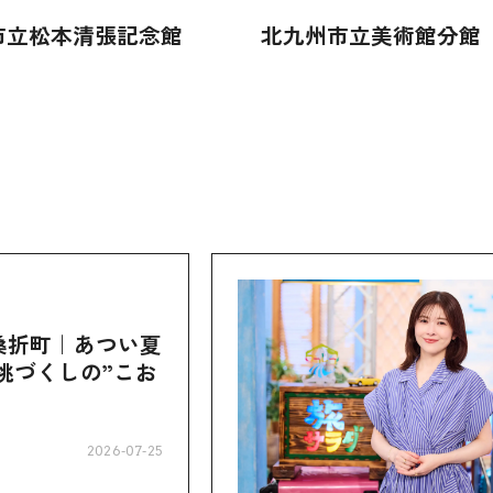
市立松本清張記念館
北九州市立美術館分館
桑折町｜あつい夏
桃づくしの”こお
2026-07-25