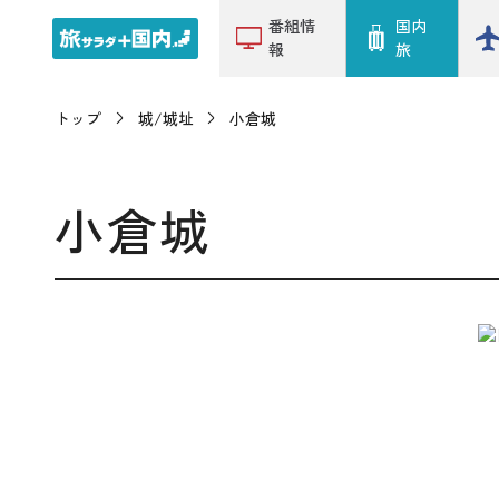
番組情
国内
報
旅
トップ
城/城址
小倉城
小倉城