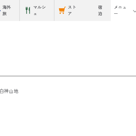
メニュ
海外
マルシ
スト
宿
ー
旅
ェ
ア
泊