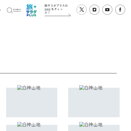
旅サラダプラスの
SNS
をチェッ
ク！