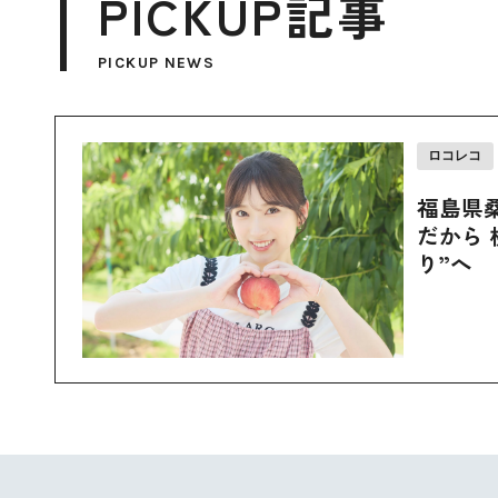
PICKUP記事
PICKUP NEWS
ロコレコ
福島県
だから 
り”へ