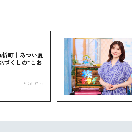
桑折町｜あつい夏
桃づくしの”こお
2026-07-25