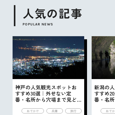
人気の記事
POPULAR NEWS
神戸の人気観光スポットお
新潟の人
すすめ30選｜外せない定
すすめ2
番・名所から穴場まで見ど
番・名所
ころ満載の観光地を紹介
ころ満載
おでかけ
兵庫
旅行
おでか