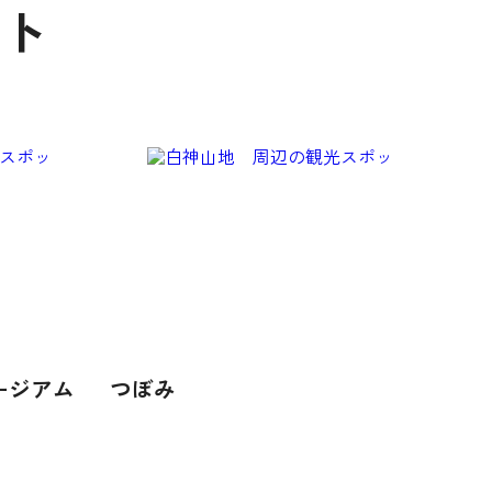
ット
ージアム
つぼみ