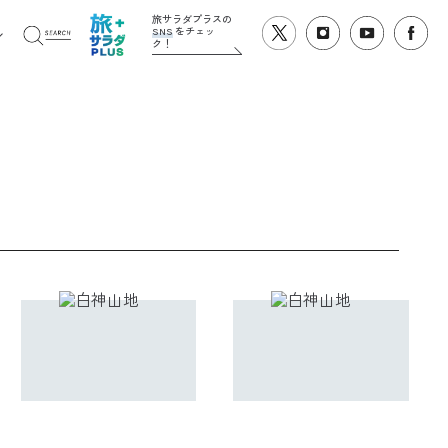
旅サラダプラスの
SNS
をチェッ
ク！