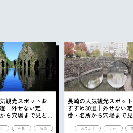
気観光スポットお
長崎の人気観光スポット
0選｜外せない定
すすめ30選｜外せない定
から穴場まで見ど
番・名所から穴場まで見
の観光地を紹介
ころ満載の観光地を紹介
け
中部
新潟
おでかけ
九州