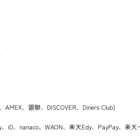
4
B、AMEX、銀聯、DISCOVER、Diners Club)
Pay、iD、nanaco、WAON、楽天Edy、PayPay、