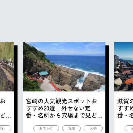
お
宮崎の人気観光スポットお
滋賀
すすめ20選｜外せない定
すす
ど
番・名所から穴場まで見ど
番・
ころ満載の観光地を紹介
ころ
旅行
おでかけ
九州
宮崎