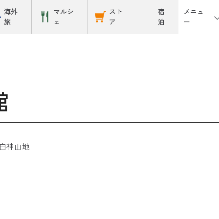
メニュ
海外
マルシ
スト
宿
ー
旅
ェ
ア
泊
館