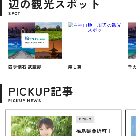
辺の観光スポット
SPOT
四季懐石 武蔵野
寿し萬
千力
PICKUP記事
PICKUP NEWS
ロコレコ
福島県桑折町｜