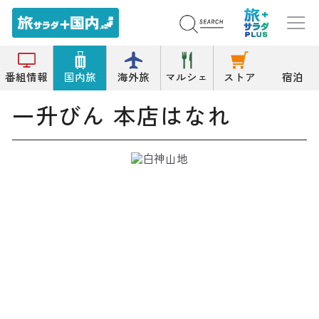
トップ
すきやき
一升びん 本店はなれ
番組情報
国内旅
海外旅
マルシェ
ストア
宿泊
一升びん 本店はなれ