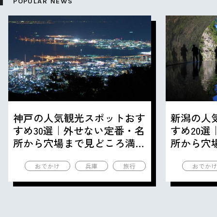
POPULAR NEWS
神戸の人気観光スポットおす
新潟の人
すめ30選｜外せない定番・名
すめ20
所から穴場まで見どころ満載
所から穴
の観光地を紹介
の観光地
おでかけ
兵庫
旅行
おでか