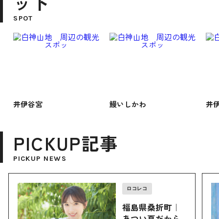
ット
SPOT
井伊谷宮
鰻いしかわ
井
PICKUP記事
PICKUP NEWS
ロコレコ
福島県桑折町｜
あつい夏だから