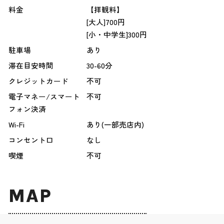
料金
【拝観料】
[大人]700円
[小・中学生]300円
駐車場
あり
滞在目安時間
30-60分
クレジットカード
不可
電子マネー/スマート
不可
フォン決済
Wi-Fi
あり(一部売店内)
コンセント口
なし
喫煙
不可
MAP