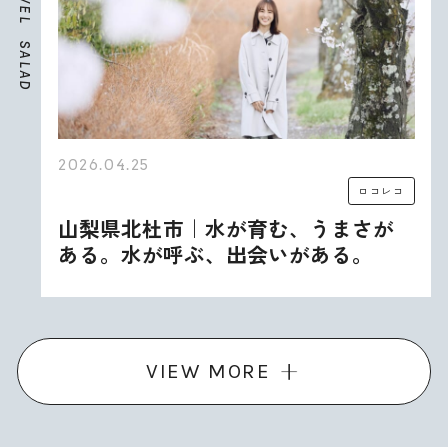
E
L
S
A
L
A
D
2026.04.25
ロコレコ
山梨県北杜市｜水が育む、うまさが
ある。水が呼ぶ、出会いがある。
VIEW MORE