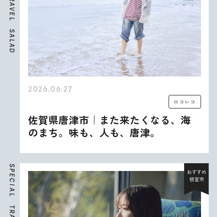
A
V
E
L
S
A
L
A
D
2026.06.27
ロコレコ
佐賀県唐津市｜また来たくなる、海
のまち。味も、人も、唐津。
S
P
おすすめ
E
根室市
C
I
A
L
T
R
A