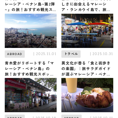
レーシア・ペナン島~第2弾
しさに出会えるマレーシ
~』の旅！おすすめ観光ス
ア・ランカウイ島で、旅サ
ポットやグルメを紹介
ラダガイドが厳選したおす
2025年11月8日放送
すめ3選を紹介
| 2025.11.01
| 2025.10.31
ABROAD
トラベル
青木愛がリポートする『マ
異文化が香る「食と街歩き
レーシア・ペナン島』の
の楽園」｜旅サラダガイド
旅！おすすめ観光スポット
が選ぶマレーシア・ペナン
やグルメを紹介 2025年11月
のおすすめ3選
1日放送