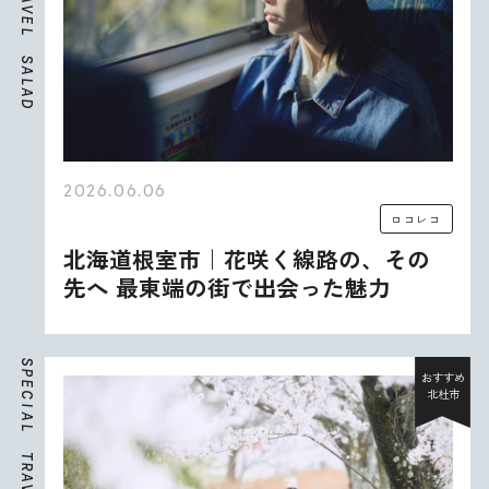
V
E
L
S
A
L
A
D
2026.06.06
ロコレコ
北海道根室市｜花咲く線路の、その
先へ 最東端の街で出会った魅力
S
P
おすすめ
E
北杜市
C
I
A
L
T
R
A
V