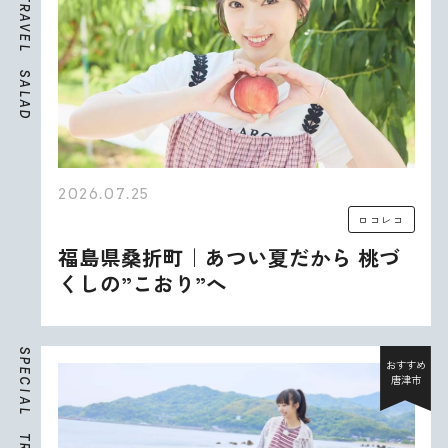
R
A
V
E
L
S
A
L
A
D
2026.07.25
ロコレコ
福島県桑折町｜あつい夏だから 桃づ
くしの”こおり”へ
S
P
おすすめ
E
唐津市
C
I
A
L
T
R