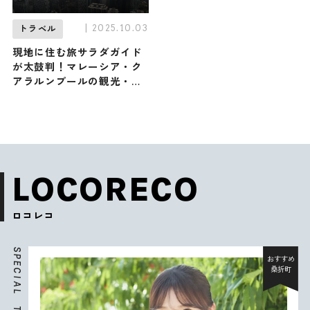
| 2025.10.03
トラベル
現地に住む旅サラダガイド
が太鼓判！マレーシア・ク
アラルンプールの観光・グ
ルメ・お土産
LOCORECO
ロコレコ
S
P
おすすめ
E
桑折町
C
I
A
L
T