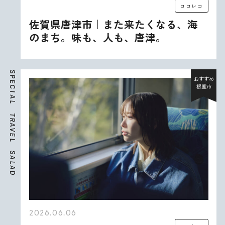
ロコレコ
佐賀県唐津市｜また来たくなる、海
のまち。味も、人も、唐津。
S
P
おすすめ
E
根室市
C
I
A
L
T
R
A
V
E
L
S
A
L
A
D
2026.06.06