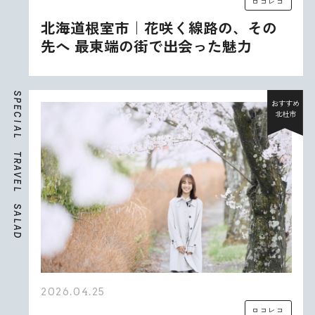
ロコレコ
北海道根室市｜花咲く線路の、その
先へ 最東端の街で出会った魅力
S
P
おすすめ
E
北杜市
C
I
A
L
T
R
A
V
E
L
S
A
L
A
D
2026.04.25
ロコレコ