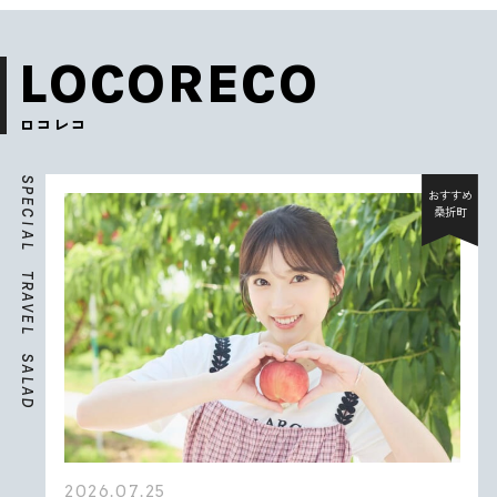
LOCORECO
ロコレコ
S
P
おすすめ
E
桑折町
C
I
A
L
T
R
A
V
E
L
S
A
L
A
D
2026.07.25