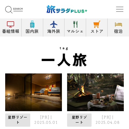
番組情報
国内旅
海外旅
マルシェ
ストア
宿泊
tag
一人旅
[PR]
|
[PR]
|
星野リゾー
星野リゾ
2025.05.01
2025.04.08
ト
ート