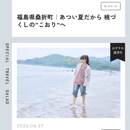
ロコレコ
福島県桑折町｜あつい夏だから 桃づ
くしの”こおり”へ
S
P
おすすめ
E
唐津市
C
I
A
L
T
R
A
V
E
L
S
A
L
A
D
2026.06.27