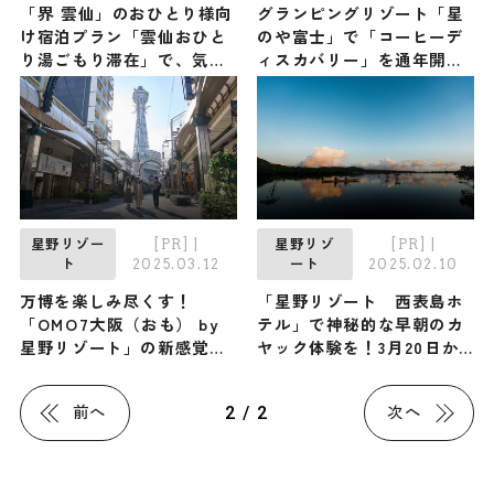
「界 雲仙」のおひとり様向
グランピングリゾート「星
け宿泊プラン「雲仙おひと
のや富士」で「コーヒーデ
り湯ごもり滞在」で、気ま
ィスカバリー」を通年開
まに湯浴みを楽しむひとり
催 静かな森の中で、焚き
温泉旅
火で淹れたコーヒーを楽し
もう
[PR]
|
[PR]
|
星野リゾー
星野リゾ
2025.03.12
2025.02.10
ト
ート
万博を楽しみ尽くす！
「星野リゾート 西表島ホ
「OMO7大阪（おも） by
テル」で神秘的な早朝のカ
星野リゾート」の新感覚コ
ヤック体験を！3月20日か
ンテンツ「ほれてまうわ、
ら「朝凪マングローブカヤ
EXPO」が開催中
ック」開催
2 / 2
前へ
次へ