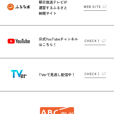
朝日放送テレビが
WEB SITE
運営する
ふるさと
納税サイト
公式YouTubeチャンネル
CHECK！
はこちら！
CHECK！
TVerで
見逃し配信中！