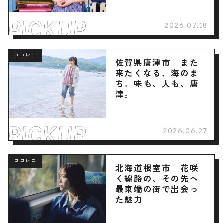
2026.07.18
ロコレコ
佐賀県唐津市｜また
来たくなる、海のま
ち。味も、人も、唐
津。
2026.06.27
ロコレコ
北海道根室市｜花咲
く線路の、その先へ
最東端の街で出会っ
た魅力