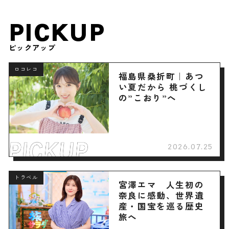
PICKUP
ピックアップ
ロコレコ
福島県桑折町｜あつ
い夏だから 桃づくし
の”こおり”へ
2026.07.25
トラベル
宮澤エマ 人生初の
奈良に感動、世界遺
産・国宝を巡る歴史
旅へ