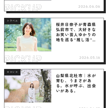
2026.06.06
トラベル
桜井日奈子が青森県
弘前市で、大好きな
お笑い芸人ゆかりの
地を巡る“推し活”旅
へ
2026.05.16
ロコレコ
山梨県北杜市｜水が
育む、うまさがあ
る。水が呼ぶ、出会
いがある。