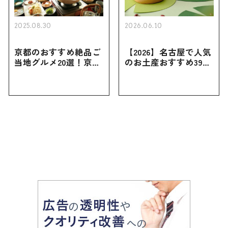
2025.08.30
2026.06.10
京都のおすすめ絶品ご
【2026】名古屋で人気
当地グルメ20選！京都
のお土産おすすめ39選
にしかない名物から人
｜定番のお菓子から名
気の名店17選も紹介
古屋限定・おしゃれな
お土産・ばらまき用ま
で幅広く紹介