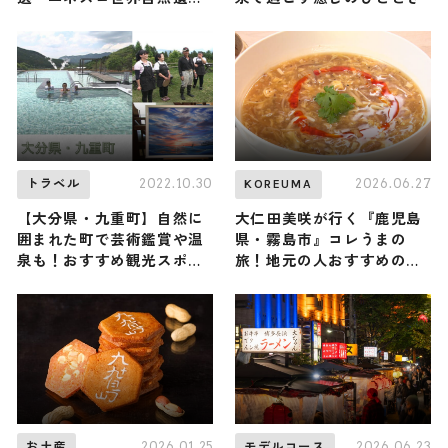
の島〜
2022.10.30
2026.06.27
トラベル
KOREUMA
【大分県・九重町】自然に
大仁田美咲が行く『鹿児島
囲まれた町で芸術鑑賞や温
県・霧島市』コレうまの
泉も！おすすめ観光スポッ
旅！地元の人おすすめのご
ト3選
当地名物グルメ3選 2026年
6月27日放送
2026.01.25
2026.06.23
お土産
モデルコース