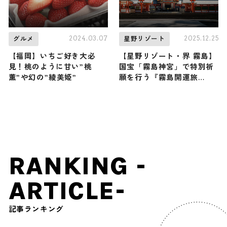
2024.03.07
2025.12.25
グルメ
星野リゾート
【福岡】いちご好き大必
【星野リゾート・界 霧島】
見！桃のように甘い”桃
国宝「霧島神宮」で特別祈
薫”や幻の”綾美姫”
願を行う『霧島開運旅
2026』宿泊プランが販売！
「九面」の拝観、清めの温
泉など開運アクションが満
載
RANKING -
ARTICLE-
記事ランキング