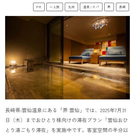
PR
一人旅
九州
温泉/スパ
界
長崎
長崎県‧雲仙温泉にある「界 雲仙」では、2025年7月31
日（木）までおひとり様向けの滞在プラン「雲仙おひ
とり湯ごもり滞在」を実施中です。客室空間の半分以