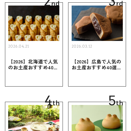
2
3
nd
rd
2026.04.21
2026.03.12
【2026】北海道で人気
【2026】広島で人気の
のお土産おすすめ40選
お土産おすすめ40選｜
｜定番のお菓子・スイ
定番のお菓子からおし
ーツから北海道でしか
ゃれなお土産・ばらま
買えない限定品、女性
き用、女性向けまで幅
向けまで幅広く紹介
広く紹介
4
5
th
th