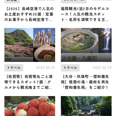
【2026】長崎空港で人気の
福岡観光1泊2日のモデルコ
お土産おすすめ20選｜定番
ース！人気の観光スポッ
のお菓子から長崎空港でし
ト・名所を満喫できる王道
か買えないお土産まで紹介
の旅程を紹介
2022.10.27
2022.10.29
トラベル
トラベル
【佐賀県】佐賀県丸ごと満
【大分・玖珠町・燈和養生
喫できるスポット7選｜グ
苑】慈恩の滝・廃校を再生
ルメから観光地までご紹
「燈和養生苑」をご紹介！
介！