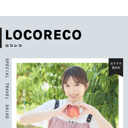
LOCORECO
ロコレコ
S
P
おすすめ
E
桑折町
C
I
A
L
T
R
A
V
E
L
S
A
L
A
D