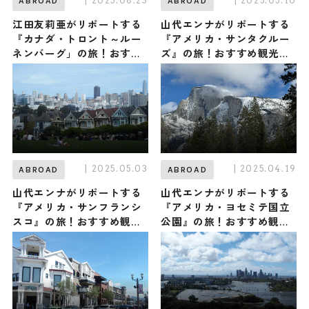
| 2025.08.23
| 2025.05.10
ABROAD
ABROAD
江田友莉亜がリポートする
山代エンナがリポートする
『カナダ・トロント～ルー
『アメリカ・サンタクルー
ネンバーグ」の旅！おすす
ズ』の旅！おすすめ観光ス
め観光スポットやグルメを
ポットやグルメを紹介
紹介 2025年8月23日放送
2025年5月10日放送
| 2025.05.03
| 2025.04.19
ABROAD
ABROAD
山代エンナがリポートする
山代エンナがリポートする
『アメリカ・サンフランシ
『アメリカ・ヨセミテ国立
スコ』の旅！おすすめ観光
公園』の旅！おすすめ観光
スポットやグルメを紹介
スポットやグルメを紹介
2025年5月3日放送
2025年4月19日放送