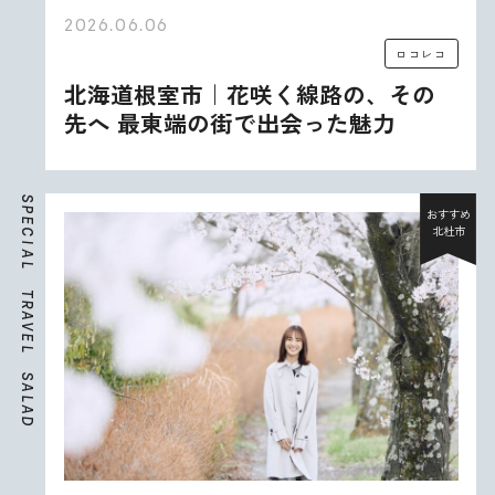
2026.06.06
ロコレコ
北海道根室市｜花咲く線路の、その
先へ 最東端の街で出会った魅力
S
P
おすすめ
E
北杜市
C
I
A
L
T
R
A
V
E
L
S
A
L
A
D