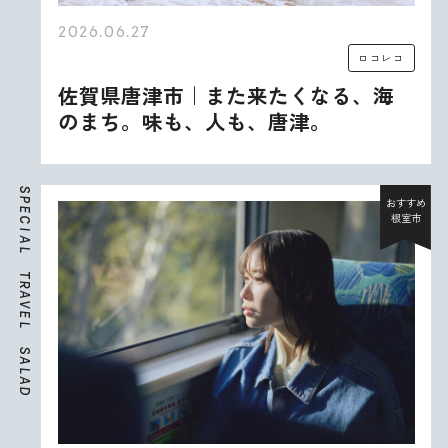
2026.06.27
ロコレコ
佐賀県唐津市｜また来たくなる、海
のまち。味も、人も、唐津。
S
P
おすすめ
E
根室市
C
I
A
L
T
R
A
V
E
L
S
A
L
A
D