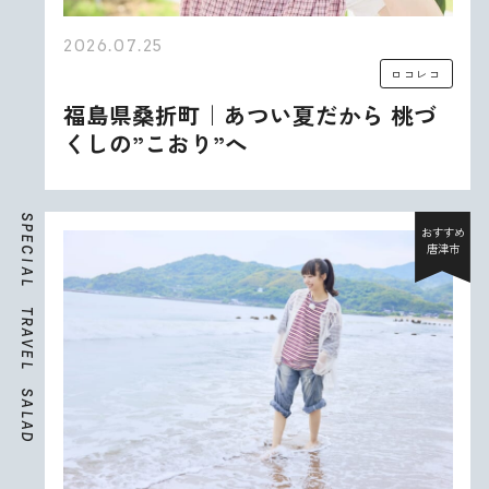
2026.07.25
ロコレコ
福島県桑折町｜あつい夏だから 桃づ
くしの”こおり”へ
S
P
おすすめ
E
唐津市
C
I
A
L
T
R
A
V
E
L
S
A
L
A
D