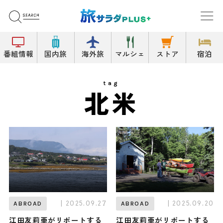
番組情報
国内旅
海外旅
マルシェ
ストア
宿泊
tag
北米
| 2025.09.27
| 2025.09.20
ABROAD
ABROAD
江田友莉亜がリポートする
江田友莉亜がリポートする