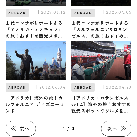
| 2025.04.12
| 2025.04.05
ABROAD
ABROAD
山代エンナがリポートする
山代エンナがリポートする
『アメリカ・テメキュラ』
『カルフォルニア&ロサン
の旅！おすすめ観光スポッ
ゼルス』の旅！おすすめ観
トやグルメを紹介 2025年4
光スポットやグルメを紹介
月12日放送
2025年4月5日放送
| 2022.06.04
| 2022.04.23
ABROAD
ABROAD
【アメリカ】海外の旅！カ
【アメリカ・ロサンゼルス
ルフォルニア ディズニーラ
vol.4】海外の旅！おすすめ
ンド
観光スポットやグルメをリ
ポート
1 / 4
前へ
次へ