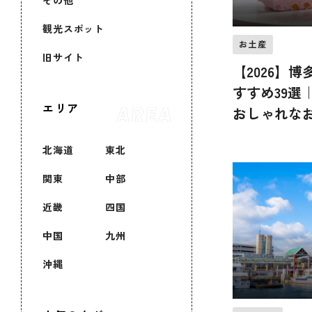
その他
観光スポット
お土産
旧サイト
【2026】
すすめ39選
エリア
おしゃれな
用・女性向
北海道
東北
関東
中部
近畿
四国
中国
九州
沖縄