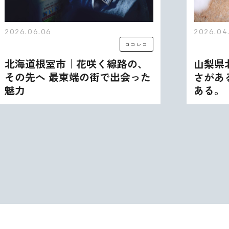
2026.06.06
2026.04
ロコレコ
北海道根室市｜花咲く線路の、
山梨県
その先へ 最東端の街で出会った
さがあ
魅力
ある。