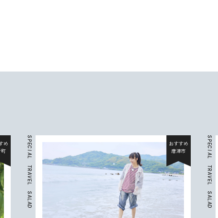
S
S
P
P
すめ
おすすめ
E
E
C
C
折町
唐津市
I
I
A
A
L
L
T
T
R
R
A
A
V
V
E
E
L
L
S
S
A
A
L
L
A
A
D
D