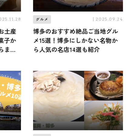
2025.11.28
| 2025.09.24
グルメ
のお土産
博多のおすすめ絶品ご当地グル
菓子か
メ15選！博多にしかない名物か
らまき
ら人気の名店14選も紹介