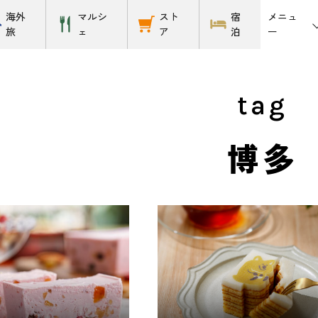
メニュ
海外
マルシ
スト
宿
ー
旅
ェ
ア
泊
tag
博多