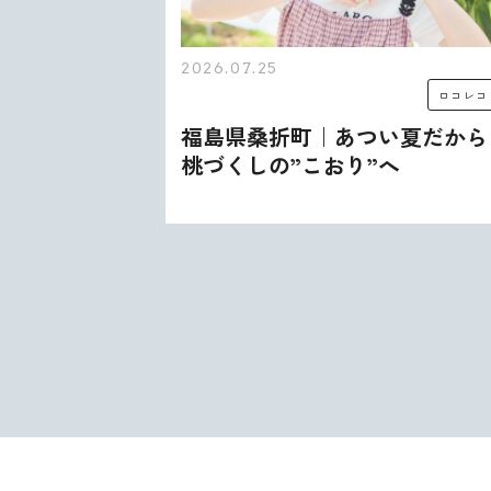
2026.07.25
ロコレコ
ロコレコ
む、うま
福島県桑折町｜あつい夏だから
出会いが
桃づくしの”こおり”へ