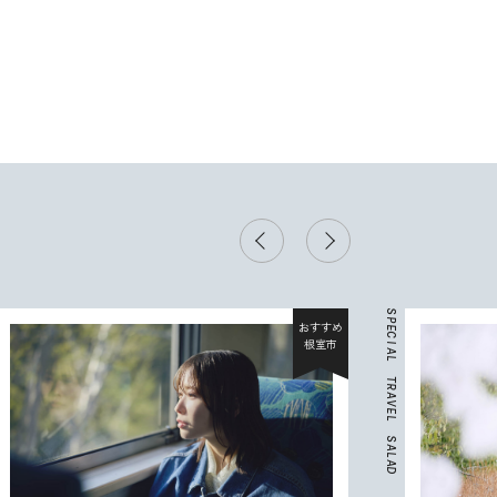
S
P
おすすめ
E
C
根室市
I
A
L
T
R
A
V
E
L
S
A
L
A
D