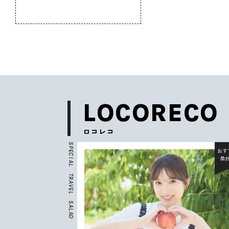
のふるさと
LOCORECO
ロコレコ
S
P
おすすめ
おす
E
C
北杜市
桑
I
A
L
T
R
A
V
E
L
S
A
L
A
D