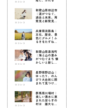
地に、ふれる
ロコレコ
和歌山県田辺市
｜道がつなぐ、
過去と未来。再
発見と新発見の
ロコレコ
待つ街へ
兵庫県淡路島｜
文化、歴史、景
色にグルメ！ふ
るきをたずねて
ロコレコ
新しきを知る旅
和歌山県湯浅町
｜海と山の恵み
がつむぐまち 懐
かしいと新しい
ロコレコ
に出会う旅
長野県野辺山｜
ゆったり、のん
びり大自然に囲
まれて見つけ
ロコレコ
た！私だけの優
しい自分時間
群馬県川場村｜
美しい湧水に恵
まれた安らぎの
村は 雄大な自
ロコレコ
然に育まれた心