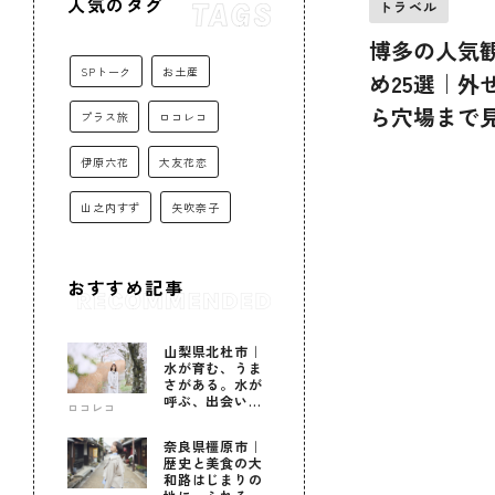
人気のタグ
トラベル
博多の人気
SPトーク
お土産
め25選｜外
ら穴場まで
プラス旅
ロコレコ
地を紹介
伊原六花
大友花恋
山之内すず
矢吹奈子
おすすめ記事
山梨県北杜市｜
水が育む、うま
さがある。水が
呼ぶ、出会いが
ロコレコ
ある。
奈良県橿原市｜
歴史と美食の大
和路はじまりの