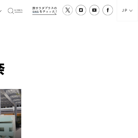
旅サラダプラスの
JP
SNS
をチェック！
奈