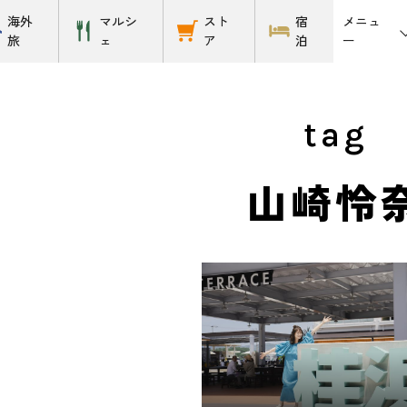
メニュ
海外
マルシ
スト
宿
ー
旅
ェ
ア
泊
tag
山崎怜