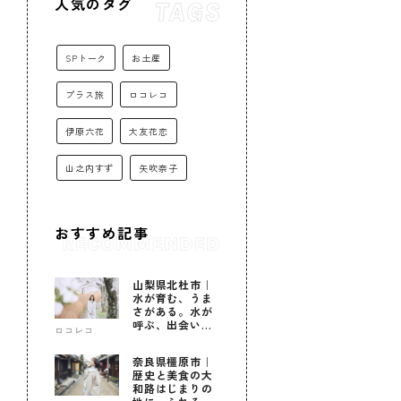
人気のタグ
SPトーク
お土産
プラス旅
ロコレコ
伊原六花
大友花恋
山之内すず
矢吹奈子
おすすめ記事
山梨県北杜市｜
水が育む、うま
さがある。水が
呼ぶ、出会いが
ロコレコ
ある。
奈良県橿原市｜
歴史と美食の大
和路はじまりの