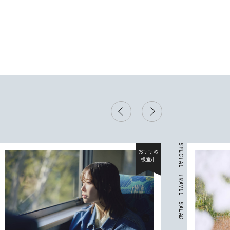
S
P
おすすめ
E
C
根室市
I
A
L
T
R
A
V
E
L
S
A
L
A
D