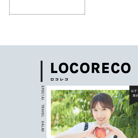
のふるさと
LOCORECO
ロコレコ
S
P
おすすめ
おす
E
C
北杜市
桑
I
A
L
T
R
A
V
E
L
S
A
L
A
D