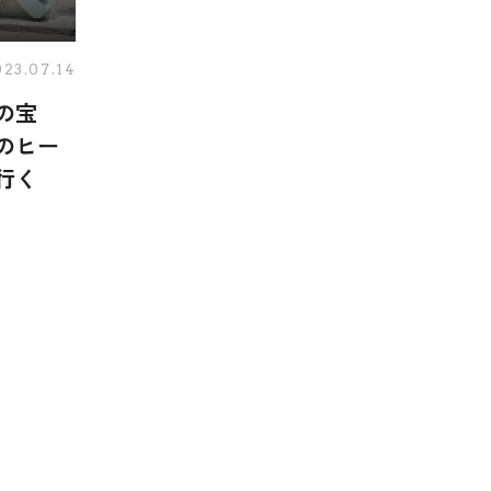
023.07.14
の宝
のヒー
行く