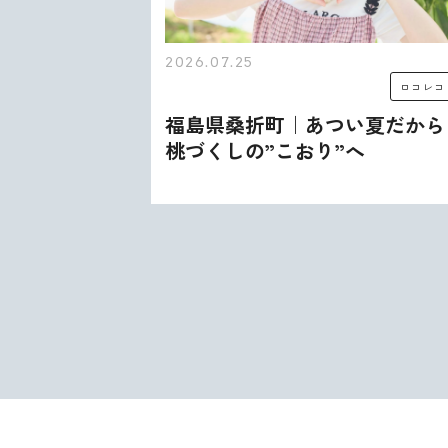
2026.07.25
ロコレコ
ロコレコ
む、うま
福島県桑折町｜あつい夏だから
出会いが
桃づくしの”こおり”へ