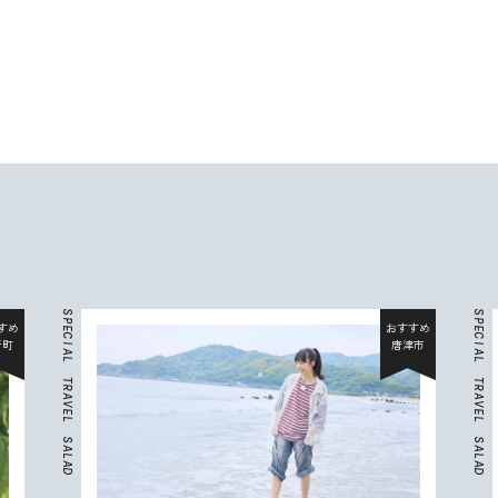
S
S
P
P
すめ
おすすめ
E
E
C
C
折町
唐津市
I
I
A
A
L
L
T
T
R
R
A
A
V
V
E
E
L
L
S
S
A
A
L
L
A
A
D
D