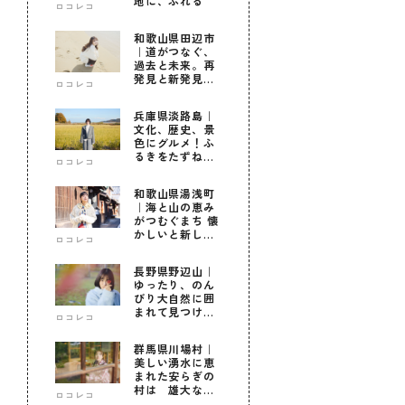
地に、ふれる
ロコレコ
和歌山県田辺市
｜道がつなぐ、
過去と未来。再
発見と新発見の
ロコレコ
待つ街へ
兵庫県淡路島｜
文化、歴史、景
色にグルメ！ふ
るきをたずねて
ロコレコ
新しきを知る旅
和歌山県湯浅町
｜海と山の恵み
がつむぐまち 懐
かしいと新しい
ロコレコ
に出会う旅
長野県野辺山｜
ゆったり、のん
びり大自然に囲
まれて見つけ
ロコレコ
た！私だけの優
しい自分時間
群馬県川場村｜
美しい湧水に恵
まれた安らぎの
村は 雄大な自
ロコレコ
然に育まれた心