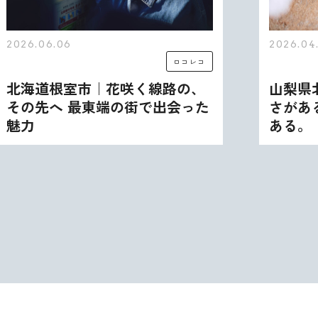
2026.06.06
2026.04
ロコレコ
北海道根室市｜花咲く線路の、
山梨県
その先へ 最東端の街で出会った
さがあ
魅力
ある。