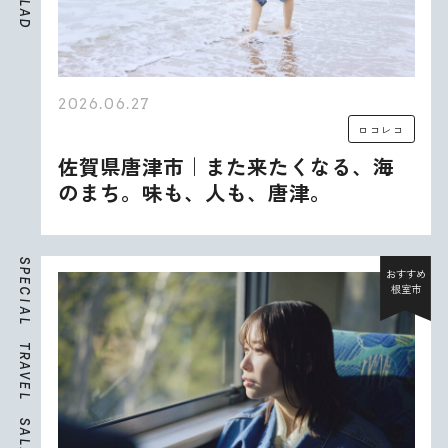
L
A
D
2026.06.27
ロコレコ
佐賀県唐津市｜また来たくなる、海
のまち。味も、人も、唐津。
S
P
おすすめ
E
根室市
C
I
A
L
T
R
A
V
E
L
S
A
L