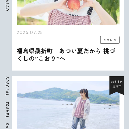
A
L
A
D
2026.07.25
ロコレコ
福島県桑折町｜あつい夏だから 桃づ
くしの”こおり”へ
S
P
おすすめ
E
唐津市
C
I
A
L
T
R
A
V
E
L
S
A