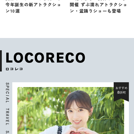
今年誕生の新アトラクショ
開催 ずぶ濡れアトラクショ
ン10選
ン・盆踊りショーも登場
LOCORECO
ロコレコ
S
P
おすすめ
E
桑折町
C
I
A
L
T
R
A
V
E
L
S