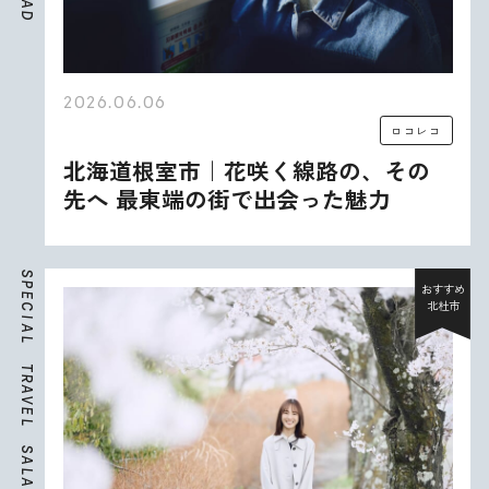
A
D
2026.06.06
ロコレコ
北海道根室市｜花咲く線路の、その
先へ 最東端の街で出会った魅力
S
P
おすすめ
E
北杜市
C
I
A
L
T
R
A
V
E
L
S
A
L
A