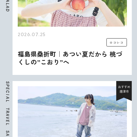
A
L
A
D
2026.07.25
ロコレコ
福島県桑折町｜あつい夏だから 桃づ
くしの”こおり”へ
S
P
おすすめ
E
唐津市
C
I
A
L
T
R
A
V
E
L
S
A