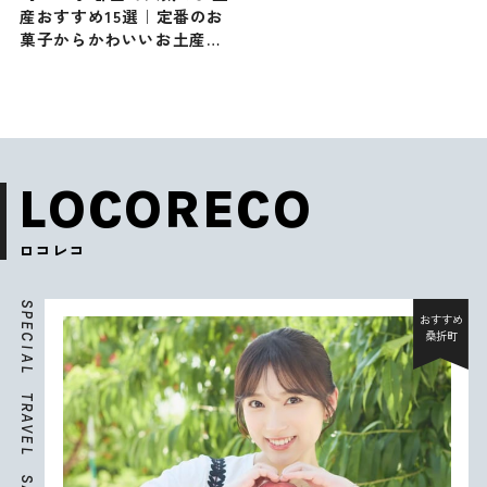
産おすすめ15選｜定番のお
菓子からかわいいお土産・
ばらまき用まで幅広く紹介
LOCORECO
ロコレコ
S
P
おすすめ
E
桑折町
C
I
A
L
T
R
A
V
E
L
S