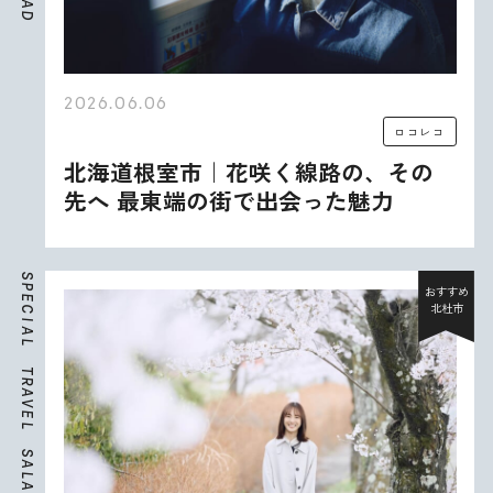
A
D
2026.06.06
ロコレコ
北海道根室市｜花咲く線路の、その
先へ 最東端の街で出会った魅力
S
P
おすすめ
E
北杜市
C
I
A
L
T
R
A
V
E
L
S
A
L
A