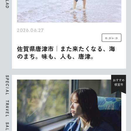
L
A
D
2026.06.27
ロコレコ
佐賀県唐津市｜また来たくなる、海
のまち。味も、人も、唐津。
S
P
おすすめ
E
根室市
C
I
A
L
T
R
A
V
E
L
S
A
L