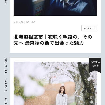
A
D
2026.06.06
ロコレコ
北海道根室市｜花咲く線路の、その
先へ 最東端の街で出会った魅力
S
P
おすすめ
E
北杜市
C
I
A
L
T
R
A
V
E
L
S
A
L
A