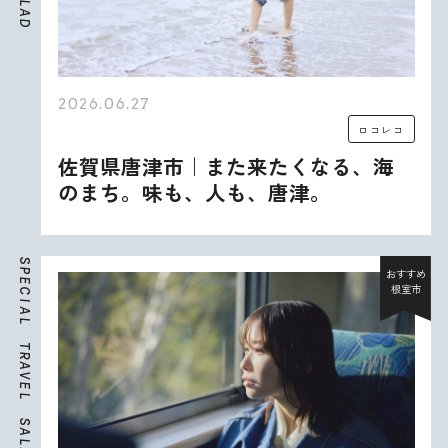
L
A
D
2026.06.27
ロコレコ
佐賀県唐津市｜また来たくなる、海
のまち。味も、人も、唐津。
S
P
おすすめ
E
根室市
C
I
A
L
T
R
A
V
E
L
S
A
L