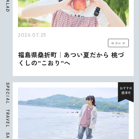
A
L
A
D
2026.07.25
ロコレコ
福島県桑折町｜あつい夏だから 桃づ
くしの”こおり”へ
S
P
おすすめ
E
唐津市
C
I
A
L
T
R
A
V
E
L
S
A