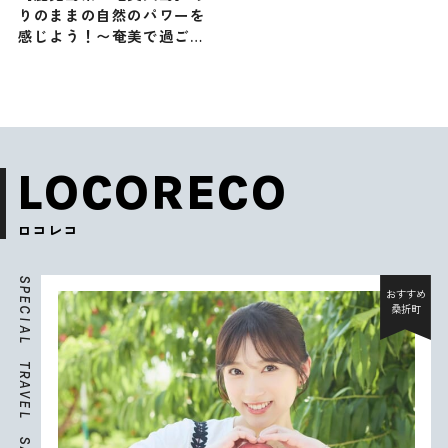
りのままの自然のパワーを
感じよう！〜奄美で過ごす2
日間の旅〜
LOCORECO
ロコレコ
S
P
おすすめ
E
桑折町
C
I
A
L
T
R
A
V
E
L
S