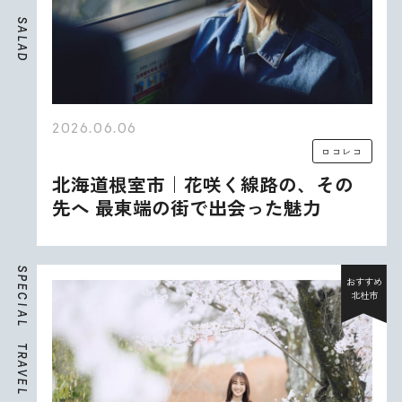
S
A
L
A
D
2026.06.06
ロコレコ
北海道根室市｜花咲く線路の、その
先へ 最東端の街で出会った魅力
S
P
おすすめ
E
北杜市
C
I
A
L
T
R
A
V
E
L