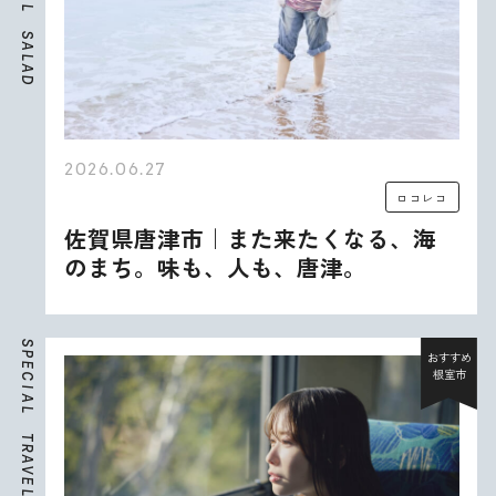
L
S
A
L
A
D
2026.06.27
ロコレコ
佐賀県唐津市｜また来たくなる、海
のまち。味も、人も、唐津。
S
P
おすすめ
E
根室市
C
I
A
L
T
R
A
V
E
L