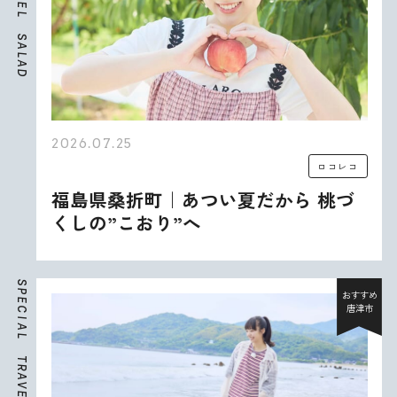
E
L
S
A
L
A
D
2026.07.25
ロコレコ
福島県桑折町｜あつい夏だから 桃づ
くしの”こおり”へ
S
P
おすすめ
E
唐津市
C
I
A
L
T
R
A
V
E