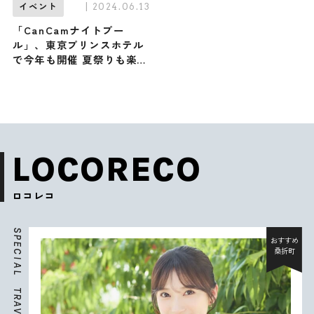
| 2024.06.13
イベント
「CanCamナイトプー
ル」、東京プリンスホテル
で今年も開催 夏祭りも楽し
める『エレクトロ縁日』が
テーマ
LOCORECO
ロコレコ
S
P
おすすめ
E
桑折町
C
I
A
L
T
R
A
V