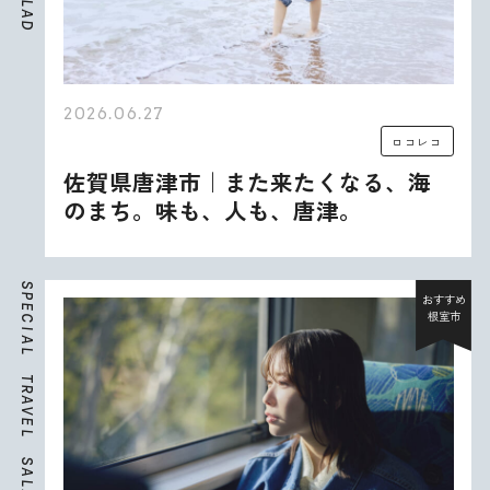
L
A
D
2026.06.27
ロコレコ
佐賀県唐津市｜また来たくなる、海
のまち。味も、人も、唐津。
S
P
おすすめ
E
根室市
C
I
A
L
T
R
A
V
E
L
S
A
L