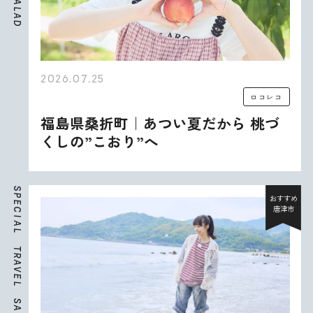
A
L
A
D
2026.07.25
ロコレコ
福島県桑折町｜あつい夏だから 桃づ
くしの”こおり”へ
S
P
おすすめ
E
唐津市
C
I
A
L
T
R
A
V
E
L
S
A