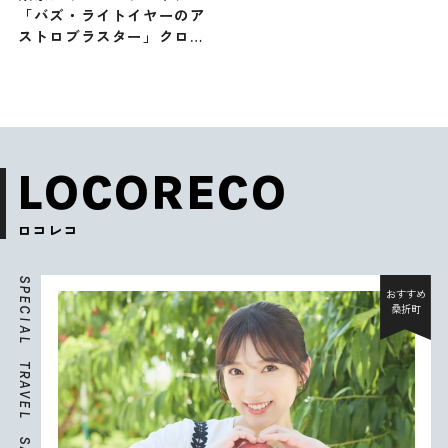
「バズ・ライトイヤーのア
ストロブラスター」クロー
ズ前にスペシャルイベント
開催
LOCORECO
ロコレコ
S
P
おすすめ
E
桑折町
C
I
A
L
T
R
A
V
E
L
S