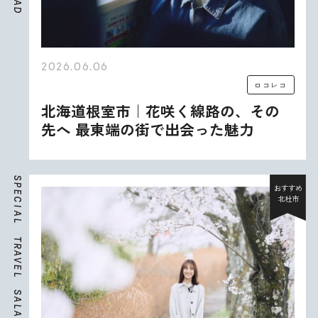
A
D
2026.06.06
ロコレコ
北海道根室市｜花咲く線路の、その
先へ 最東端の街で出会った魅力
S
P
おすすめ
E
北杜市
C
I
A
L
T
R
A
V
E
L
S
A
L
A