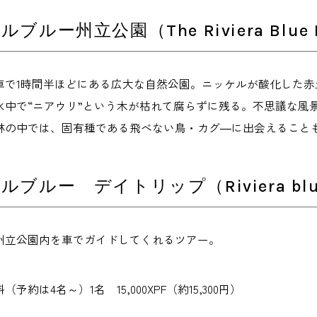
ブルー州立公園（The Riviera Blue 
車で1時間半ほどにある広大な自然公園。ニッケルが酸化した
水中で“ニアウリ”という木が枯れて腐らずに残る。不思議な風
林の中では、固有種である飛べない鳥・カグ―に出会えること
ブルー デイトリップ（Riviera blue 
州立公園内を車でガイドしてくれるツアー。
予約は4名～）1名 15,000XPF（約15,300円）