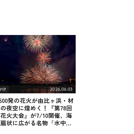
2026.06.03
かけ
,500発の花火が由比ヶ浜・材
の夜空に煌めく！『第78回
花火大会』が7/10開催、海
に扇状に広がる名物「水中花
」も登場｜神奈川県鎌倉市