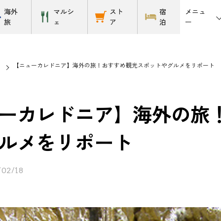
メニュ
海外
マルシ
スト
宿
ー
旅
ェ
ア
泊
【ニューカレドニア】海外の旅！おすすめ観光スポットやグルメをリポート
ーカレドニア】海外の旅
ルメをリポート
/02/18