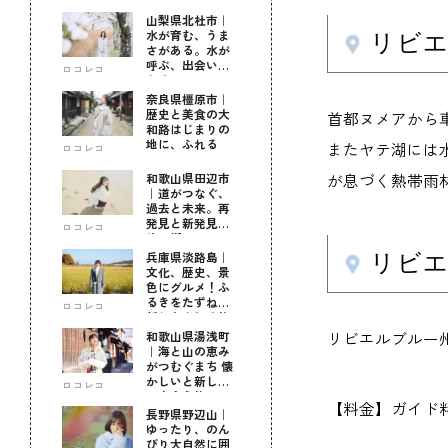
山梨県北杜市｜
水が育む、うま
リビエル
さがある。水が
呼ぶ、出会いが
ロコレコ
ある。
奈良県橿原市｜
歴史と美食の大
首都ヌメアから
和路はじまりの
地に、ふれる
またヤテ湖には
ロコレコ
和歌山県田辺市
が息づく熱帯雨
｜道がつなぐ、
過去と未来。再
発見と新発見の
ロコレコ
待つ街へ
兵庫県淡路島｜
リビエル
文化、歴史、景
色にグルメ！ふ
るきをたずねて
ロコレコ
新しきを知る旅
和歌山県湯浅町
リビエルブルー
｜海と山の恵み
がつむぐまち 懐
かしいと新しい
ロコレコ
に出会う旅
【料金】ガイド料（
長野県野辺山｜
ゆったり、のん
びり大自然に囲