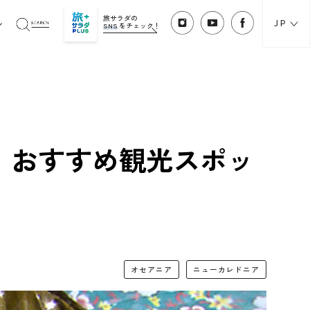
旅サラダの
JP
SNS
をチェック！
！おすすめ観光スポッ
オセアニア
ニューカレドニア