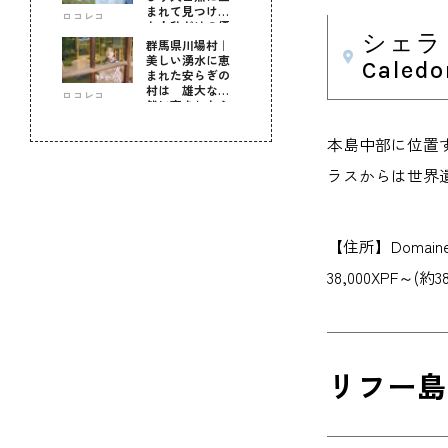
まれて見つけ
ロコレコ
た！私だけの優
シェラ
しい自分時間
群馬県川場村｜
美しい湧水に恵
Caledo
まれた安らぎの
村は 雄大な自
ロコレコ
然に育まれた心
のふるさと
本島中部に位置
ラスからは世界
【住所】Domain
38,000XPF～(約3
リフー島