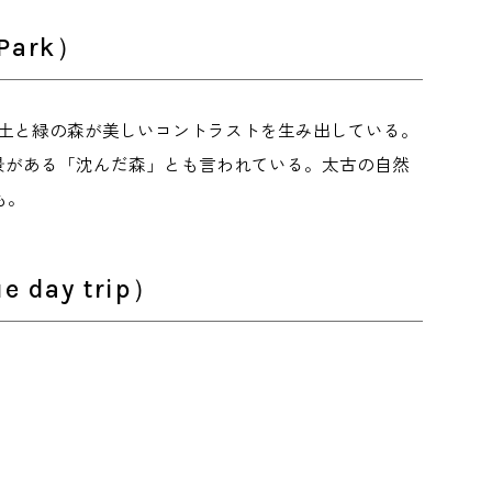
Park）
赤土と緑の森が美しいコントラストを生み出している。
景がある「沈んだ森」とも言われている。太古の自然
も。
day trip）