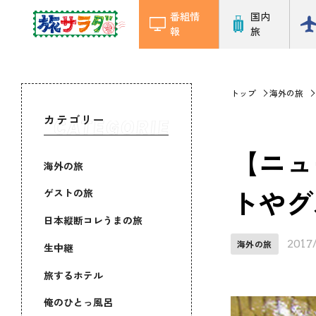
番組情
国内
報
旅
トップ
海外の旅
カテゴリー
【ニュ
海外の旅
トやグ
ゲストの旅
日本縦断コレうまの旅
2017
海外の旅
生中継
旅するホテル
俺のひとっ風呂