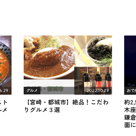
4.29
2022.10.29
グルメ
おで
スト
【宮崎・都城市】絶品！こだわ
約2
ルメ
りグルメ３選
木座
鎌倉
面
火