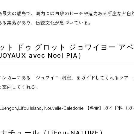
島最大の離島で、島内には白砂のビーチや迫力ある断崖など自
ある集落があり、伝統文化が息づいている。
ト ドゥ グロット ジョワイヨー アベック
 JOYAUX avec Noel PIA）
ロンガニにある「ジョワイヨ-洞窟」をガイドしてくれるツア
と案内してくれる。
Luengon,Lifou Island, Nouvelle-Caledonie 【料金】ガイ
ナチュール（LiFou-NATURE）