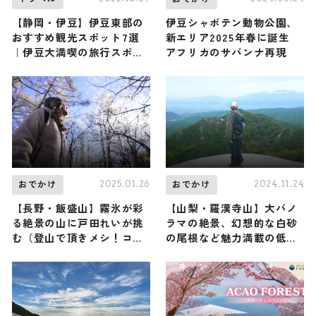
【静岡・伊豆】伊豆東部の
伊豆シャボテン動物公園、
おすすめ観光スポット7選
新エリア2025年春に誕生
｜伊豆大満喫の旅行スポッ
アフリカのサバンナ再現
トをご紹介
2025.01.26
2024.11.24
おでかけ
おでかけ
【長野・飯盛山】霧氷が彩
【山梨・羅漢寺山】大パノ
る絶景の山に戸田れいが挑
ラマの絶景、幻想的な白砂
む（登山で頂きメシ！コラ
の尾根など魅力満載の低山
ボ企画）
に、俳優の濱 正悟さんが登
頂（登山で頂きメシ！コラ
ボ企画）