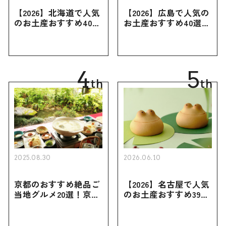
【2026】北海道で人気
【2026】広島で人気の
のお土産おすすめ40選
お土産おすすめ40選｜
｜定番のお菓子・スイ
定番のお菓子からおし
ーツから北海道でしか
ゃれなお土産・ばらま
買えない限定品、女性
き用、女性向けまで幅
向けまで幅広く紹介
広く紹介
4
5
th
th
2025.08.30
2026.06.10
京都のおすすめ絶品ご
【2026】名古屋で人気
当地グルメ20選！京都
のお土産おすすめ39選
にしかない名物から人
｜定番のお菓子から名
気の名店17選も紹介
古屋限定・おしゃれな
お土産・ばらまき用ま