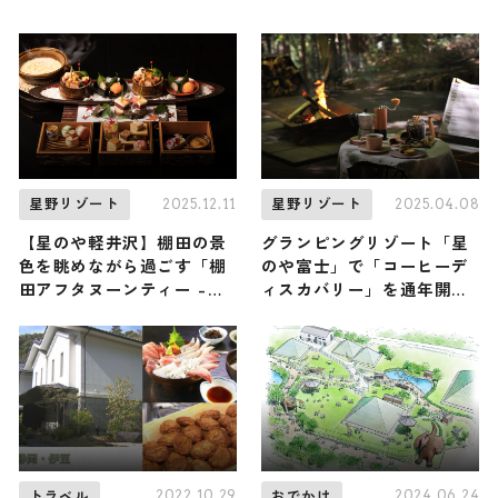
2025.12.11
2025.04.08
星野リゾート
星野リゾート
【星のや軽井沢】棚田の景
グランピングリゾート「星
色を眺めながら過ごす「棚
のや富士」で「コーヒーデ
田アフタヌーンティー -
ィスカバリー」を通年開
冬-」が提供スタート / 濃
催 静かな森の中で、焚き
厚バターサンドとリンゴの
火で淹れたコーヒーを楽し
ドリンクで優雅な冬のティ
もう
ータイムを
2022.10.29
2024.06.24
トラベル
おでかけ