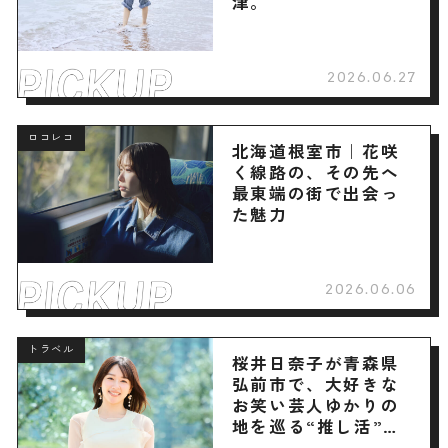
津。
2026.06.27
ロコレコ
北海道根室市｜花咲
く線路の、その先へ
最東端の街で出会っ
た魅力
2026.06.06
トラベル
桜井日奈子が青森県
弘前市で、大好きな
お笑い芸人ゆかりの
地を巡る“推し活”旅
へ