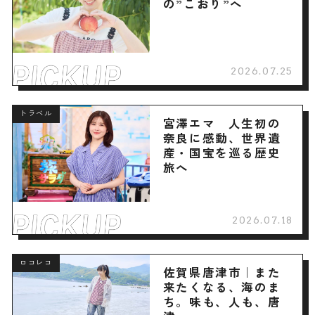
の”こおり”へ
2026.07.25
トラベル
宮澤エマ 人生初の
奈良に感動、世界遺
産・国宝を巡る歴史
旅へ
2026.07.18
ロコレコ
佐賀県唐津市｜また
来たくなる、海のま
ち。味も、人も、唐