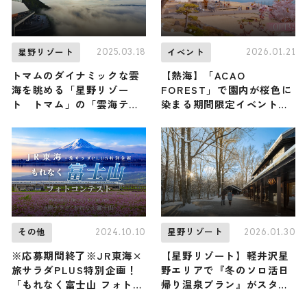
2025.03.18
2026.01.21
星野リゾート
イベント
トマムのダイナミックな雲
【熱海】「ACAO
海を眺める「星野リゾー
FOREST」で園内が桜色に
ト トマム」の「雲海テラ
染まる期間限定イベント
ス」が5月8日（木）からオ
「桜咲くピンクフェスタ」
ープン
が1月13日から開催中！ ど
こよりも早くピンクの世界
に浸ろう ♪
2024.10.10
2026.01.30
その他
星野リゾート
※応募期間終了※JR東海×
【星野リゾート】軽井沢星
旅サラダPLUS特別企画！
野エリアで『冬のソロ活日
「もれなく富士山 フォトコ
帰り温泉プラン』がスター
ンテスト」【PR】
ト！ 東京からわずか90分