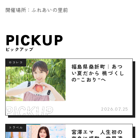
開催場所：ふれあいの里前
PICKUP
ピックアップ
ロコレコ
福島県桑折町｜あつ
い夏だから 桃づくし
の”こおり”へ
2026.07.25
トラベル
宮澤エマ 人生初の