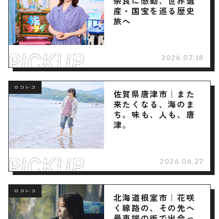
奈良に感動、世界遺
産・国宝を巡る歴史
旅へ
2026.07.18
ロコレコ
佐賀県唐津市｜また
来たくなる、海のま
ち。味も、人も、唐
津。
2026.06.27
ロコレコ
北海道根室市｜花咲
く線路の、その先へ
最東端の街で出会っ