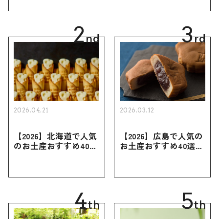
幅広く紹介
2
3
nd
rd
2026.04.21
2026.03.12
【2026】北海道で人気
【2026】広島で人気の
のお土産おすすめ40選
お土産おすすめ40選｜
｜定番のお菓子・スイ
定番のお菓子からおし
ーツから北海道でしか
ゃれなお土産・ばらま
買えない限定品、女性
き用、女性向けまで幅
向けまで幅広く紹介
広く紹介
4
5
th
th