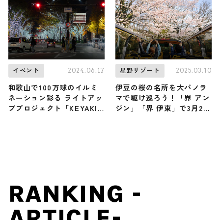
2024.06.17
2025.03.10
イベント
星野リゾート
和歌山で100万球のイルミ
伊豆の桜の名所を大パノラ
ネーション彩る ライトアッ
マで駆け巡ろう！「界 アン
ププロジェクト「KEYAKI
ジン」「界 伊東」で3月23
LIGHT PARADE」開催
日（日）から「桜オープン
バスツアー」開催
RANKING -
ARTICLE-