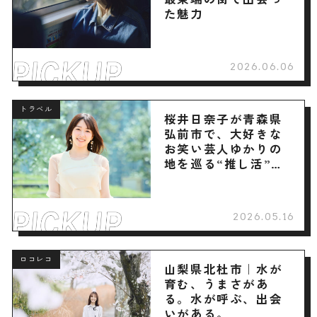
た魅力
2026.06.06
トラベル
桜井日奈子が青森県
弘前市で、大好きな
お笑い芸人ゆかりの
地を巡る“推し活”旅
へ
2026.05.16
ロコレコ
山梨県北杜市｜水が
育む、うまさがあ
る。水が呼ぶ、出会
いがある。