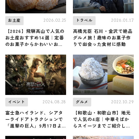
2026.02.25
2026.01.17
お土産
トラベル
【2026】飛騨高山で人気の
高橋光臣 石川・金沢で絶品
お土産おすすめ14選｜定番
グルメ旅！趣味のお菓子作
のお菓子からかわいいお土
りで出会った食材に感動
産・ばらまき用まで幅広く
紹介
2024.08.28
2022.10.29
イベント
グルメ
富士急ハイランド、シアタ
【和歌山・和歌山市】地元
ーライドアトラクションで
で人気の4店｜中華そばか
「進撃の巨人」9月17日よ
らスイーツまでご紹介しま
り開始
す