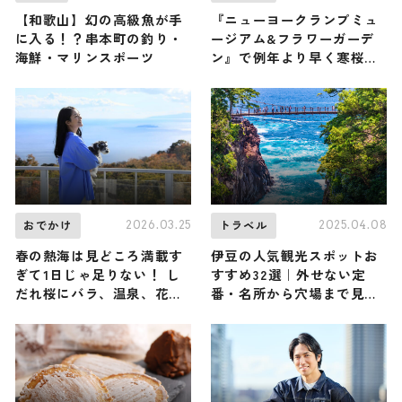
【和歌山】幻の高級魚が手
『ニューヨークランプミュ
に入る！？串本町の釣り・
ージアム&フラワーガーデ
海鮮・マリンスポーツ
ン』で例年より早く寒桜が
見頃を迎えています！ 伊
豆・城ヶ崎海岸で春の足音
を感じよう♪
2026.03.25
2025.04.08
おでかけ
トラベル
春の熱海は見どころ満載す
伊豆の人気観光スポットお
ぎて1日じゃ足りない！ し
すすめ32選｜外せない定
だれ桜にバラ、温泉、花
番・名所から穴場まで見ど
火、愛犬と一緒に楽しめる
ころ満載の観光地を紹介
各種イベントなど、4月の
最新おすすめ情報を一挙ご
紹介