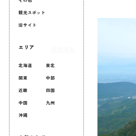
その他
観光スポット
旧サイト
エリア
北海道
東北
関東
中部
近畿
四国
中国
九州
沖縄