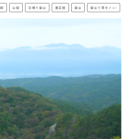
中部
山梨
日帰り登山
濱正悟
登山
登山で頂きメシ!