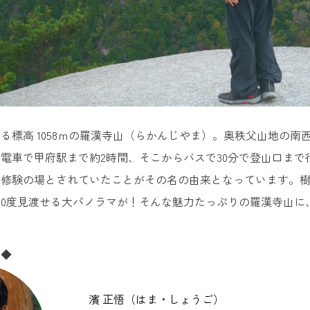
る標高 1058ｍの羅漢寺山（らかんじやま）。奥秩父山地の
電車で甲府駅まで約2時間、そこからバスで30分で登山口ま
が修験の場とされていたことがその名の由来となっています。
60度見渡せる大パノラマが！そんな魅力たっぷりの羅漢寺山
ー◆
濱 正悟（はま・しょうご）