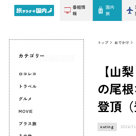
番組情
国内
報
旅
トップ
おでかけ
カテゴリー
【山梨
ロコレコ
の尾根
トラベル
グルメ
登頂（
MOVIE
プラス旅
2024/11
outing