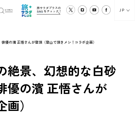
旅サラダプラスの
JP
SNS
をチェック！
俳優の濱 正悟さんが登頂（登山で頂きメシ！コラボ企画）
の絶景、幻想的な白砂
俳優の濱 正悟さんが
企画）