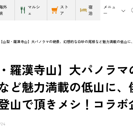
メニュ
海外
マルシ
スト
宿
ー
旅
ェ
ア
泊
【山梨・羅漢寺山】大パノラマの絶景、幻想的な白砂の尾根など魅力満載の低山に、
・羅漢寺山】大パノラマ
など魅力満載の低山に、
登山で頂きメシ！コラボ
/24