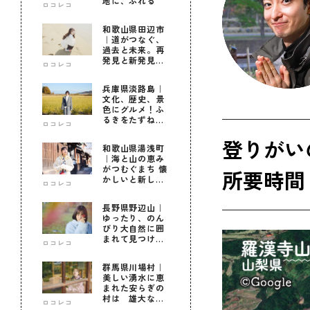
地に、ふれる
ロコレコ
和歌山県田辺市
｜道がつなぐ、
過去と未来。再
発見と新発見の
ロコレコ
待つ街へ
兵庫県淡路島｜
文化、歴史、景
色にグルメ！ふ
るきをたずねて
ロコレコ
新しきを知る旅
登りがい
和歌山県湯浅町
｜海と山の恵み
がつむぐまち 懐
所要時間 
かしいと新しい
ロコレコ
に出会う旅
長野県野辺山｜
ゆったり、のん
びり大自然に囲
まれて見つけ
ロコレコ
た！私だけの優
しい自分時間
群馬県川場村｜
美しい湧水に恵
まれた安らぎの
村は 雄大な自
ロコレコ
然に育まれた心