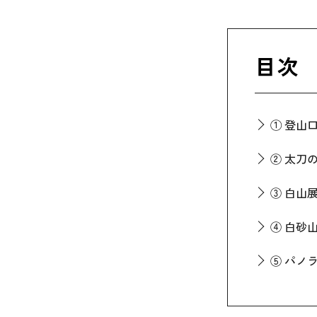
目次
① 登山
② 太刀
③ 白山
④ 白砂
⑤ パノ