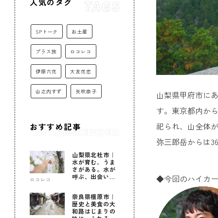
人気のタグ
SPトーク
お土産
プラス旅
ロコレコ
伊原六花
大友花恋
山之内すず
矢吹奈子
山梨県甲府市にあ
す。東京都内から
祀られ、山全体
おすすめ記事
弥三郎岳からは3
山梨県北杜市｜
水が育む、うま
さがある。水が
呼ぶ、出会いが
◆今回のハイカ
ロコレコ
ある。
奈良県橿原市｜
歴史と美食の大
和路はじまりの