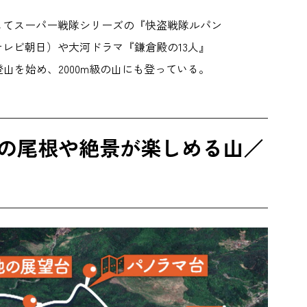
優としてスーパー戦隊シリーズの『快盗戦隊ルパン
テレビ朝日）や大河ドラマ『鎌倉殿の13人』
登山を始め、2000m級の山にも登っている。
の尾根や絶景が楽しめる山／