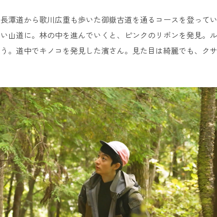
長潭道から歌川広重も歩いた御嶽古道を通るコースを登っていき
しい山道に。林の中を進んでいくと、ピンクのリボンを発見。
ょう。道中でキノコを発見した濱さん。見た目は綺麗でも、ク