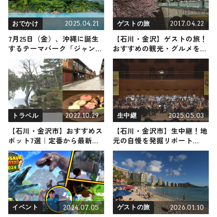
2025.04.21
2017.04.22
おでかけ
ゲストの旅
7月25日（金）、沖縄に誕生
【石川・金沢】ゲストの旅！
するテーマパーク「ジャング
おすすめの観光・グルメをご
リア沖縄」の絶景インフィニ
紹介
ティスパがギネス世界記録™
認定！
2022.10.29
2025.05.03
トラベル
生中継
【石川・金沢市】おすすめス
【石川・金沢市】生中継！地
ポット7選｜定番から最新観
元の自慢を発掘リポート
光地までご紹介！
2025年5月3日放送
2024.07.05
2026.01.10
イベント
ゲストの旅