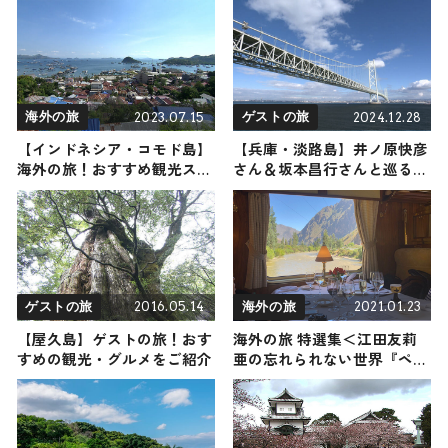
2023.07.15
2024.12.28
海外の旅
ゲストの旅
【インドネシア・コモド島】
【兵庫・淡路島】井ノ原快彦
海外の旅！おすすめ観光スポ
さん＆坂本昌行さんと巡るゲ
ットやグルメをリポート
ストの旅！おすすめの観光・
グルメをご紹介 2024年12月
28日放送
2016.05.14
2021.01.23
ゲストの旅
海外の旅
【屋久島】ゲストの旅！おす
海外の旅 特選集＜江田友莉
すめの観光・グルメをご紹介
亜の忘れられない世界『ペル
ー編』＞