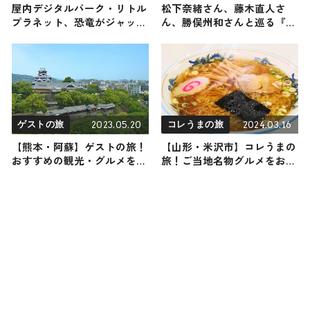
屋内デジタルパーク・リトル
松下奈緒さん、藤木直人さ
プラネット、恐竜がジャック
ん、勝俣州和さんと巡る『ハ
夏季限定イベント
ワイ・ホノルル』の旅！おす
「DINOSAUR PARTY！」開
すめの観光・グルメをご紹介
催
2026年1月10日放送
2023.05.20
2024.03.16
ゲストの旅
コレうまの旅
【熊本・阿蘇】ゲストの旅！
【山形・米沢市】コレうまの
おすすめの観光・グルメをご
旅！ご当地名物グルメをお届
紹介
け