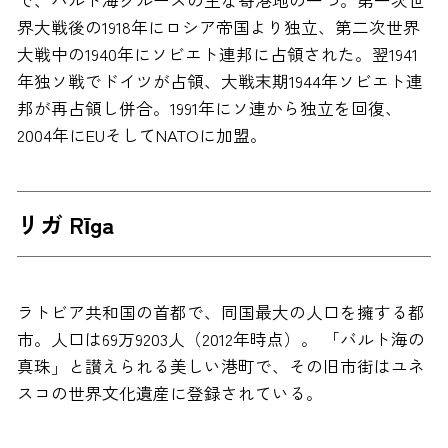
で、バルト海クルーズの主な寄港地の一つ。第一次世
界大戦後の1918年にロシア帝国より独立、第二次世界
大戦中の1940年にソビエト連邦に占領された。翌1941
年独ソ戦でドイツが占領、大戦末期1944年ソビエト連
邦が再占領し併合。1991年にソ連から独立を回復、
2004年にEUそしてNATOに加盟。
リガ Rīga
ラトビア共和国の首都で、同国最大の人口を擁する都
市。人口は69万9203人（2012年時点）。 「バルト海の
真珠」と讃えられる美しい港町で、その旧市街はユネ
スコの世界文化遺産に登録されている。