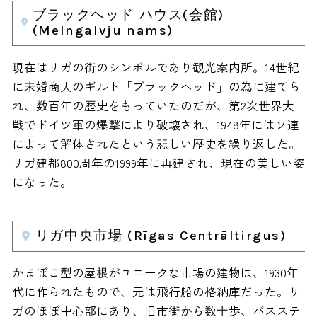
ブラックヘッド ハウス(会館)
(Melngalvju nams)
現在はリガの街のシンボルであり観光案内所。14世紀
に未婚商人のギルト「ブラックヘッド」の為に建てら
れ、数百年の歴史をもっていたのだが、第2次世界大
戦でドイツ軍の爆撃により破壊され、1948年にはソ連
によって解体されたという悲しい歴史を繰り返した。
リガ建都800周年の1999年に再建され、現在の美しい姿
になった。
リガ中央市場 (Rīgas Centrāltirgus)
かまぼこ型の屋根がユニークな市場の建物は、1930年
代に作られたもので、元は飛行船の格納庫だった。リ
ガのほぼ中心部にあり、旧市街から数十歩、バスステ