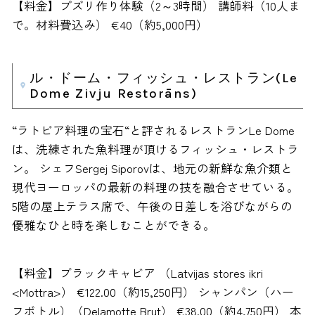
【料金】プズリ作り体験（2～3時間） 講師料（10人ま
で。材料費込み） €40（約5,000円）
ル・ドーム・フィッシュ・レストラン(Le
Dome Zivju Restorāns)
“ラトビア料理の宝石“と評されるレストランLe Dome
は、洗練された魚料理が頂けるフィッシュ・レストラ
ン。 シェフSergej Siporovは、地元の新鮮な魚介類と
現代ヨーロッパの最新の料理の技を融合させている。
5階の屋上テラス席で、午後の日差しを浴びながらの
優雅なひと時を楽しむことができる。
【料金】ブラックキャビア （Latvijas stores ikri
<Mottra>） €122.00（約15,250円） シャンパン（ハー
フボトル）（Delamotte Brut） €38.00（約4,750円） 本