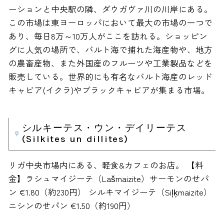
ーションと中央駅の隣、ダウガヴァ川の川岸にある。
この市場は東ヨーロッパにおいて最大の市場の一つで
あり、毎日8万～10万人がここを訪れる。ショッピン
グに人気の場所で、バルト海で捕れた海産物や、地方
の農畜産物、また外国産のフルーツや工業製品などを
販売している。世界的にも有名なバルト海産のレッド
キャビア(イクラ)やブラックキャビアが集まる市場。
シルキーテス・ウン・デイリーテス
(Silkites un dillites)
リガ中央市場内にある、軽食&カフェのお店。 【料
金】ラシュマイジーテ（Lašmaizite）サーモンのせパ
ン €1.80（約230円） シルキマイジーテ（Siļķmaizite）
ニシンのせパン €1.50（約190円）