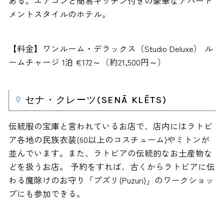
ある。エアコンと簡易キッチン付きの豪華なアパート
メントスタイルのホテル。
【料金】ワンルーム・デラックス（Studio Deluxe） ル
ームチャージ 1泊 €172～（約21,500円～）
セナ・クレーツ(SENĀ KLĒTS)
伝統服の宝庫と言われているお店で、店内にはラトビ
ア各地の民族衣装(60以上のコスチューム)やミトンが
並んでいます。また、ラトビアの伝統的なお土産物な
どを扱うお店。 予約をすれば、古くからラトビアに伝
わる魔除けのお守り「プズリ(Puzuri)」のワークショッ
プにも参加できる。