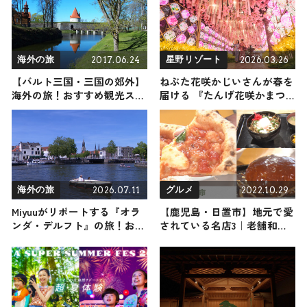
2026年1月17日放送
2017.06.24
2026.03.26
海外の旅
星野リゾート
【バルト三国・三国の郊外】
ねぶた花咲かじいさんが春を
海外の旅！おすすめ観光スポ
届ける 『たんげ花咲かまつ
ットやグルメをリポート
り』が今年も開催中！ ねぶ
たの灯りで桜が照らされる
「春告げ小径」も / 青森屋
by 星野リゾート
2026.07.11
2022.10.29
海外の旅
グルメ
Miyuuがリポートする『オラ
【鹿児島・日置市】地元で愛
ンダ・デルフト』の旅！おす
されている名店3｜老舗和食
すめ観光スポットやグルメを
からイタリアンまでご紹介し
紹介 2026年7月11日放送
ます