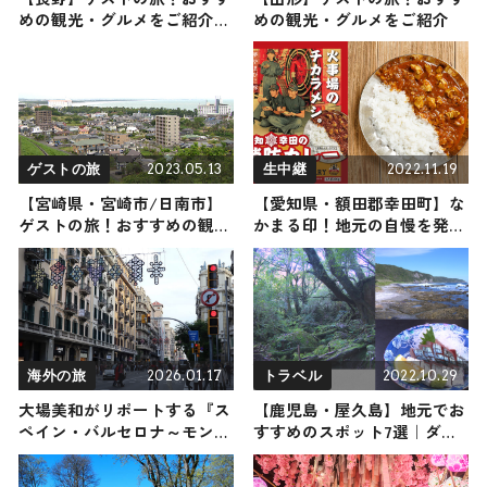
めの観光・グルメをご紹介
めの観光・グルメをご紹介
2024年2月17日放送
2023.05.13
2022.11.19
ゲストの旅
生中継
【宮崎県・宮崎市/日南市】
【愛知県・額田郡幸田町】な
ゲストの旅！おすすめの観
かまる印！地元の自慢を発掘
光・グルメをご紹介
リポート
2026.01.17
2022.10.29
海外の旅
トラベル
大場美和がリポートする『ス
【鹿児島・屋久島】地元でお
ペイン・バルセロナ～モンセ
すすめのスポット7選｜ダイ
ラット』の旅！おすすめ観光
ビングショップから居酒屋ま
スポットやグルメを紹介
でご紹介します