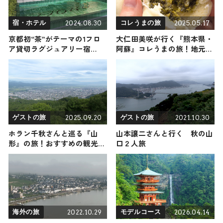
2024.08.30
2025.05.17
宿・ホテル
コレうまの旅
京都初“茶”がテーマの1フロ
大仁田美咲が行く『熊本県・
ア貸切ラグジュアリー宿
阿蘇』コレうまの旅！地元の
「MOKU KYOTO」12月1日に
人おすすめのご当地名物グル
オープン
メ4選 2025年5月17日放送
2025.09.20
2021.10.30
ゲストの旅
ゲストの旅
ホラン千秋さんと巡る『山
山本譲二さんと行く 秋の山
形』の旅！おすすめの観光・
口２人旅
グルメをご紹介 2025年9月20
日放送
2022.10.29
2026.04.14
海外の旅
モデルコース