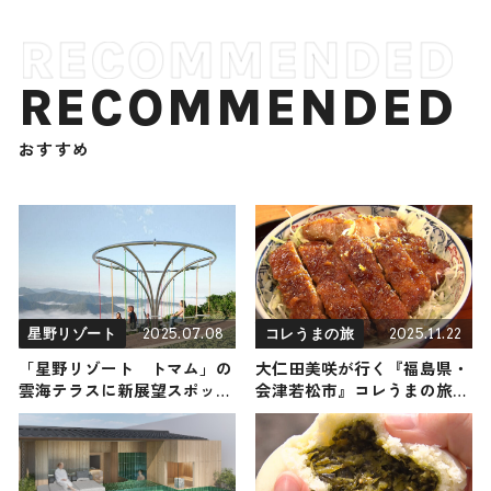
RECOMMENDED
おすすめ
2025.07.08
2025.11.22
星野リゾート
コレうまの旅
「星野リゾート トマム」の
大仁田美咲が行く『福島県・
雲海テラスに新展望スポット
会津若松市』コレうまの旅！
「Cloud Round（クラウドラ
地元の人おすすめのご当地名
ウンド）」が7月オープン！
物グルメ3選 2025年11月22日
放送