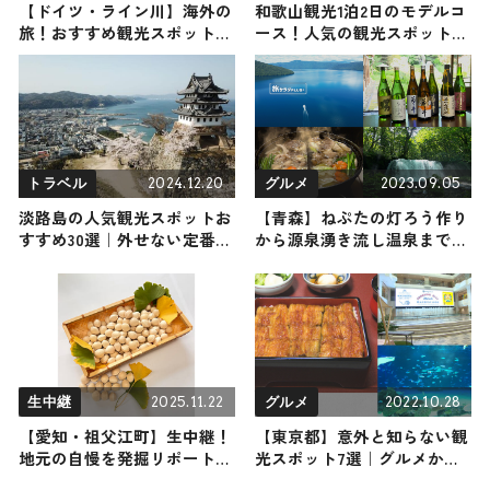
【ドイツ・ライン川】海外の
和歌山観光1泊2日のモデルコ
旅！おすすめ観光スポットや
ース！人気の観光スポット・
グルメをリポート
名所を満喫できる王道の旅程
を紹介
2024.12.20
2023.09.05
トラベル
グルメ
淡路島の人気観光スポットお
【青森】ねぷたの灯ろう作り
すすめ30選｜外せない定番・
から源泉湧き流し温泉まで！
名所から穴場まで見どころ満
十和田・黒石で感じる伝統文
載の観光地を紹介
化
2025.11.22
2022.10.28
生中継
グルメ
【愛知・祖父江町】生中継！
【東京都】意外と知らない観
地元の自慢を発掘リポート
光スポット7選｜グルメから
2025年11月22日放送
遊びまでご紹介