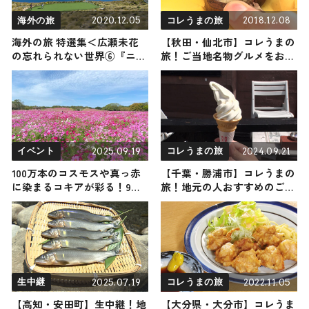
2020.12.05
2018.12.08
海外の旅
コレうまの旅
海外の旅 特選集＜広瀬未花
【秋田・仙北市】コレうまの
の忘れられない世界⑥『ニュ
旅！ご当地名物グルメをお届
ージーランド編』＞
け 2018年12月8日放送
2025.09.19
2024.09.21
イベント
コレうまの旅
100万本のコスモスや真っ赤
【千葉・勝浦市】コレうまの
に染まるコキアが彩る！9月
旅！地元の人おすすめのご当
27日（土）から福岡・海の中
地名物グルメ4選 2024年9月
道海浜公園で「うみなか＊は
21日放送
なまつり2025」がスタート
2025.07.19
2022.11.05
生中継
コレうまの旅
【高知・安田町】生中継！地
【大分県・大分市】コレうま