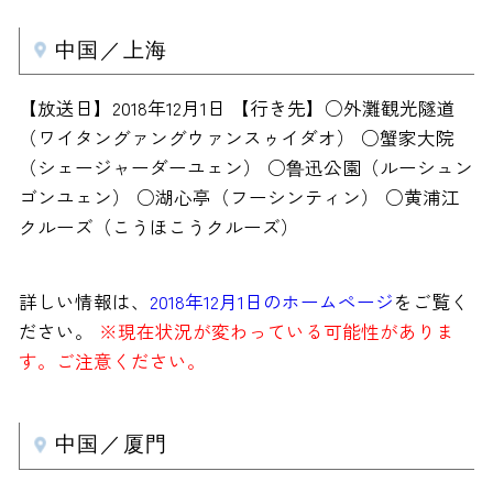
中国／上海
【放送日】2018年12月1日 【行き先】○外灘観光隧道
（ワイタングァングウァンスゥイダオ） ○蟹家大院
（シェージャーダーユェン） ○鲁迅公園（ルーシュン
ゴンユェン） ○湖心亭（フーシンティン） ○黄浦江
クルーズ（こうほこうクルーズ）
詳しい情報は、
2018年12月1日のホームページ
をご覧く
ださい。
※現在状況が変わっている可能性がありま
す。ご注意ください。
中国／厦門