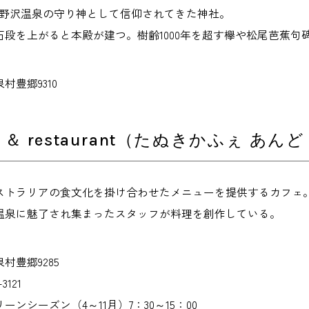
ら野沢温泉の守り神として信仰されてきた神社。
石段を上がると本殿が建つ。樹齢1000年を超す欅や松尾芭蕉句
村豊郷9310
e ＆ restaurant（たぬきかふぇ あ
ストラリアの食文化を掛け合わせたメニューを提供するカフェ
温泉に魅了され集まったスタッフが料理を創作している。
村豊郷9285
3121
ンシーズン（4～11月）7：30～15：00