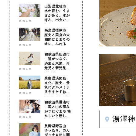
山梨県北杜市｜
水が育む、うま
さがある。水が
呼ぶ、出会いが
ロコレコ
ある。
奈良県橿原市｜
歴史と美食の大
和路はじまりの
地に、ふれる
ロコレコ
和歌山県田辺市
｜道がつなぐ、
過去と未来。再
発見と新発見の
ロコレコ
待つ街へ
兵庫県淡路島｜
文化、歴史、景
色にグルメ！ふ
るきをたずねて
ロコレコ
新しきを知る旅
和歌山県湯浅町
｜海と山の恵み
がつむぐまち 懐
かしいと新しい
ロコレコ
湯澤
に出会う旅
長野県野辺山｜
ゆったり、のん
びり大自然に囲