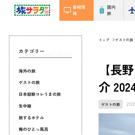
番組情
国内
報
旅
トップ
ゲストの旅
カテゴリー
【長野
海外の旅
介 20
ゲストの旅
日本縦断コレうまの旅
202
ゲストの旅
生中継
旅するホテル
俺のひとっ風呂