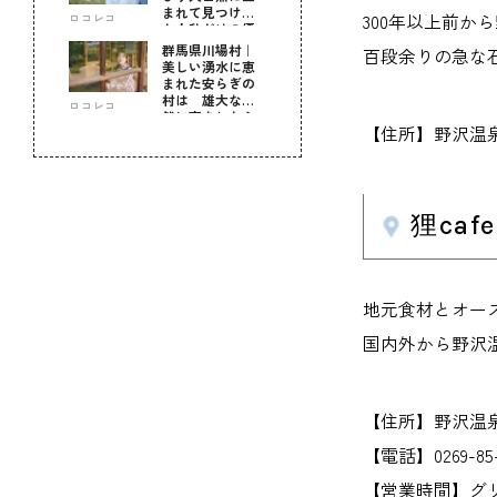
まれて見つけ
300年以上前か
ロコレコ
た！私だけの優
しい自分時間
群馬県川場村｜
百段余りの急な
美しい湧水に恵
まれた安らぎの
村は 雄大な自
ロコレコ
然に育まれた心
【住所】野沢温泉
のふるさと
狸caf
地元食材とオー
国内外から野沢
【住所】野沢温泉
【電話】0269-85-
【営業時間】グリー