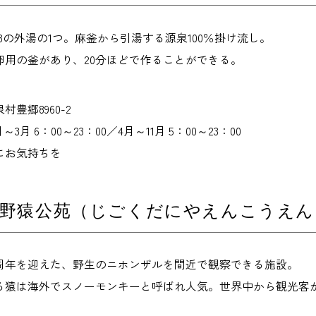
3の外湯の1つ。麻釜から引湯する源泉100％掛け流し。
卵用の釜があり、20分ほどで作ることができる。
豊郷8960-2
3月 6：00～23：00／4月～11月 5：00～23：00
にお気持ちを
谷野猿公苑（じごくだにやえんこうえん
60周年を迎えた、野生のニホンザルを間近で観察できる施設。
る猿は海外でスノーモンキーと呼ばれ人気。世界中から観光客