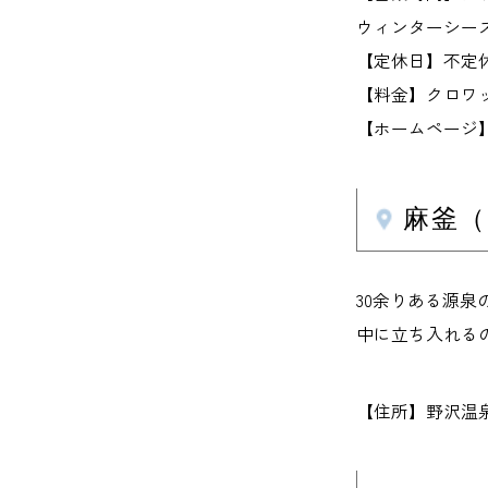
ウィンターシーズン
【定休日】不定
【料金】クロワッ
【ホームページ】tanu
麻釜
30余りある源泉
中に立ち入れる
【住所】野沢温泉村