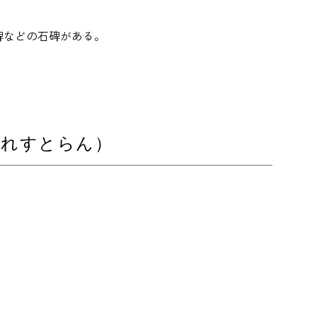
碑などの石碑がある。
んど れすとらん）
。