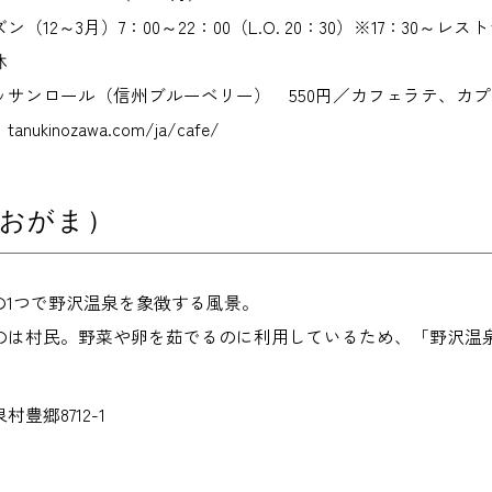
（12～3月）7：00～22：00（L.O. 20：30）※17：30～レ
休
サンロール（信州ブルーベリー） 550円／カフェラテ、カプチ
kinozawa.com/ja/cafe/
（おがま）
の1つで野沢温泉を象徴する風景。
のは村民。野菜や卵を茹でるのに利用しているため、「野沢温
豊郷8712-1