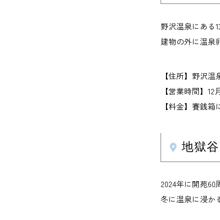
野沢温泉にある1
建物の外に温泉
【住所】野沢温泉村
【営業時間】12月～
【料金】賽銭箱
地獄
2024年に開苑
冬に温泉に浸か