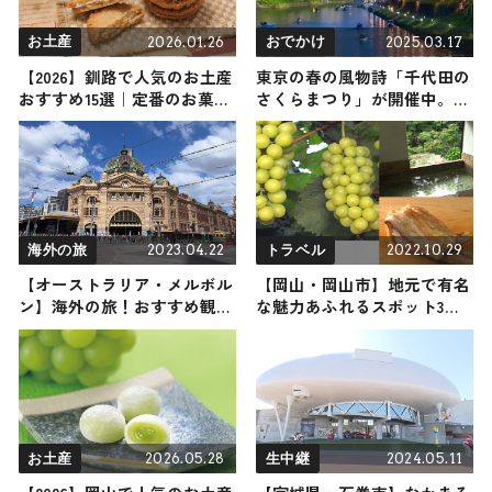
2026.01.26
2025.03.17
お土産
おでかけ
【2026】釧路で人気のお土産
東京の春の風物詩「千代田の
おすすめ15選｜定番のお菓子
さくらまつり」が開催中。幻
から釧路でしか買えないお土
想的な夜桜ライトアップは3
産・日持ち商品まで幅広く紹
月28日（金）から！
介
2023.04.22
2022.10.29
海外の旅
トラベル
【オーストラリア・メルボル
【岡山・岡山市】地元で有名
ン】海外の旅！おすすめ観光
な魅力あふれるスポット3選
スポットやグルメをリポート
｜美味しいフルーツ狩りから
くつろげる温泉をご紹介
2026.05.28
2024.05.11
お土産
生中継