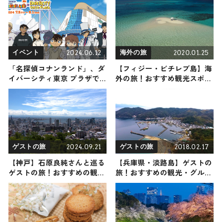
2024.06.12
2020.01.25
イベント
海外の旅
「名探偵コナンランド」、ダ
【フィジー・ビチレブ島】海
イバーシティ東京 プラザで
外の旅！おすすめ観光スポッ
開催 新コンテンツも多数登
トやグルメをリポート
場
2024.09.21
2018.02.17
ゲストの旅
ゲストの旅
【神戸】石原良純さんと巡る
【兵庫県・淡路島】ゲストの
ゲストの旅！おすすめの観
旅！おすすめの観光・グルメ
光・グルメをご紹介 2024年9
をご紹介
月21日放送