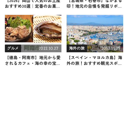
【2026】岡山で人気のお土産
【宮城県・石巻市】なかまる
おすすめ30選｜定番のお菓子
印！地元の自慢を発掘リポー
からおしゃれ・かわいいお土
ト 2024年5月11日放送
産、岡山限定まで幅広く紹介
2022.10.27
2017.11.25
グルメ
海外の旅
【徳島・阿南市】地元から愛
【スペイン・マヨルカ島】海
されるカフェ・海の幸の宝庫
外の旅！おすすめ観光スポッ
「椿泊」をご紹介
トやグルメをリポート