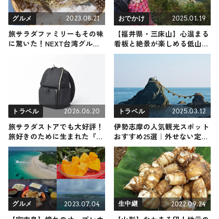
2023.08.21
2025.01.19
グルメ
おでかけ
旅サラダファミリーもその味
【福井県・三床山】心温まる
に驚いた！NEXT台湾グルメ
看板と絶景が楽しめる低山
の高級魚、台湾ハタが日本で
に、さとう珠緒が登る！（登
お寿司に
山で頂きメシ！コラボ企画）
2026.06.20
2025.03.12
トラベル
トラベル
旅サラダストアでも大好評！
伊勢志摩の人気観光スポット
旅好きのために生まれた『ト
おすすめ25選｜外せない定
ラベラーズリュック』を2名
番・名所から穴場まで見どこ
様にプレゼント！
ろ満載の観光地を紹介
2023.07.04
2022.09.24
グルメ
生中継