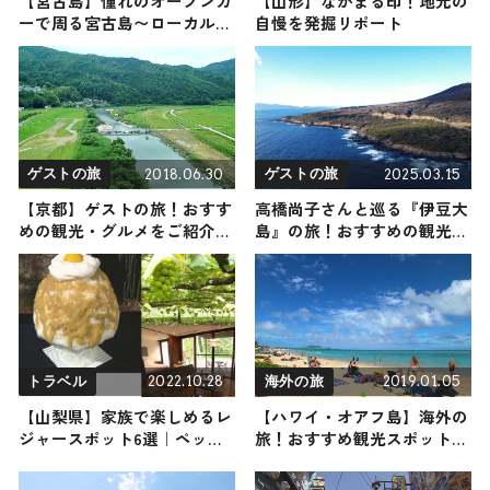
【宮古島】憧れのオープンカ
【山形】なかまる印！地元の
ーで周る宮古島〜ローカルグ
自慢を発掘リポート
ルメやアクティビティなど幅
広くご紹介〜
2018.06.30
2025.03.15
ゲストの旅
ゲストの旅
【京都】ゲストの旅！おすす
高橋尚子さんと巡る『伊豆大
めの観光・グルメをご紹介
島』の旅！おすすめの観光・
2018/06/30放送
グルメをご紹介 2025年3月15
日放送
2022.10.28
2019.01.05
トラベル
海外の旅
【山梨県】家族で楽しめるレ
【ハワイ・オアフ島】海外の
ジャースポット6選｜ペット
旅！おすすめ観光スポットや
同伴可能施設もご紹介
グルメをリポート