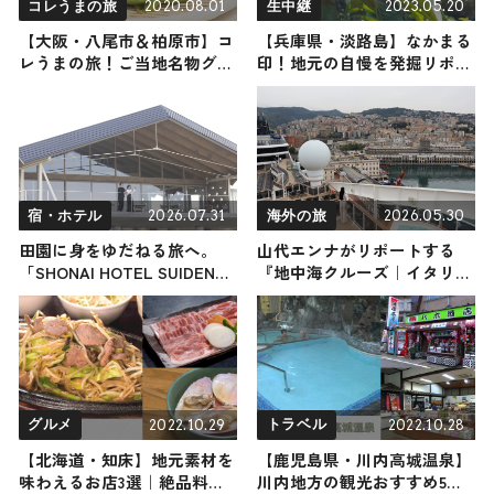
2020.08.01
2023.05.20
コレうまの旅
生中継
【大阪・八尾市＆柏原市】コ
【兵庫県・淡路島】なかまる
レうまの旅！ご当地名物グル
印！地元の自慢を発掘リポー
メをお届け
ト
2026.07.31
2026.05.30
宿・ホテル
海外の旅
田園に身をゆだねる旅へ。
山代エンナがリポートする
「SHONAI HOTEL SUIDEN
『地中海クルーズ｜イタリ
TERRASSE」で過ごす、山
ア・ジェノヴァ』の旅！おす
形・庄内の1泊2日
すめ観光スポットやグルメを
紹介 2026年5月30日放送
2022.10.29
2022.10.28
グルメ
トラベル
【北海道・知床】地元素材を
【鹿児島県・川内高城温泉】
味わえるお店3選｜絶品料理
川内地方の観光おすすめ5選