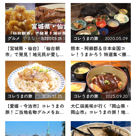
をたのしめるメニューをご紹
｜鶴の渡来地と特産品館、温
介
泉旅館をご紹介
2023.01.15
2020.05.09
グルメ
コレうまの旅
【宮城県・仙台】「仙台朝
熊本・阿蘇郡＆日本全国コ
市」で発見！地元民が愛して
レ！うまかろう 特選集＜勝
やまない名物グルメ５選
俣州和 編＞
2021.12.25
2025.09.20
コレうまの旅
コレうまの旅
【愛媛・今治市】コレうまの
大仁田美咲が行く『岡山県・
旅！ご当地名物グルメをお届
岡山市』コレうまの旅！地元
け
の人おすすめのご当地名物グ
ルメ3選 2025年9月20日放送