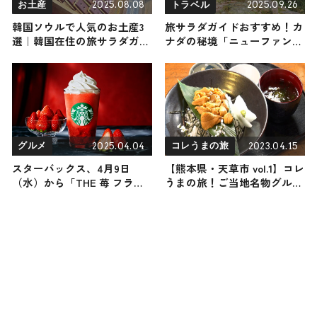
2025.08.08
2025.09.26
お土産
トラベル
韓国ソウルで人気のお土産3
旅サラダガイドおすすめ！カ
選｜韓国在住の旅サラダガイ
ナダの秘境「ニューファンド
ドがおすすめするオシャレな
ランド島」の観光・グルメ・
お菓子
お土産
2025.04.04
2023.04.15
グルメ
コレうまの旅
スターバックス、4月9日
【熊本県・天草市 vol.1】コレ
（水）から「THE 苺 フラペ
うまの旅！ご当地名物グルメ
チーノ®」が登場！甘酸っぱ
をお届け
いいちごの魅力を詰め込んだ
濃厚な味わい