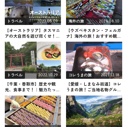
2023.05.09
2024.08.10
トラベル
海外の旅
【オーストラリア】タスマニ
【ウズベキスタン・フェルガ
アの大自然を遊び尽くせ！お
ナ】海外の旅！おすすめ観光
すすめアクティビティのご紹
スポットやグルメをリポート
介！
2024年8月10日放送
2022.10.29
2021.12.18
トラベル
コレうまの旅
【千葉・香取市】歴史や観
【愛媛・しまなみ街道】コレ
光、食事まで！｜魅力たっぷ
うまの旅！ご当地名物グルメ
りの香取市を味わい尽くすお
をお届け
すすめスポット８選