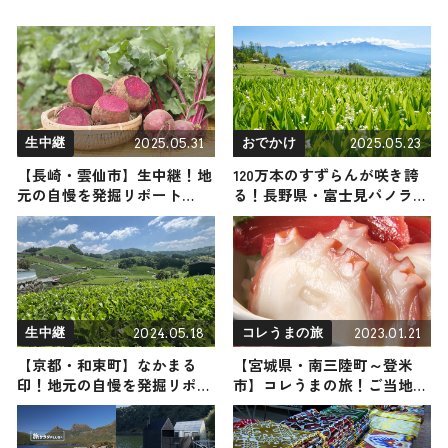
2025.05.31
2025.05.23
生中継
おでかけ
【長崎・雲仙市】生中継！地
120万本のすずらんが咲き誇
元の自慢を発掘リポート
る！長野県・富士見パノラマ
2025年5月31日放送
リゾート。標高1955ｍの山頂
からアルプスの絶景も
2024.05.18
2023.01.21
生中継
コレうまの旅
【京都・和束町】なかまる
【宮城県・南三陸町～登米
印！地元の自慢を発掘リポー
市】コレうまの旅！ご当地名
ト 2024年5月18日放送
物グルメをお届け