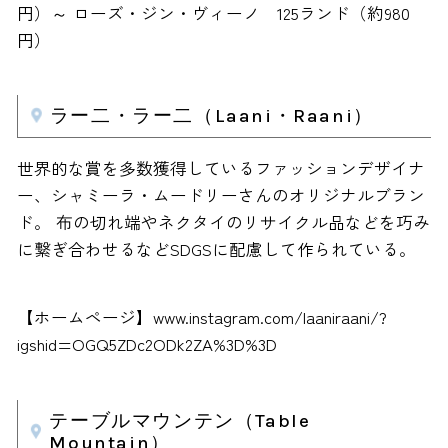
円）～ ローズ・ジン・ヴィーノ 125ランド（約980
円）
ラー二・ラー二（Laani・Raani）
世界的な賞を多数獲得しているファッションデザイナ
ー、シャミーラ・ムードリーさんのオリジナルブラン
ド。 布の切れ端やネクタイのリサイクル品などを巧み
に繋ぎ合わせるなどSDGSに配慮して作られている。
【ホームページ】www.instagram.com/laaniraani/?
igshid=OGQ5ZDc2ODk2ZA%3D%3D
テーブルマウンテン（Table
Mountain）