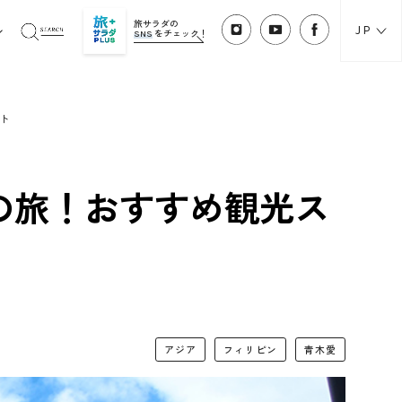
旅サラダの
JP
SNS
をチェック！
ト
の旅！おすすめ観光ス
アジア
フィリピン
青木愛