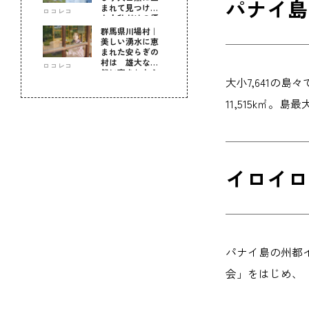
パナイ島（P
まれて見つけ
ロコレコ
た！私だけの優
しい自分時間
群馬県川場村｜
美しい湧水に恵
まれた安らぎの
村は 雄大な自
ロコレコ
然に育まれた心
大小7,641の
のふるさと
11,515k㎡
イロイロ市（
パナイ島の州都
会」をはじめ、