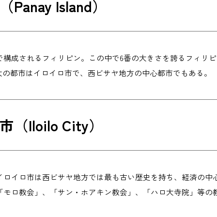
anay Island）
島々で構成されるフィリピン。この中で6番の大きさを誇るフィ
。島最大の都市はイロイロ市で、西ビサヤ地方の中心都市でもある。
Iloilo City）
イロイロ市は西ビサヤ地方では最も古い歴史を持ち、経済の中
「モロ教会」、「サン・ホアキン教会」、「ハロ大寺院」等の