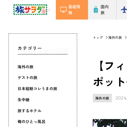
番組情
国内
報
旅
トップ
海外の旅
カテゴリー
【フィ
海外の旅
ポット
ゲストの旅
日本縦断コレうまの旅
2024
海外の旅
生中継
旅するホテル
俺のひとっ風呂