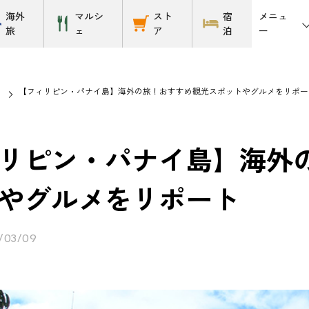
メニュ
海外
マルシ
スト
宿
ー
旅
ェ
ア
泊
【フィリピン・パナイ島】海外の旅！おすすめ観光スポットやグルメをリポー
リピン・パナイ島】海外
やグルメをリポート
/03/09