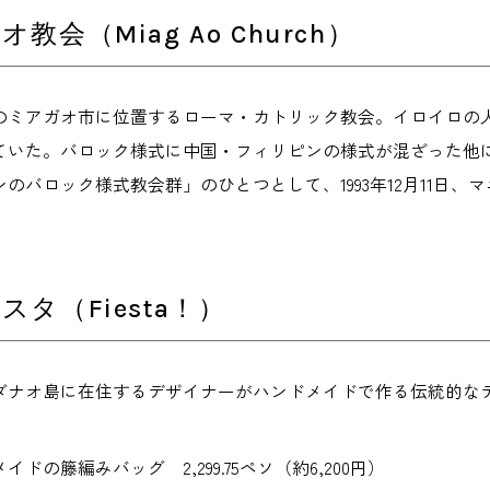
教会（Miag Ao Church）
のミアガオ市に位置するローマ・カトリック教会。イロイロの人気
ていた。バロック様式に中国・フィリピンの様式が混ざった他
のバロック様式教会群」のひとつとして、1993年12月11日
スタ（Fiesta！）
ダナオ島に在住するデザイナーがハンドメイドで作る伝統的な
ドの籐編みバッグ 2,299.75ペソ（約6,200円）