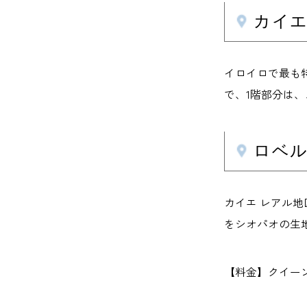
カイエ 
イロイロで最も
で、1階部分は
ロベルト
カイエ レアル
をシオパオの生
【料金】クイーン シ