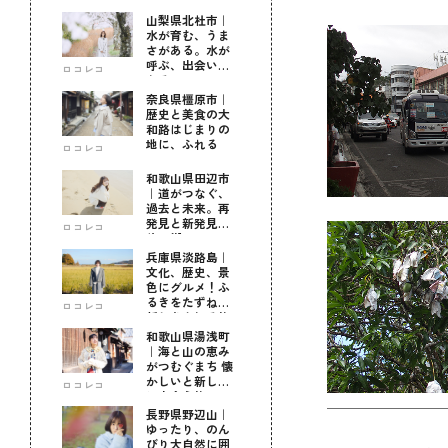
山梨県北杜市｜
水が育む、うま
さがある。水が
呼ぶ、出会いが
ロコレコ
ある。
奈良県橿原市｜
歴史と美食の大
和路はじまりの
地に、ふれる
ロコレコ
和歌山県田辺市
｜道がつなぐ、
過去と未来。再
発見と新発見の
ロコレコ
待つ街へ
兵庫県淡路島｜
文化、歴史、景
色にグルメ！ふ
るきをたずねて
ロコレコ
新しきを知る旅
和歌山県湯浅町
｜海と山の恵み
がつむぐまち 懐
かしいと新しい
ロコレコ
に出会う旅
長野県野辺山｜
ゆったり、のん
びり大自然に囲