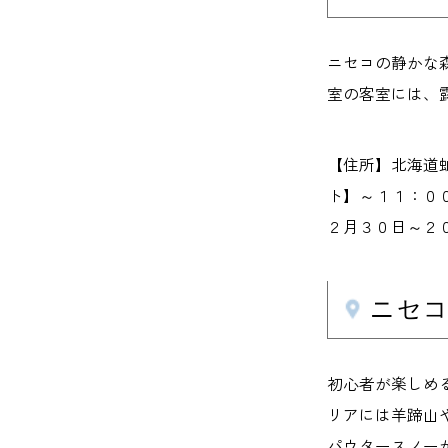
ニセコの静かな
室の客室には、
【住所】北海道
ト】～１１：００
２月３０日～２０１
ニセ
初心者が楽しめ
リアには羊蹄山
パウタースノー