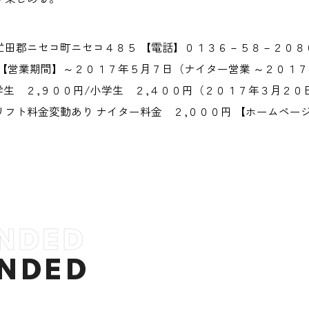
虻田郡ニセコ町ニセコ４８５ 【電話】０１３６－５８－２０８
 【営業期間】～２０１７年５月７日（ナイター営業 ～２０１７
中学生 ２,９００円/小学生 ２,４００円（２０１７年３月
ト料金変動あり ナイター料金 ２,０００円 【ホームページ】annu
NDED