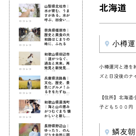
北海道 
山梨県北杜市｜
水が育む、うま
さがある。水が
呼ぶ、出会いが
ロコレコ
ある。
奈良県橿原市｜
歴史と美食の大
和路はじまりの
小樽
地に、ふれる
ロコレコ
和歌山県田辺市
｜道がつなぐ、
過去と未来。再
小樽運河と港を
発見と新発見の
ロコレコ
待つ街へ
ズと日没後のナ
兵庫県淡路島｜
文化、歴史、景
色にグルメ！ふ
るきをたずねて
ロコレコ
新しきを知る旅
【住所】北海道小
和歌山県湯浅町
子ども５００円（
｜海と山の恵み
がつむぐまち 懐
かしいと新しい
ロコレコ
に出会う旅
長野県野辺山｜
鱗友
ゆったり、のん
びり大自然に囲