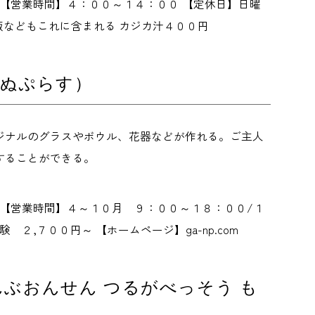
 【営業時間】４：００～１４：００ 【定休日】日曜
飯などもこれに含まれる カジカ汁４００円
えぬぷらす）
ジナルのグラスやボウル、花器などが作れる。ご主人
することができる。
 【営業時間】４～１０月 ９：００～１８：００/１
,７００円～ 【ホームページ】ga-np.com
んぶおんせん つるがべっそう も