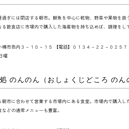
昼過ぎには閉店する朝市。鮮魚を中心に乾物、野菜や果物を扱
なる飲食店に市場内で購入した海産物を持ち込めば、調理をし
小樽市色内３－１０－１５ 【電話】０１３４－２２－０２５７
日曜
処 のんのん（おしょくじどころ のん
る朝市に合わせて営業する市場内にある食堂。市場内で購入し
食などの通常メニューも豊富。