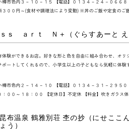
小樽市色内３－１０－１５ 【電話】０１３４－２４－０６６８
料３００円～(食材や調理法により変動) ※丼のご飯や定食のご
ｓｓ ａｒｔ Ｎ＋（ぐらすあーと 
作体験ができるお店。好きな形と色を自由に組み合わせ、オリ
サポートしてくれるので、小学生以上の子どもなら気軽に体験
小樽市色内２－１４－１０ 【電話】０１３４－３１－２９５０
：００～１８：００ 【定休日】不定休 【料金】吹きガラス体験 ２
昆布温泉 鶴雅別荘 杢の抄（にせここ
ょう）