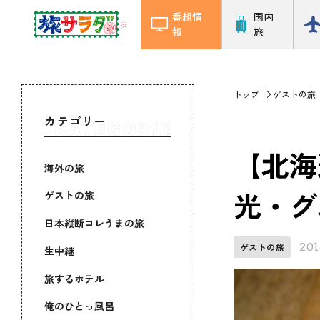
番組情
国内
報
旅
トップ
ゲストの旅
カテゴリー
【北海
海外の旅
光・グ
ゲストの旅
日本縦断コレうまの旅
201
ゲストの旅
生中継
旅するホテル
俺のひとっ風呂