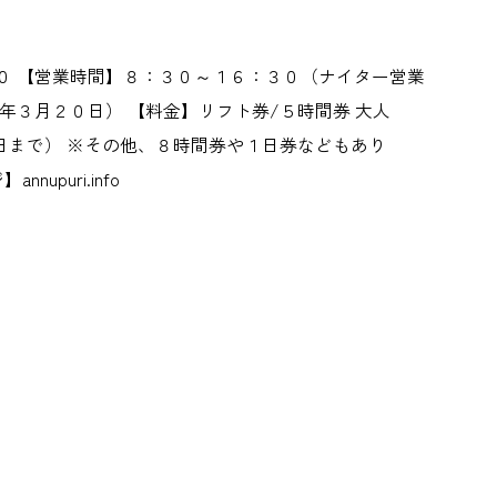
０ 【営業時間】８：３０～１６：３０（ナイター営業
年３月２０日） 【料金】リフト券/５時間券 大人
２０日まで） ※その他、８時間券や１日券などもあり
puri.info