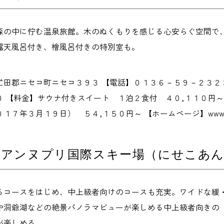
森の中に佇む温泉旅館。木のぬくもりを感じる心安らぐ空間で
露天風呂付き、檜風呂付きの特別室も。
虻田郡ニセコ町ニセコ３９３ 【電話】０１３６－５９－２３２
 【料金】サウナ付きスイート １泊２食付 ４０,１１０円～
７年３月１９日） ５４,１５０円～ 【ホームページ】www.moku
コアンヌプリ国際スキー場（にせこあ
るコースをはじめ、中上級者向けのコースも充実。ワイドな緩
や洞爺湖などの絶景パノラマビューが楽しめる中上級者向きの
が楽しめる。