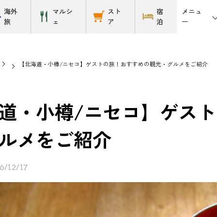
メニュ
海外
マルシ
スト
宿
ー
旅
ェ
ア
泊
【北海道・小樽/ニセコ】ゲストの旅！おすすめの観光・グルメをご紹介
道・小樽/ニセコ】ゲス
ルメをご紹介
6/12/17