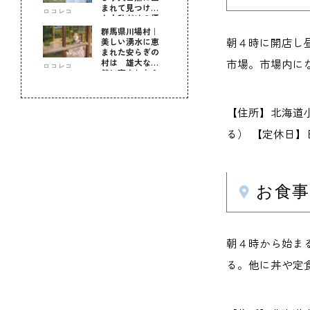
まれて見つけ
ロコレコ
た！私だけの優
しい自分時間
群馬県川場村｜
朝４時に開店し
美しい湧水に恵
まれた安らぎの
市場。市場内に
村は 雄大な自
ロコレコ
然に育まれた心
のふるさと
【住所】北海道
る） 【定休日】
お食事
朝４時から始ま
る。他に丼や定