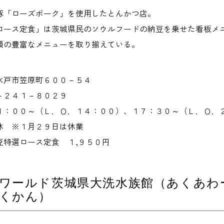
豚「ローズポーク」を使用したとんかつ店。
ロース定食」は茨城県民のソウルフードの納豆を乗せた看板メ
類の豊富なメニューを取り揃えている。
水戸市笠原町６００－５４
－２４１－８０２９
１：００～（Ｌ．Ｏ．１４：００）、１７：３０～（Ｌ．Ｏ．
休 ※１月２９日は休業
豆特選ロース定食 １,９５０円
ワールド茨城県大洗水族館（あくあわ
くかん）