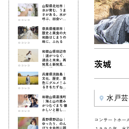
山梨県北杜市｜
水が育む、うま
さがある。水が
呼ぶ、出会いが
ロコレコ
ある。
奈良県橿原市｜
歴史と美食の大
和路はじまりの
地に、ふれる
ロコレコ
和歌山県田辺市
｜道がつなぐ、
過去と未来。再
茨城
発見と新発見の
ロコレコ
待つ街へ
兵庫県淡路島｜
文化、歴史、景
色にグルメ！ふ
るきをたずねて
ロコレコ
新しきを知る旅
水戸
和歌山県湯浅町
｜海と山の恵み
がつむぐまち 懐
かしいと新しい
ロコレコ
に出会う旅
コンサートホー
長野県野辺山｜
ゆったり、のん
１９９０年、水
びり大自然に囲