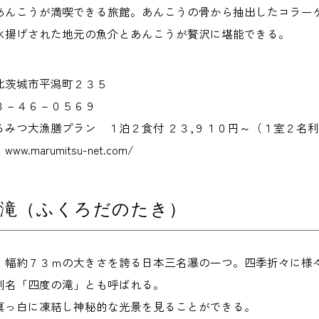
あんこうが満喫できる旅館。あんこうの骨から抽出したコラー
水揚げされた地元の魚介とあんこうが贅沢に堪能できる。
北茨城市平潟町２３５
３－４６－０５６９
るみつ大漁膳プラン １泊２食付 ２３,９１０円～（１室２名利
.marumitsu-net.com/
の滝（ふくろだのたき）
、幅約７３ｍの大きさを誇る日本三名瀑の一つ。四季折々に様
別名「四度の滝」とも呼ばれる。
真っ白に凍結し神秘的な光景を見ることができる。