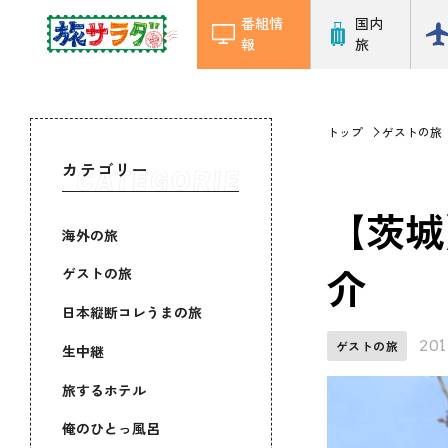
番組情
国内
報
旅
トップ
ゲストの旅
カテゴリー
【茨城
海外の旅
介
ゲストの旅
日本縦断コレうまの旅
201
ゲストの旅
生中継
旅するホテル
俺のひとっ風呂