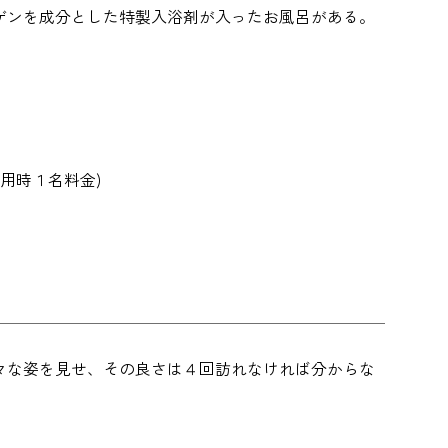
ゲンを成分とした特製入浴剤が入ったお風呂がある。
用時１名料金)
々な姿を見せ、その良さは４回訪れなければ分からな