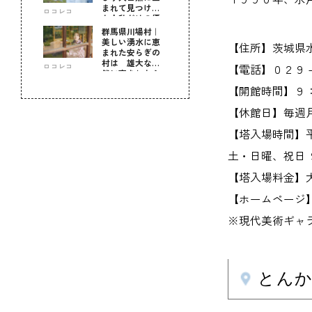
まれて見つけ
ロコレコ
た！私だけの優
しい自分時間
群馬県川場村｜
美しい湧水に恵
【住所】茨城県
まれた安らぎの
村は 雄大な自
ロコレコ
【電話】０２９
然に育まれた心
のふるさと
【開館時間】９
【休館日】毎週
【塔入場時間】
土・日曜、祝日
【塔入場料金】
【ホームページ】artt
※現代美術ギャ
とん