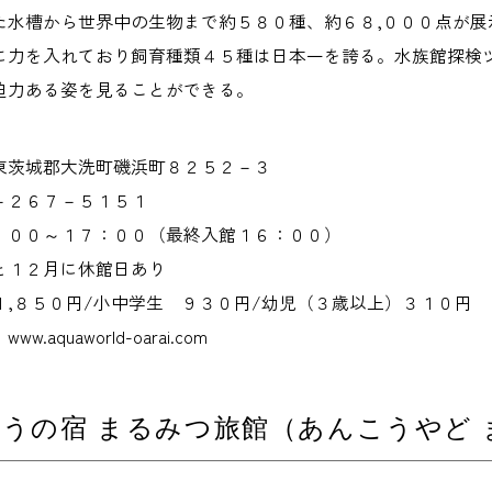
た水槽から世界中の生物まで約５８０種、約６８,０００点が展
に力を入れており飼育種類４５種は日本一を誇る。水族館探検
迫力ある姿を見ることができる。
東茨城郡大洗町磯浜町８２５２－３
－２６７－５１５１
：００～１７：００（最終入館１６：００）
と１２月に休館日あり
１,８５０円/小中学生 ９３０円/幼児（３歳以上）３１０円
aquaworld-oarai.com
うの宿 まるみつ旅館（あんこうやど