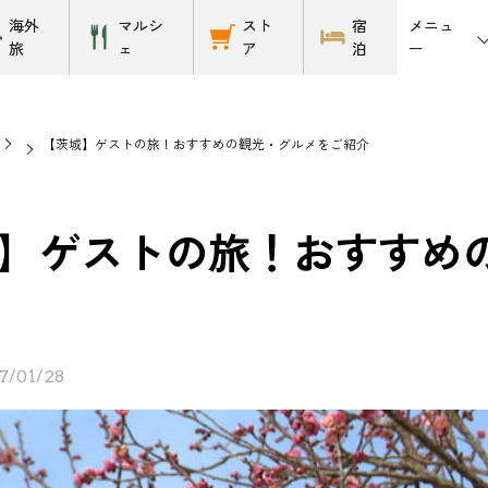
メニュ
海外
マルシ
スト
宿
ー
旅
ェ
ア
泊
【茨城】ゲストの旅！おすすめの観光・グルメをご紹介
】ゲストの旅！おすすめ
7/01/28