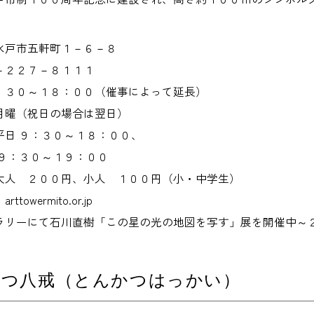
水戸市五軒町１－６－８
－２２７－８１１１
：３０～１８：００（催事によって延長）
月曜（祝日の場合は翌日）
平日 ９：３０～１８：００、
 ９：３０～１９：００
大人 ２００円、小人 １００円（小・中学生）
owermito.or.jp
ラリーにて石川直樹「この星の光の地図を写す」展を開催中～
かつ八戒（とんかつはっかい）