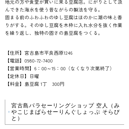
地元の方や食堂が買いに来る豆腐店。にがりとして汲
んできた海水を使う昔ながらの製法を守る。
固まる前のふわふわのゆし豆腐はほのかに潮の味と香
りがする。そのゆし豆腐を木枠に入れ水分を抜く作業
を繰り返し、独特の固さの島豆腐をつくる。
【住所】宮古島市平良西原1246
【電話】0980-72-7400
【営業時間】6：00～15：00（なくなり次第終了）
【定休日】日曜
【料金】島豆腐 1丁 300円
宮古島パラセーリングショップ 空人（み
やこじまぱらせーりんぐしょっぷ そらび
と）