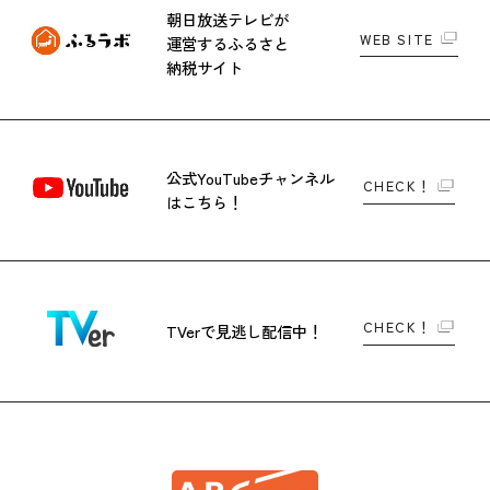
朝日放送テレビが
WEB SITE
運営する
ふるさと
納税サイト
公式YouTubeチャンネル
CHECK！
はこちら！
CHECK！
TVerで
見逃し配信中！