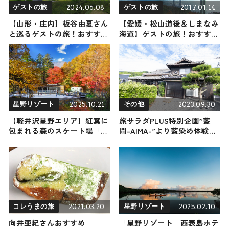
2024.06.08
2017.01.14
ゲストの旅
ゲストの旅
【山形・庄内】板谷由夏さん
【愛媛・松山道後＆しまなみ
と巡るゲストの旅！おすすめ
海道】ゲストの旅！おすすめ
の観光・グルメをご紹介
の観光・グルメをご紹介
2024年6月8日放送
2025.10.21
2023.09.30
星野リゾート
その他
【軽井沢星野エリア】紅葉に
旅サラダPLUS特別企画”藍
包まれる森のスケート場「ケ
間-AIMA-”より藍染め体験付
ラ池スケートリンク」がオー
きの一泊二日宿泊券が当た
プン！ 期間限定のライトア
る！ 抽選で1組(最大6名様)に
ップと紅葉ラテアートも登場
一泊二日「本邸朝食＋藍染め
します
体験」付きの宿泊券をプレゼ
ント！
2021.03.20
2025.02.10
コレうまの旅
星野リゾート
向井亜紀さんおすすめ
「星野リゾート 西表島ホテ