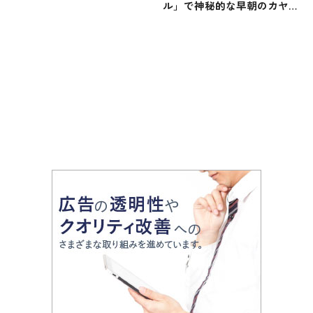
ル」で神秘的な早朝のカヤッ
ク体験を！3月20日から「朝
凪マングローブカヤック」開
催