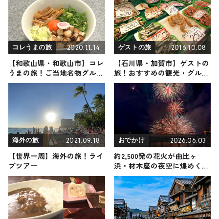
2020.11.14
2016.10.08
コレうまの旅
ゲストの旅
【和歌山県・和歌山市】コレ
【石川県・加賀市】ゲストの
うまの旅！ご当地名物グルメ
旅！おすすめの観光・グルメ
をお届け
をご紹介
2021.09.18
2026.06.03
海外の旅
おでかけ
【世界一周】海外の旅！ライ
約2,500発の花火が由比ヶ
ブツアー
浜・材木座の夜空に煌めく！
『第78回鎌倉花火大会』が
7/10開催、海面に扇状に広が
る名物「水中花火」も登場｜
神奈川県鎌倉市