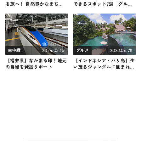
る旅へ！ 自然豊かなまち
できるスポット7選｜グルメ
で”おいしい”＆”楽しい”を満
から観光地までご紹介！
喫！
2024.03.16
2023.06.28
生中継
グルメ
【福井県】なかまる印！地元
【インドネシア・バリ島】生
の自慢を発掘リポート
い茂るジャングルに囲まれた
王国の街〜映えスポット・寺
院・リゾートなどご紹介〜