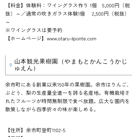
【料金】体験料：ワイングラス作り 1個 5,000円（税
抜）～／通常の吹きガラス体験1個 2,500円（税抜）
～
※ワイングラスは要予約
【ホームページ】www.otaru-ilponte.com
山本観光果樹園（やまもとかんこうかじ
ゅえん）
余市町にある創業以来150年の果樹園。余市はりんご、
ぶどう、梨の生産量全道一を誇る名産地。有機栽培さ
れたフルーツが時間無制限で食べ放題。広大な園内を
散策しながら四季折々の味が楽しめる。
【住所】余市町登町1102-5