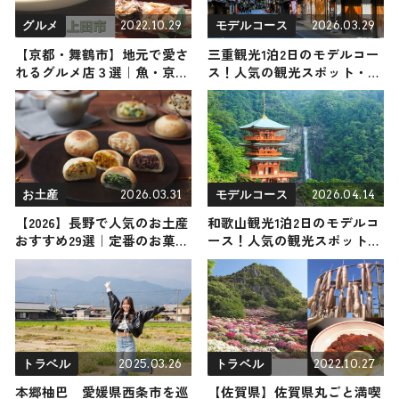
2022.10.29
2026.03.29
グルメ
モデルコース
【京都・舞鶴市】地元で愛さ
三重観光1泊2日のモデルコー
れるグルメ店３選｜魚・京野
ス！人気の観光スポット・名
菜・こだわりカレーが勢揃
所を満喫できる王道の旅程を
い！
紹介
2026.03.31
2026.04.14
お土産
モデルコース
【2026】長野で人気のお土産
和歌山観光1泊2日のモデルコ
おすすめ29選｜定番のお菓子
ース！人気の観光スポット・
からかわいい・日持ちするお
名所を満喫できる王道の旅程
土産・女性向けまで幅広く紹
を紹介
介
2025.03.26
2022.10.27
トラベル
トラベル
本郷柚巴 愛媛県西条市を巡
【佐賀県】佐賀県丸ごと満喫