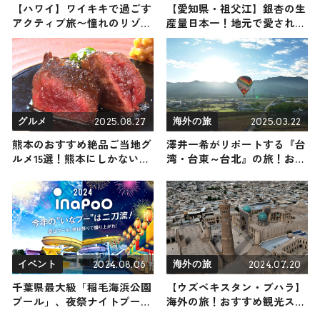
【ハワイ】ワイキキで過ごす
【愛知県・祖父江】銀杏の生
アクティブ旅〜憧れのリゾー
産量日本一！地元で愛される
トホテル・話題のSUPやメガ
おすすめスポットをご紹介
盛りステーキをご紹介！〜
2025.08.27
2025.03.22
グルメ
海外の旅
熊本のおすすめ絶品ご当地グ
澤井一希がリポートする『台
ルメ15選！熊本にしかない名
湾・台東～台北』の旅！おす
物から人気の名店14選も紹介
すめ観光スポットやグルメを
紹介 2025年3月22日放送
2024.08.06
2024.07.20
イベント
海外の旅
千葉県最大級「稲毛海浜公園
【ウズベキスタン・ブハラ】
プール」、夜祭ナイトプール
海外の旅！おすすめ観光スポ
8月13日より開催 屋台・和太
ットやグルメをリポート