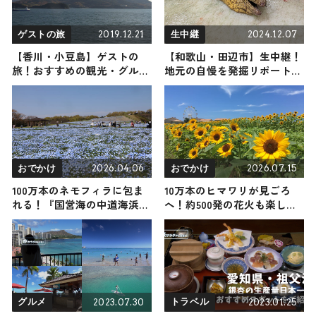
2019.12.21
2024.12.07
ゲストの旅
生中継
【香川・小豆島】ゲストの
【和歌山・田辺市】生中継！
旅！おすすめの観光・グルメ
地元の自慢を発掘リポート
をご紹介
2024年12月7日放送
2026.04.06
2026.07.15
おでかけ
おでかけ
100万本のネモフィラに包ま
10万本のヒマワリが見ごろ
れる！『国営海の中道海浜公
へ！約500発の花火も楽しめ
園』の青い絶景が見ごろ / 福
る横須賀「ソレイユの丘」の
岡
夏限定イベント、7/17から開
催｜神奈川県
2023.07.30
2023.01.25
グルメ
トラベル