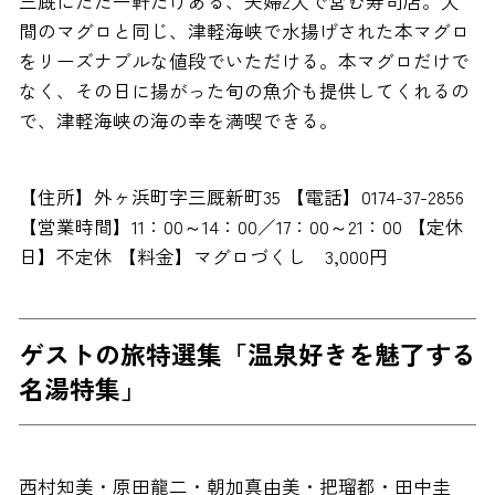
三厩にただ一軒だけある、夫婦2人で営む寿司店。大
間のマグロと同じ、津軽海峡で水揚げされた本マグロ
をリーズナブルな値段でいただける。本マグロだけで
なく、その日に揚がった旬の魚介も提供してくれるの
で、津軽海峡の海の幸を満喫できる。
【住所】外ヶ浜町字三厩新町35 【電話】0174-37-2856
【営業時間】11：00～14：00／17：00～21：00 【定休
日】不定休 【料金】マグロづくし 3,000円
ゲストの旅特選集「温泉好きを魅了する
名湯特集」
西村知美・原田龍二・朝加真由美・把瑠都・田中圭