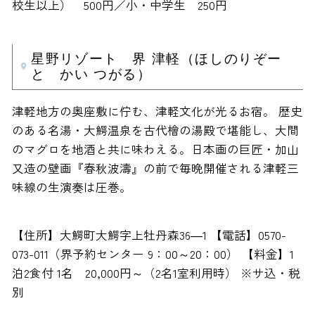
校生以上） 500円／小・中学生 250円
星野リゾート 界 津軽（ほしのりぞー
と かい つがる）
津軽地方の奥座敷に佇む、津軽文化が光るお宿。 歴史
のある名湯・大鰐温泉を古代檜の湯殿で堪能し、大間
のマグロを地酒と共に味わえる。日本画の巨匠・加山
又造の壁画『春秋波濤』の前で毎晩開催される津軽三
味線の生演奏は圧巻。
【住所】大鰐町大鰐字上牡丹森36―1 【電話】0570-
073-011（界予約センター 9：00～20：00） 【料金】1
泊2食付 1名 20,000円～（2名1室利用時） ※サ込・税
別