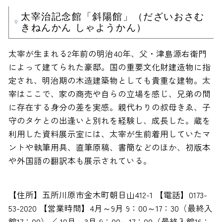
太宰治記念館「斜陽館」（だざいおさむ
きねんかん しゃようかん）
太宰が生まれる2年前の明治40年、父・津島源右衛門
によって建てられた豪邸。国の重要文化財建造物に指
定され、明治期の木造建築物としても貴重な建物。太
宰はここで、家の商売や自らの立場を感じ、兄弟の間
に存在する身分の差を実感。親代わりの叔母きゑ、子
守のタケとの出逢いと別れを経験し、成長した。蔵を
利用した資料展示室には、太宰が生前着用していたマ
ントや執筆用具、直筆原稿、書簡などのほか、初版本
や外国語の翻訳本も展示されている。
【住所】五所川原市金木町朝日山412-1 【電話】0173-
53-2020 【営業時間】4月～9月 9：00～17：30（最終入
館17：00）／ 10月～3月 9：00～17：00（最終入館16：