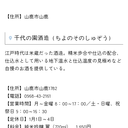
【住所】山鹿市山鹿
千代の園酒造（ちよのそのしゅぞう）
江戸時代は米蔵だった酒造。精米歩合や仕込の配合、
仕込水として用いる地下温水と仕込温度の見極めなど
自慢のお酒を提供している。
【住所】山鹿市山鹿1782
【電話】0968-43-2161
【営業時間】月～金曜 8：00～17：00／土・日曜、祝
祭日 9：00～16：30
【定休日】1月1日～4日
【料金】純米吟醸 翼（720ml） 1,650円