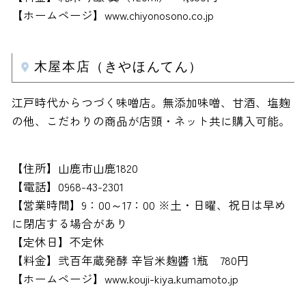
【ホームページ】www.chiyonosono.co.jp
木屋本店（きやほんてん）
江戸時代からつづく味噌店。無添加味噌、甘酒、塩麹
の他、こだわりの商品が店頭・ネット共に購入可能。
【住所】山鹿市山鹿1820
【電話】0968-43-2301
【営業時間】9：00～17：00 ※土・日曜、祝日は早め
に閉店する場合があり
【定休日】不定休
【料金】弐百年蔵発酵 辛旨米麹醬 1瓶 780円
【ホームページ】www.kouji-kiya.kumamoto.jp