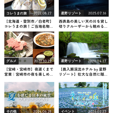
2022.08.27
2025.07.16
コレうまの旅
星野リゾート
【北海道・登別市／白老町】
西表島の美しい天の川を貸し
コレうまの旅！ご当地名物グ
切りクルーザーから眺める、
ルメをお届け
西表島ホテル by 星野リゾー
トの「ティンガーラディナー
クルーズ」
2022.10.29
2026.04.27
グルメ
星野リゾート
【宮崎・宮崎市】夜遅くまで
【奥入瀬渓流ホテル by 星野
営業｜宮崎市の夜を楽しめる
リゾート】壮大な自然に隠れ
お店3選
た約20万年のディープ・スト
ーリーを紐解く「十和田奥入
瀬タイムトラベルアドベンチ
ャー」が新登場 / 青森県十和
田市
2024.06.28
2026.02.27
その他
イベント