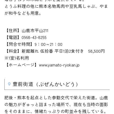
とうふ料理の他に熊本名物馬肉や豆乳馬しゃぶ、やま
が和牛なども用意。
【住所】山鹿市平山211
【電話】0968-43-8255
【問合せ時間】9：00～21：00
【料金】新館離れ 伍拾番 平日1泊2食付き 58,500円
※1室1名利用
【ホームページ】www.yamato-ryokan.jp
豊前街道（ぶぜんかいどう）
肥後・熊本を起点とした参勤交代で栄えた街道。山鹿
の魅力がぎゅっと詰まった場所で、現在も当時の面影
をそのままに、情緒たっぷりの町並みを残している。