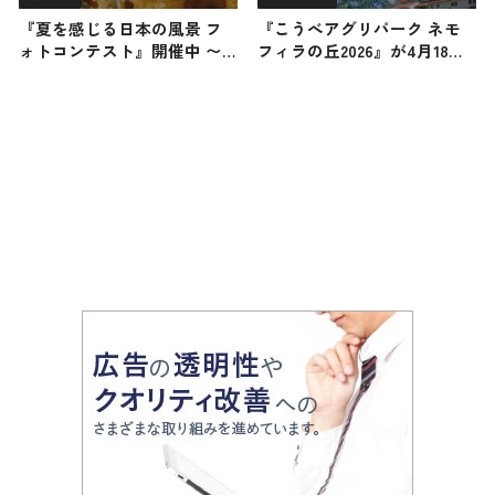
『夏を感じる日本の風景 フ
『こうべアグリパーク ネモ
ォトコンテスト』開催中 〜
フィラの丘2026』が4月18日
Instagram特別企画〜
から開催！ 約100万輪のネモ
フィラと空が織りなす青色の
世界をお見逃しなく / 兵庫県
神戸市