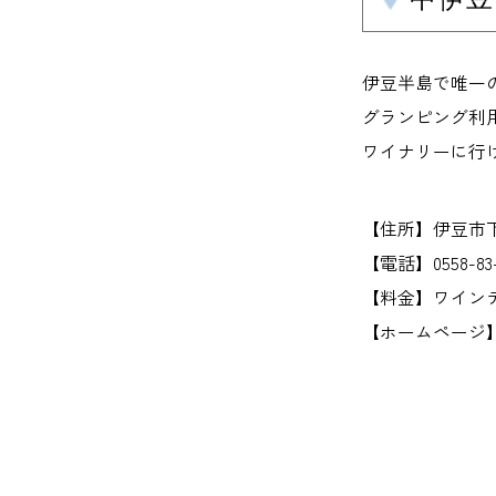
伊豆半島で唯一
グランピング利
ワイナリーに行け
【住所】伊豆市下白
【電話】0558-83-
【料金】ワインテイ
【ホームページ】east