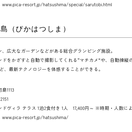
ca-resort.jp/hatsushima/special/sarutobi.html
A初島（ぴかはつしま）
ン、広大なガーデンなどがある総合グランピング施設。
ンドをかざすと自動で撮影してくれる“マチカメ”や、自動操縦
など、最新テクノロジーを体感することができる。
1113
2151
ヴィラ テラス 1泊2食付き 1人 17,400円～ ※時期・人数
ica-resort.jp/hatsushima/