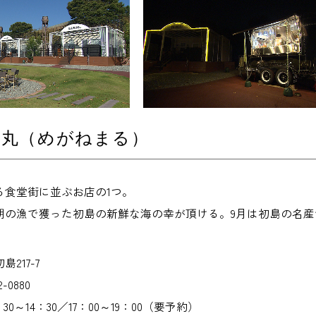
ね丸（めがねまる）
る食堂街に並ぶお店の1つ。
朝の漁で獲った初島の新鮮な海の幸が頂ける。9月は初島の名産
217-7
-0880
0～14：30／17：00～19：00（要予約）