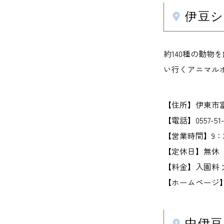
伊豆
約140種の動物
い行くアニマル
【住所】伊東市富戸1
【電話】0557-51-1
【営業時間】9：
【定休日】無休
【料金】入園料 大
【ホームページ】izu
中伊豆