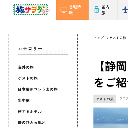
番組情
国内
報
旅
トップ
ゲストの旅
カテゴリー
【静岡
海外の旅
をご紹介
ゲストの旅
日本縦断コレうまの旅
202
ゲストの旅
生中継
旅するホテル
俺のひとっ風呂