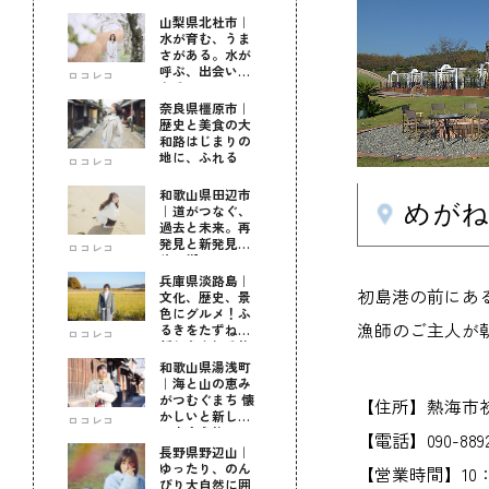
山梨県北杜市｜
水が育む、うま
さがある。水が
呼ぶ、出会いが
ロコレコ
ある。
奈良県橿原市｜
歴史と美食の大
和路はじまりの
地に、ふれる
ロコレコ
和歌山県田辺市
めが
｜道がつなぐ、
過去と未来。再
発見と新発見の
ロコレコ
待つ街へ
兵庫県淡路島｜
初島港の前にあ
文化、歴史、景
色にグルメ！ふ
漁師のご主人が
るきをたずねて
ロコレコ
新しきを知る旅
和歌山県湯浅町
｜海と山の恵み
がつむぐまち 懐
【住所】熱海市初島
かしいと新しい
ロコレコ
に出会う旅
【電話】090-8892
長野県野辺山｜
ゆったり、のん
【営業時間】10：3
びり大自然に囲