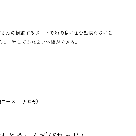
イドさんの操縦するボートで池の島に住む動物たちに会
島に上陸してふれあい体験ができる。
コース 1,500円）
いずいーすとうぃんずびれっじ）