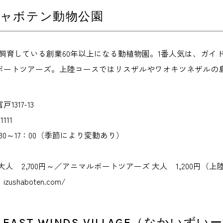
シャボテン動物公園
を飼育している創業60年以上になる動植物園。1番人気は、ガ
ボートツアーズ。上陸コースではリスザルやワオキツネザルの
317-13
111
30～17：00（季節により変動あり）
人 2,700円～／アニマルボートツアーズ 大人 1,200円（上陸
shaboten.com/
 EAST WINDS VILLAGE（なか