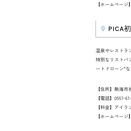
【ホームページ】www.pi
PIC
温泉やレストラ
特別なリストバ
ートドローン”
【住所】熱海市初島
【電話】0557-67-
【料金】アイランド
【ホームページ】www.p