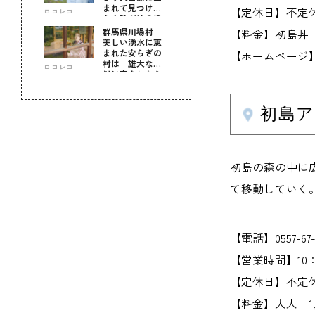
まれて見つけ
【定休日】不定
ロコレコ
た！私だけの優
しい自分時間
群馬県川場村｜
【料金】初島丼 1
美しい湧水に恵
まれた安らぎの
【ホームページ】www
村は 雄大な自
ロコレコ
然に育まれた心
のふるさと
初島ア
初島の森の中に
て移動していく
【電話】0557-67-
【営業時間】1
【定休日】不定
【料金】大人 1,