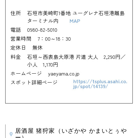
住所
石垣市美崎町1番地 ユーグレナ石垣港離島
ターミナル内
MAP
電話
0980-82-5010
営業時間
7：00～18：30
定休日
無休
料金
石垣～西表島大原港 片道 大人 2,290円／
小人 1,170円
ホームページ
yaeyama.co.jp
https://tsplus.asahi.co.
スポット詳細ページ
jp/spot/t4139/
居酒屋 猪狩家（いざかや かまいとぅや
ー）