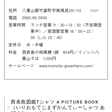
住所
八重山郡竹富町字南風見201-112
MAP
電話
0980-85-5890
営業時間
ランチ営業 11：30～13：30（不定期営
業中）／居酒屋営業 18：00～22：
00（L.O. 20：45）
定休日
水・木曜
料金
西表島の純黒糖 1袋 864円／イノシシ八
重山そば 1,100円
ホームページ
www.iriomote-greenfarm.com/
西表島図鑑Tシャツ A PICTURE BOOK
（いりおもてじまずかんてぃーしゃつ あ