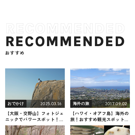
RECOMMENDED
おすすめ
2025.03.16
2017.09.02
おでかけ
海外の旅
【大阪・交野山】フォトジェ
【ハワイ・オアフ島】海外の
ニックでパワースポット！迫
旅！おすすめ観光スポットや
力満点の巨岩がシンボルの低
グルメをリポート
山に戸田れいさんが登頂（登