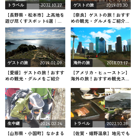
2022.10.27
2019.03.30
トラベル
ゲストの旅
【長野県・松本市】上高地を
【奈良】ゲストの旅！おすす
遊び尽くすスポット6選｜ア
めの観光・グルメをご紹介
クティビティから絶品グルメ
2019年3月30日放送
までご紹介
2019.02.09
2018.03.17
ゲストの旅
海外の旅
【愛媛】ゲストの旅！おすす
【アメリカ・ヒューストン】
めの観光・グルメをご紹介
海外の旅！おすすめ観光スポ
ットやグルメをリポート
2024.02.24
2022.10.28
生中継
トラベル
【山形県・小国町】なかまる
【佐賀・嬉野温泉】地元でも