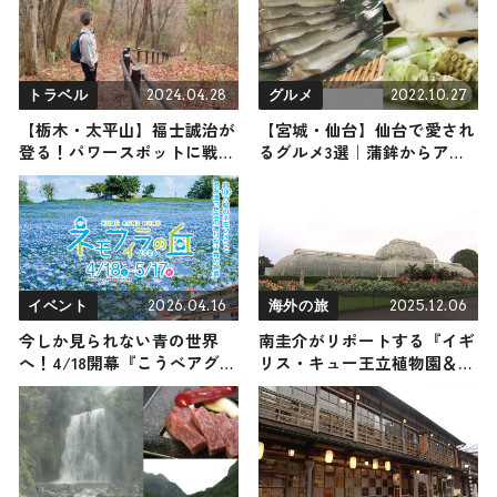
山で頂きメシ！コラボ企画）
2024.04.28
2022.10.27
トラベル
グルメ
【栃木・太平山】福士誠治が
【宮城・仙台】仙台で愛され
登る！パワースポットに戦国
るグルメ3選｜蒲鉾からアユ
時代の伝説、心臓破りの急階
までご紹介
段など見どころ満載の低山
（登山で頂きメシ！コラボ企
画）
2026.04.16
2025.12.06
イベント
海外の旅
今しか見られない青の世界
南圭介がリポートする『イギ
へ！4/18開幕『こうべアグリ
リス・キュー王立植物園＆バ
パーク ネモフィラの丘
ース』の旅！おすすめ観光ス
2026』で約100万輪のネモフ
ポットやグルメを紹介 2025
ィラが神戸の丘を染め上げ
年12月6日放送
る、初のナイターも必見