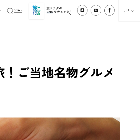
旅サラダの
JP
SNS
をチェック！
旅！ご当地名物グルメ