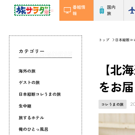
番組情
国内
報
旅
トップ
日本縦断コ
カテゴリー
【北海
海外の旅
をお届
ゲストの旅
日本縦断コレうまの旅
2
コレうまの旅
生中継
旅するホテル
俺のひとっ風呂