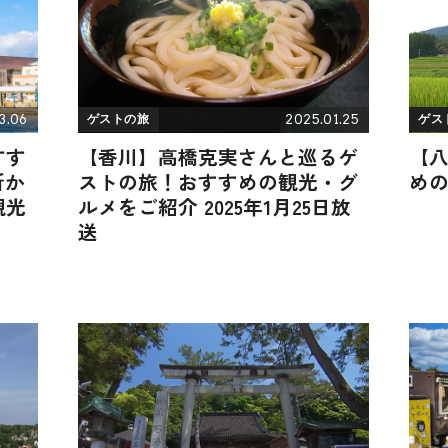
3.06
2025.01.25
ゲストの旅
ゲス
すす
【香川】高橋克実さんと巡るゲ
【
所か
ストの旅！おすすめの観光・グ
め
観光
ルメをご紹介 2025年1月25日放
送