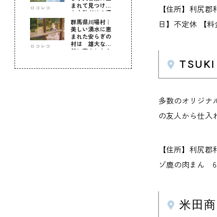
まれて見つけ
【住所】利尻郡利尻
ロコレコ
た！私だけの優
しい自分時間
群馬県川場村｜
日】不定休 【料
美しい湧水に恵
まれた安らぎの
村は 雄大な自
ロコレコ
然に育まれた心
のふるさと
TSUK
多数のオリジナ
の友人から仕入
【住所】利尻郡利尻
ゾ鹿の肉まん 6
米田