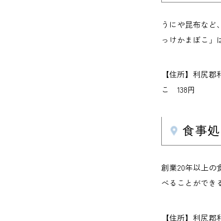
うにや昆布など
っけかまぼこ」
【住所】利尻郡利尻
こ 138円
食事処
創業20年以上
べることができ
【住所】利尻郡利尻町