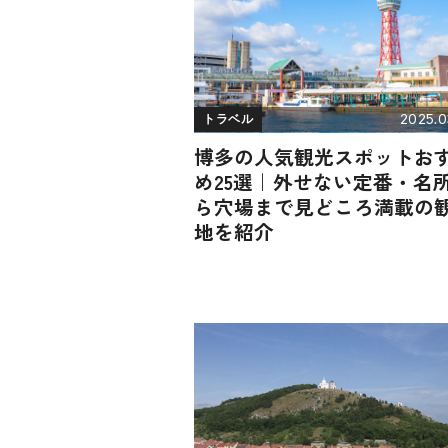
2025.0
トラベル
博多の人気観光スポットお
め25選｜外せない定番・名
ら穴場まで見どころ満載の
地を紹介