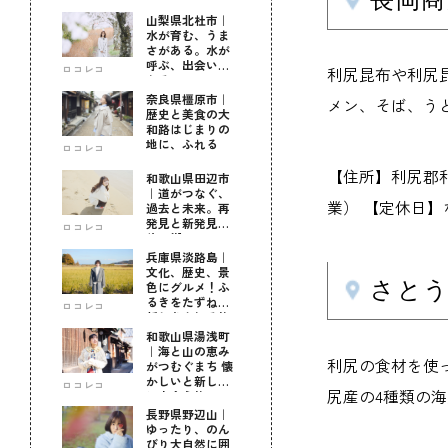
山梨県北杜市｜
水が育む、うま
さがある。水が
呼ぶ、出会いが
ロコレコ
利尻昆布や利尻
ある。
奈良県橿原市｜
メン、そば、う
歴史と美食の大
和路はじまりの
地に、ふれる
ロコレコ
【住所】利尻郡利尻
和歌山県田辺市
｜道がつなぐ、
業） 【定休日】
過去と未来。再
発見と新発見の
ロコレコ
待つ街へ
兵庫県淡路島｜
文化、歴史、景
さと
色にグルメ！ふ
るきをたずねて
ロコレコ
新しきを知る旅
和歌山県湯浅町
｜海と山の恵み
利尻の食材を使
がつむぐまち 懐
かしいと新しい
ロコレコ
尻産の4種類の
に出会う旅
長野県野辺山｜
ゆったり、のん
びり大自然に囲