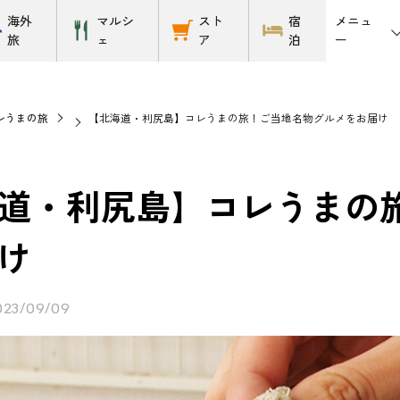
メニュ
海外
マルシ
スト
宿
ー
旅
ェ
ア
泊
レうまの旅
【北海道・利尻島】コレうまの旅！ご当地名物グルメをお届け
道・利尻島】コレうまの
け
023/09/09