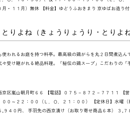
０月・１１月）無休 【料金】ゆどうふおきまり 京ゆばお造り付
 とりよね（きょうりょうり・とりよ
も使われるお庭を持つ料亭。最高級の鶏がらを丸２日間煮込ん
代々受け継がれる絶品料理。「秘伝の鶏スープ」こだわりの「
西京区嵐山朝月町６６ 【電話】０７５－８７２－７７１１ 【
００～２２：００（Ｌ．Ｏ．２１：００） 【定休日】水曜（祝日
,９４０円、 手羽先の西京漬け（お取り寄せ商品６本） ３,