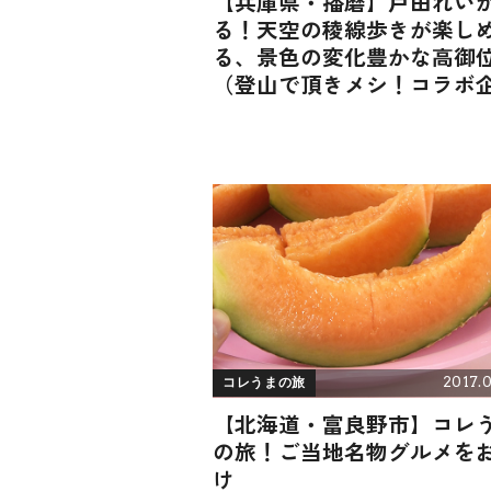
【兵庫県・播磨】戸田れい
る！天空の稜線歩きが楽し
る、景色の変化豊かな高御
（登山で頂きメシ！コラボ
画）
2017.0
コレうまの旅
【北海道・富良野市】コレ
の旅！ご当地名物グルメを
け