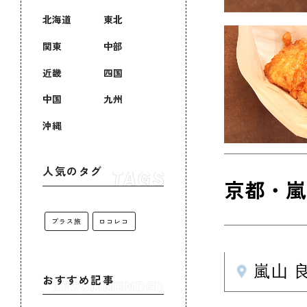
北海道
東北
関東
中部
近畿
四国
中国
九州
沖縄
人気のタグ
京都・嵐
プラス旅
ロコレコ
嵐山 
おすすめ記事