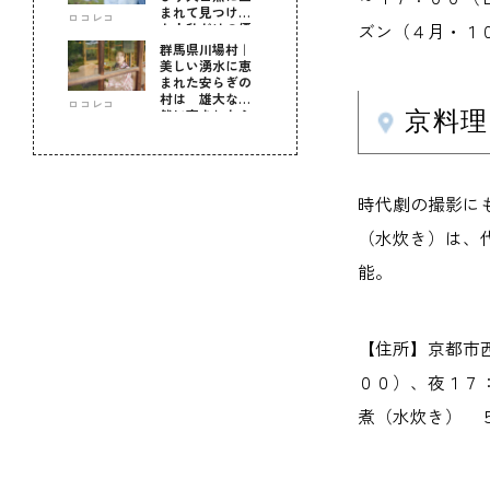
まれて見つけ
ロコレコ
ズン（４月・１
た！私だけの優
しい自分時間
群馬県川場村｜
美しい湧水に恵
まれた安らぎの
村は 雄大な自
ロコレコ
然に育まれた心
京料理
のふるさと
時代劇の撮影に
（水炊き）は、
能。
【住所】京都市
００）、夜１７：
煮（水炊き） ５