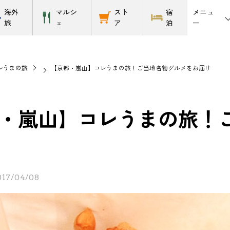
メニュ
海外
マルシ
スト
宿
ー
旅
ェ
ア
泊
レうまの旅
【京都・嵐山】コレうまの旅！ご当地名物グルメをお届け
・嵐山】コレうまの旅！
017/04/08