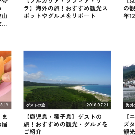
が登
【ブルガリア・ソフィア・リ
【
め
ラ】海外の旅！おすすめ観光ス
の観
位山
ポットやグルメをリポート
年1
企
8.19
2018.07.21
ゲストの旅
海外
うま
【鹿児島・種子島】ゲストの
【
お届
旅！おすすめの観光・グルメを
ズ
ご紹介
観