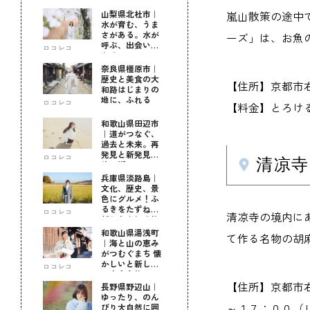
山梨県北杜市｜
嵐山散策の途中
水が育む、うま
さがある。水が
ーズ」は、お魚
呼ぶ、出会いが
ロコレコ
ある。
奈良県橿原市｜
歴史と美食の大
【住所】京都市
和路はじまりの
地に、ふれる
ロコレコ
【料金】とろけ
和歌山県田辺市
｜道がつなぐ、
過去と未来。再
発見と新発見の
ロコレコ
清凉寺
待つ街へ
兵庫県淡路島｜
文化、歴史、景
色にグルメ！ふ
るきをたずねて
ロコレコ
清凉寺の境内に
新しきを知る旅
和歌山県湯浅町
て作る名物の胡
｜海と山の恵み
がつむぐまち 懐
かしいと新しい
ロコレコ
に出会う旅
【住所】京都市
長野県野辺山｜
ゆったり、のん
～１７：００（
びり大自然に囲