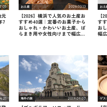
7.05
2026.03.13
お土産
お土
地元
【2026】横浜で人気のお土産お
【2
年7
すすめ40選｜定番のお菓子から
すす
おしゃれ・かわいいお土産、ば
お
らまき用や女性向けまで幅広く
幅
紹介
4.21
2019.09.07
海外の旅
ゲス