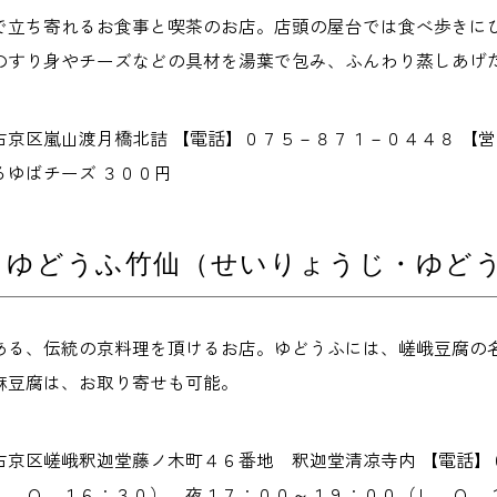
で立ち寄れるお食事と喫茶のお店。店頭の屋台では食べ歩きに
のすり身やチーズなどの具材を湯葉で包み、ふんわり蒸しあげ
右京区嵐山渡月橋北詰 【電話】０７５－８７１－０４４８ 【
るゆばチーズ ３００円
 ゆどうふ竹仙（せいりょうじ・ゆど
ある、伝統の京料理を頂けるお店。ゆどうふには、嵯峨豆腐の
麻豆腐は、お取り寄せも可能。
右京区嵯峨釈迦堂藤ノ木町４６番地 釈迦堂清凉寺内 【電話】
Ｌ．Ｏ．１６：３０）、夜１７：００～１９：００（Ｌ．Ｏ．１