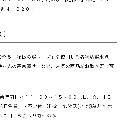
き ４，３２０円
ね）
で作る「秘伝の鶏スープ」を使用した名物活鶏水煮
手羽先の西京漬け」など、人気の商品がお取り寄せ可
営業時間】昼１１：００～１５：００（Ｌ．Ｏ．１５：
営業）・不定休 【料金】名物活(いけ)鶏(どり)水
７８０円 ※お取り寄せのみ