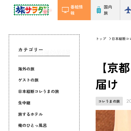
番組情
国内
報
旅
トップ
日本縦断コ
カテゴリー
【京都
海外の旅
届け
ゲストの旅
日本縦断コレうまの旅
2
コレうまの旅
生中継
旅するホテル
俺のひとっ風呂