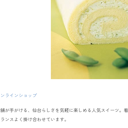
宮城伝統こけし白石温麺 ＜きちみ製麺＞
牛タンシチュー ＜牛タン炭焼 利休＞
牛タン仙台ラー油 ＜陣中＞
鉄板焼きしそ巻 ＜東北いちば＞
クマの手シューラスク ＜ムッシュ マスノ アルパジョン＞
用に最適！仙台のおすすめ人気お土産
オンラインショップ
萩の月 ＜菓匠三全＞
くるみゆべし ＜甘仙堂＞
老舗が手がける、仙台らしさを気軽に楽しめる人気スイーツ。看
バランスよく掛け合わせています。
支倉焼 ＜ふじや千舟＞