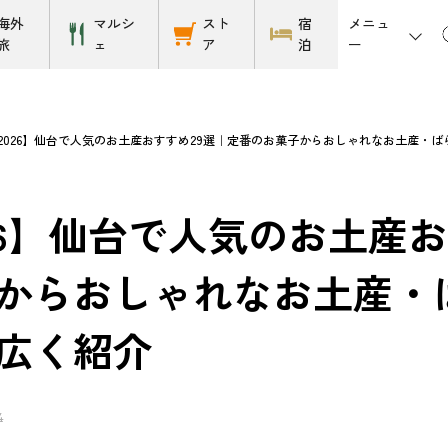
メニュ
海外
マルシ
スト
宿
ー
旅
ェ
ア
泊
2026】仙台で人気のお土産おすすめ29選｜定番のお菓子からおしゃれなお土産・
26】仙台で人気のお土産
からおしゃれなお土産・
広く紹介
4