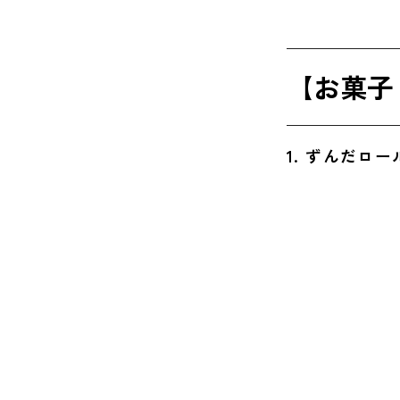
6. ど
【お菓子
【お菓子
7. 厚
8. 極
1. ずんだロ
9. 仙
【雑貨】
10. 
11. 
12. 
日持ちし