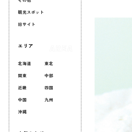
その他
観光スポット
旧サイト
エリア
北海道
東北
関東
中部
近畿
四国
中国
九州
沖縄