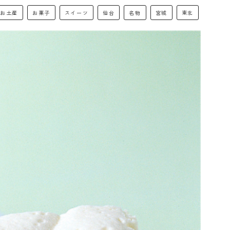
お土産
お菓子
スイーツ
仙台
名物
宮城
東北