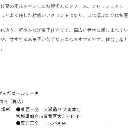
、枝豆の風味を生かした特製ずんだクリーム。フレッシュクリ
喜久福 ＜喜久水庵＞
。ほどよく残した粒感がアクセントになり、口に運ぶたびに枝
白松がモナカ ＜白松がモナカ本舗＞
と味違う、軽やかな洋菓子仕立てで、幅広い世代に親しまれて
ぶ・女子ウケ抜群の仙台のお土産
方や、甘すぎるお菓子が苦手な方にもおすすめです。仙台土産
す。
仙台いちごサンド ＜タルトタタン＞
くじらもなか ＜くじらもなか本舗＞
定】仙台でしか買えないお土産
仙臺バターミルクケーキ ＜柏屋＞
ずんだロールケーキ
520円（税込）
水玉の陣 ＜ミティーク＞
る場所
●菓匠三全 広瀬通り 大町本店
宮城県仙台市青葉区大町2-14-18
仙台のいちご焼きショコラ＜コロンバン＞
●菓匠三全 エスパル店