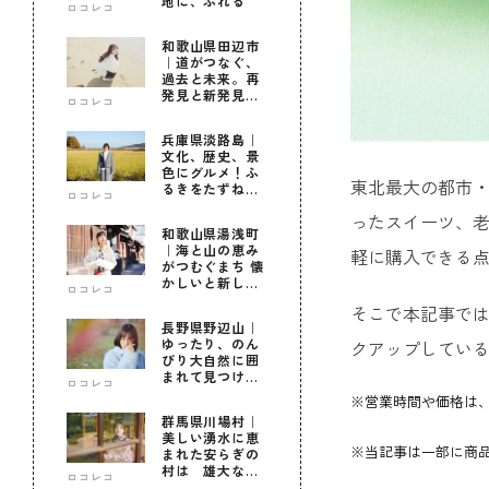
地に、ふれる
ロコレコ
和歌山県田辺市
｜道がつなぐ、
過去と未来。再
発見と新発見の
ロコレコ
待つ街へ
兵庫県淡路島｜
文化、歴史、景
色にグルメ！ふ
東北最大の都市・
るきをたずねて
ロコレコ
新しきを知る旅
ったスイーツ、
和歌山県湯浅町
｜海と山の恵み
軽に購入できる
がつむぐまち 懐
かしいと新しい
ロコレコ
に出会う旅
そこで本記事では
長野県野辺山｜
ゆったり、のん
クアップしてい
びり大自然に囲
まれて見つけ
ロコレコ
た！私だけの優
※営業時間や価格は
しい自分時間
群馬県川場村｜
美しい湧水に恵
※当記事は一部に商品
まれた安らぎの
村は 雄大な自
ロコレコ
然に育まれた心