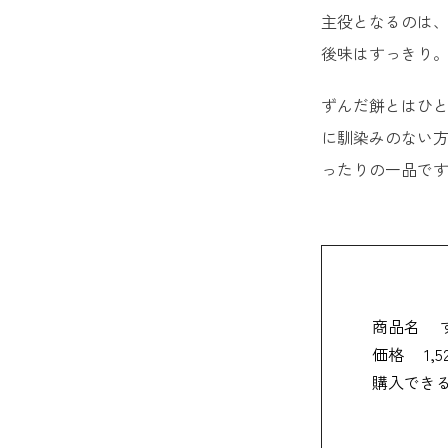
主役となるのは
21. 
後味はすっきり
22. 
ずんだ餅とはひ
女性が喜
に馴染みのない
ったりの一品で
23. 
24. 
【仙台限
25. 
商品名
価格
1,
26. 
購入でき
27. 