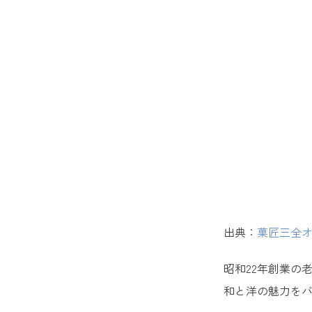
13. 
14. 
15. 
16. 
17. 
ばらまき
出典：
菓匠三全
18. 
19. 
昭和22年創業の
和と洋の魅力を
20. 