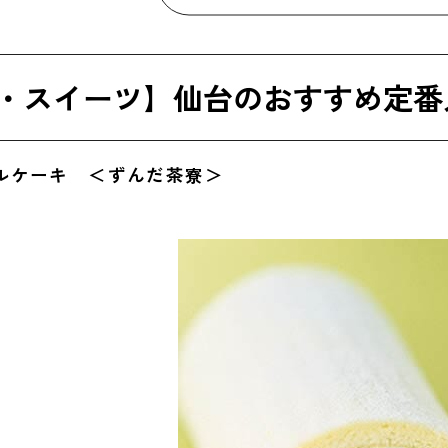
らぼこ ＜松島蒲鉾本舗＞
・スイーツ以外】仙台のおすすめ定番人気お土産
・スイーツ】仙台のおすすめ定番
切り芯たん 塩仕込み ＜伊達の牛タン本舗＞
上笹かまぼこ ＜白謙蒲鉾店＞
ールケーキ ＜ずんだ茶寮＞
台長なす漬 ＜岡田＞
仙台のおすすめ定番人気お土産
こけしクリップ ＜佐々木印刷所＞
仙台弁こけしグッズ ＜仙台弁こけし＞
玉虫塗 ＜東北工芸製作所＞
やすい仙台のおすすめ人気お土産