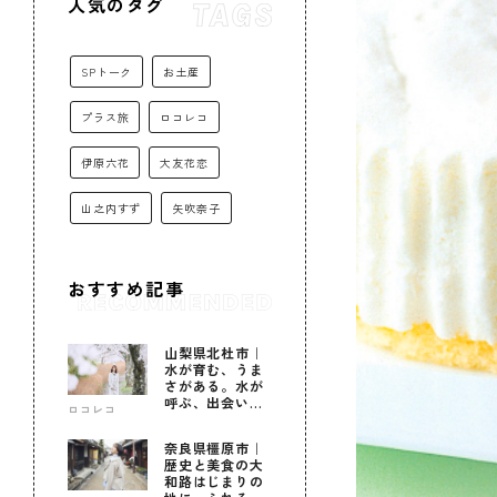
人気のタグ
SPトーク
お土産
プラス旅
ロコレコ
伊原六花
大友花恋
山之内すず
矢吹奈子
おすすめ記事
山梨県北杜市｜
水が育む、うま
さがある。水が
呼ぶ、出会いが
ロコレコ
ある。
奈良県橿原市｜
歴史と美食の大
和路はじまりの