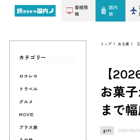
番組情
国内
報
旅
トップ
お土産
【
カテゴリー
【20
ロコレコ
お菓子
トラベル
グルメ
まで幅
MOVIE
プラス旅
2026/04/2
gift