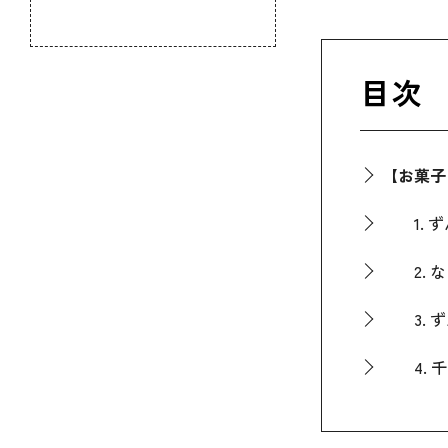
のふるさと
目次
【お菓子
1. ず
2. な
3. ず
4. 千
5. 仙