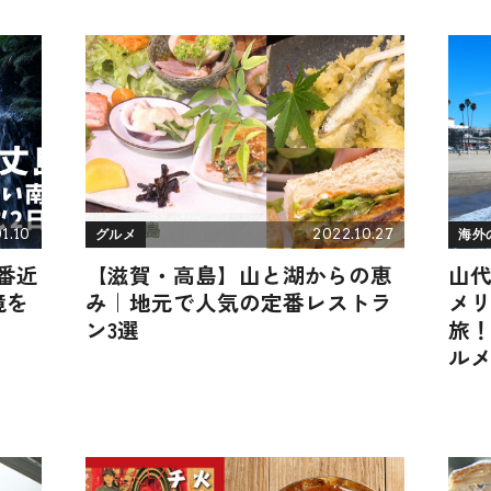
1.10
2022.10.27
グルメ
海外
番近
【滋賀・高島】山と湖からの恵
山
境を
み｜地元で人気の定番レストラ
メ
ン3選
旅
ルメ