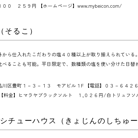
０ ２５９円 【ホームページ】www.mybeicon.com/
co（そるこ）
外から仕入れたこだわりの塩４０種以上が取り揃えられている
比べることも可能。平日限定で、数種類の塩を使い分けた日替
品川区豊町１－３－１３ モアビル１F 【電話】０３－６４２
【料金】ヒマラヤブラックソルト １,０２６円/白トリュフソルト ２
のシチューハウス（きょじんのしちゅ