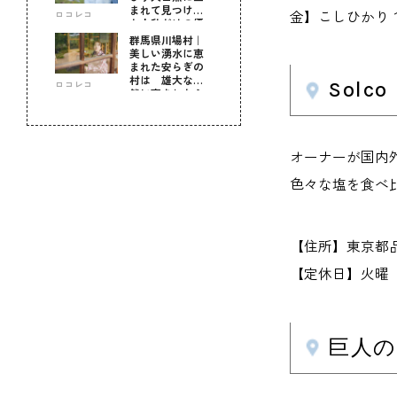
まれて見つけ
金】こしひかり１０
ロコレコ
た！私だけの優
しい自分時間
群馬県川場村｜
美しい湧水に恵
まれた安らぎの
村は 雄大な自
Sol
ロコレコ
然に育まれた心
のふるさと
オーナーが国内
色々な塩を食べ
【住所】東京都
【定休日】火曜 
巨人