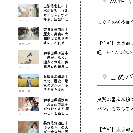
山梨県北杜市｜
水が育む、うま
さがある。水が
呼ぶ、出会いが
ロコレコ
まぐろの頭や血
ある。
奈良県橿原市｜
歴史と美食の大
和路はじまりの
【住所】東京都
地に、ふれる
ロコレコ
曜 ※GWは休
和歌山県田辺市
｜道がつなぐ、
過去と未来。再
発見と新発見の
ロコレコ
待つ街へ
こめ
兵庫県淡路島｜
文化、歴史、景
色にグルメ！ふ
るきをたずねて
ロコレコ
新しきを知る旅
良質の国産米粉
和歌山県湯浅町
｜海と山の恵み
パン。もちもち
がつむぐまち 懐
かしいと新しい
ロコレコ
に出会う旅
長野県野辺山｜
ゆったり、のん
【住所】東京都
びり大自然に囲