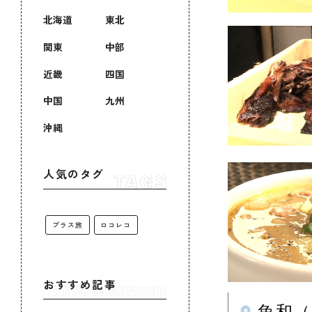
北海道
東北
関東
中部
近畿
四国
中国
九州
沖縄
人気のタグ
プラス旅
ロコレコ
おすすめ記事
魚和