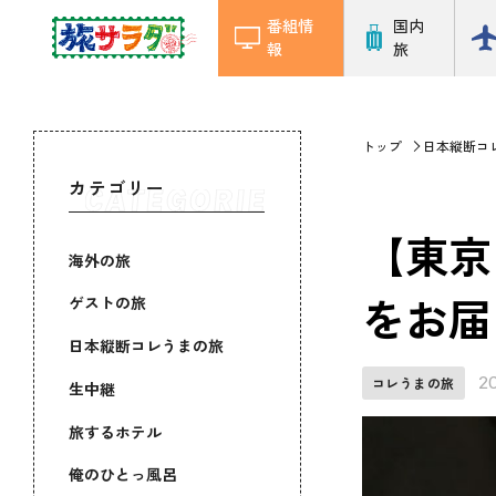
番組情
国内
報
旅
トップ
日本縦断コ
カテゴリー
【東京
海外の旅
をお届
ゲストの旅
日本縦断コレうまの旅
2
コレうまの旅
生中継
旅するホテル
俺のひとっ風呂