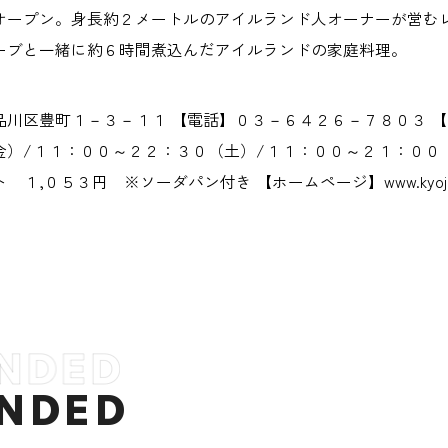
オープン。身長約２メートルのアイルランド人オーナーが営む
ーブと一緒に約６時間煮込んだアイルランドの家庭料理。
品川区豊町１－３－１１ 【電話】０３－６４２６－７８０３ 
金）/１１：００～２２：３０（土）/１１：００～２１：００（
,０５３円 ※ソーダパン付き 【ホームページ】www.kyojin-st
NDED