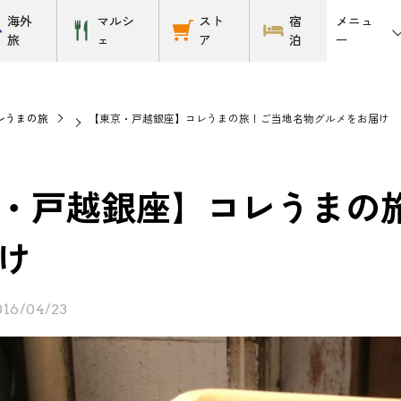
メニュ
海外
マルシ
スト
宿
ー
旅
ェ
ア
泊
レうまの旅
【東京・戸越銀座】コレうまの旅！ご当地名物グルメをお届け
・戸越銀座】コレうまの
け
016/04/23