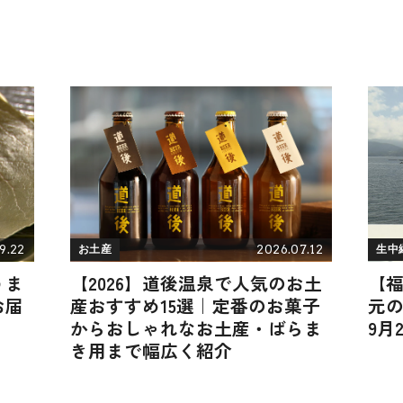
9.22
2026.07.12
お土産
生中
うま
【2026】道後温泉で人気のお土
【
お届
産おすすめ15選｜定番のお菓子
元の
からおしゃれなお土産・ばらま
9月
き用まで幅広く紹介