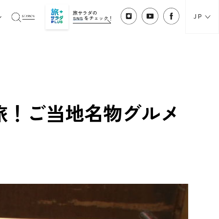
旅サラダの
JP
SNS
をチェック！
旅！ご当地名物グルメ