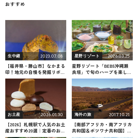
おすすめ
2023.07.08
2026.03.25
生中継
星野リゾート
【福井県・勝山市】なかまる
星野リゾート「BEB5沖縄瀬
印！地元の自慢を発掘リポー
良垣」で旬のハーブを楽しみ
ト
尽くす『うりずんハーバルス
テイ』が初開催！ 沖縄の春
「うりずん」に身も心も委ね
る旅を
2026.01.30
2017.10.21
お土産
海外の旅
【2026】札幌駅で人気のお土
【南部アフリカ・南アフリカ
産おすすめ20選｜定番のお菓
共和国＆ボツワナ共和国】海
子からおしゃれなお土産・ば
外の旅！おすすめ観光スポッ