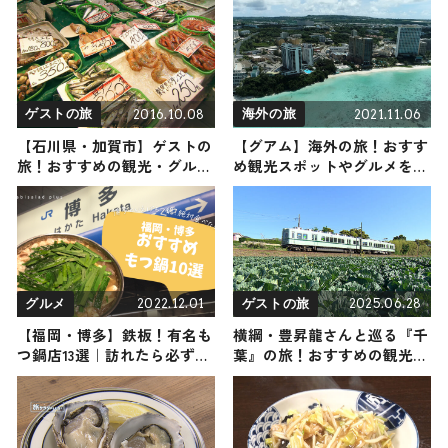
らまき用まで幅広く紹介
トやグルメをリポート
2016.10.08
2021.11.06
ゲストの旅
海外の旅
【石川県・加賀市】ゲストの
【グアム】海外の旅！おすす
旅！おすすめの観光・グルメ
め観光スポットやグルメをリ
をご紹介
ポート
2022.12.01
2025.06.28
グルメ
ゲストの旅
【福岡・博多】鉄板！有名も
横綱・豊昇龍さんと巡る『千
つ鍋店13選｜訪れたら必ず行
葉』の旅！おすすめの観光・
きたい名店をご紹介！
グルメをご紹介 2025年6月28
日放送