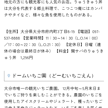
地元の方にも観光客にも人気のお店。りゅうきゅう丼
は大分を代表する郷土料理で、こつこつ庵にはカンパ
チやタイなど、様々な魚を使用したものがある。
【住所】大分県大分市府内町3丁目8-19 【電話】097-
537-8888 【営業時間】11：30～14：30（L.O.14：00）
／17：00～22：30（L.O.21：30） 【定休日】日曜（連
休の場合は最終日が休み） 【料金】関サバのりゅうき
ゅう丼 1,296円
ドームいちご園（どーむいちごえん）
大分市唯一の観光いちご農園。 12月中旬～5月末日ま
でいちご狩りを楽しむことができる。農園のいちごを
使用したアイスクリームやジェラート、穫ったいちご
で作る手作りジェラートなど、いちごを楽しみ尽くせ