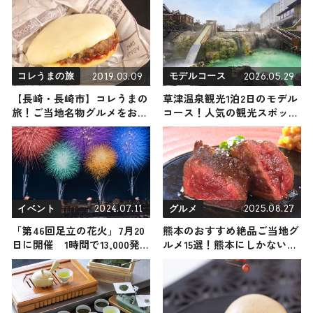
2019.03.09
2026.05.29
コレうまの旅
モデルコース
【長崎・長崎市】コレうまの
草津温泉観光1泊2日のモデル
旅！ご当地名物グルメをお届
コース！人気の観光スポッ
け
ト・名所を満喫できる王道の
旅程を紹介
2024.07.11
2025.08.27
イベント
グルメ
「第46回足立の花火」7月20
熊本のおすすめ絶品ご当地グ
日に開催 1時間で13,000発
ルメ15選！熊本にしかない名
打ち上げ
物から人気の名店14選も紹介