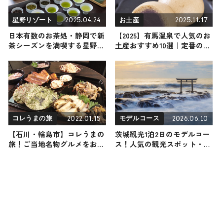
2025.04.24
2025.11.17
星野リゾート
お土産
日本有数のお茶処・静岡で新
【2025】有馬温泉で人気のお
茶シーズンを満喫する星野リ
土産おすすめ10選｜定番のお
ゾート「界 遠州」の「静岡
菓子からおしゃれなお土産・
みるめ茶滞在」
ばらまき用まで幅広く紹介
2022.01.15
2026.06.10
コレうまの旅
モデルコース
【石川・輪島市】コレうまの
茨城観光1泊2日のモデルコー
旅！ご当地名物グルメをお届
ス！人気の観光スポット・名
け
所を満喫できる王道の旅程を
紹介