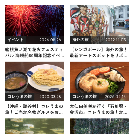
2024.08.26
2022.11.05
イベント
海外の旅
箱根芦ノ湖で花火フェスティ
【シンガポール】海外の旅！
バル 海賊船60周年記念イベ
最新アートスポットをリポー
ント9月28日に開催
ト
2020.03.28
2026.02.14
コレうまの旅
コレうまの旅
【沖縄・読谷村】コレうまの
大仁田美咲が行く『石川県・
旅！ご当地名物グルメをお届
金沢市』コレうまの旅！地元
け
の人おすすめのご当地名物グ
ルメ4選 2026年2月14日放送