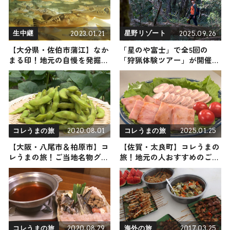
2023.01.21
2025.09.26
生中継
星野リゾート
【大分県・佐伯市蒲江】なか
「星のや富士」で全5回の
まる印！地元の自慢を発掘リ
「狩猟体験ツアー」が開催！
ポート
ジビエディナーや伝統工芸品
の制作体験も
2020.08.01
2025.01.25
コレうまの旅
コレうまの旅
【大阪・八尾市＆柏原市】コ
【佐賀・太良町】コレうまの
レうまの旅！ご当地名物グル
旅！地元の人おすすめのご当
メをお届け
地名物グルメ4選 2025年1月25
日放送
2020.08.29
2017.03.25
コレうまの旅
海外の旅