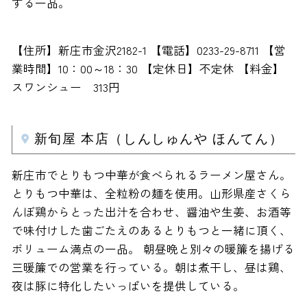
する一品。
【住所】新庄市金沢2182-1 【電話】0233-29-8711 【営
業時間】10：00～18：30 【定休日】不定休 【料金】
スワンシュー 313円
新旬屋 本店（しんしゅんや ほんてん）
新庄市でとりもつ中華が食べられるラーメン屋さん。
とりもつ中華は、全粒粉の麺を使用。山形県産さくら
んぼ鶏からとった出汁を合わせ、醤油や生姜、お酒等
で味付けした歯ごたえのあるとりもつと一緒に頂く、
ボリューム満点の一品。 朝昼晩と別々の暖簾を揚げる
三暖簾での営業を行っている。朝は煮干し、昼は鶏、
夜は豚に特化したいっぱいを提供している。