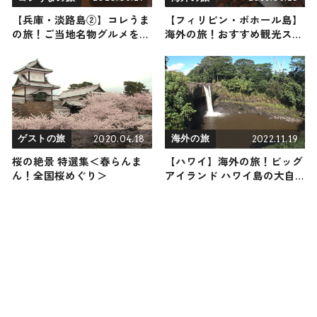
【兵庫・淡路島②】コレうま
【フィリピン・ボホール島】
の旅！ご当地名物グルメをお
海外の旅！おすすめ観光スポ
届け
ットやグルメをリポート
2020.04.18
2022.11.19
ゲストの旅
海外の旅
桜の絶景 特選集＜春らんま
【ハワイ】海外の旅！ビッグ
ん！全国桜めぐり＞
アイランド ハワイ島の大自
然を満喫！