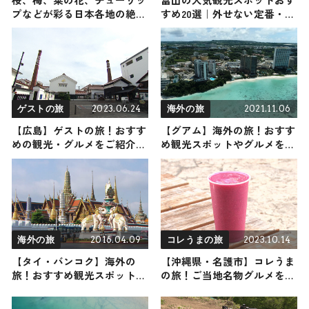
プなどが彩る日本各地の絶
すめ20選｜外せない定番・名
景・トップ10を一挙ご紹介！
所から穴場まで見どころ満載
｜じゃらん 「春らしさを感
の観光地を紹介
じる花絶景ランキング」
2023.06.24
2021.11.06
ゲストの旅
海外の旅
【広島】ゲストの旅！おすす
【グアム】海外の旅！おすす
めの観光・グルメをご紹介
め観光スポットやグルメをリ
2023年6月24日放送
ポート
2016.04.09
2023.10.14
海外の旅
コレうまの旅
【タイ・バンコク】海外の
【沖縄県・名護市】コレうま
旅！おすすめ観光スポットや
の旅！ご当地名物グルメをお
グルメをリポート
届け