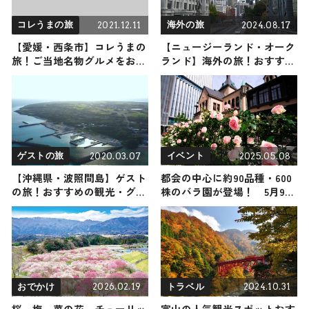
2021.12.11
2024.08.17
コレうまの旅
海外の旅
【愛媛・西条市】コレうまの
【ニュージーランド・オーク
旅！ご当地名物グルメをお届
ランド】海外の旅！おすすめ
け
観光スポットやグルメをリポ
ート 2024年8月17日放送
2020.03.07
2025.05.08
ゲストの旅
イベント
【沖縄県・波照間島】ゲスト
都会の中心に約90品種・600
の旅！おすすめの観光・グル
株のバラ園が登場！ 5月9日
メをご紹介
（金）から東京ガーデンテラ
ス紀尾井町で「KIOI ROSE
WEEK 2025」が開催
2026.02.19
2024.10.31
おでかけ
トラベル
桜、梅、菜の花、チューリッ
富山の人気観光スポットおす