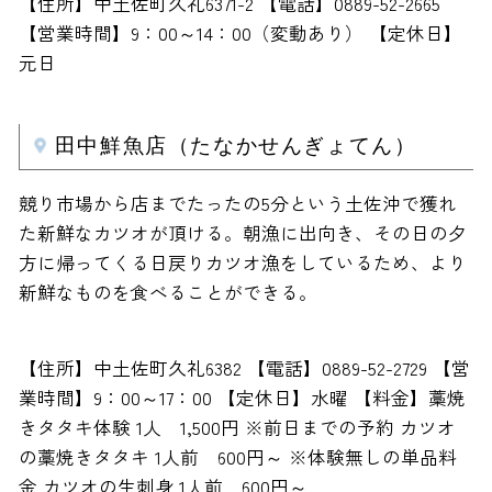
【住所】中土佐町久礼6371-2 【電話】0889-52-2665
【営業時間】9：00～14：00（変動あり） 【定休日】
元日
田中鮮魚店（たなかせんぎょてん）
競り市場から店までたったの5分という土佐沖で獲れ
た新鮮なカツオが頂ける。朝漁に出向き、その日の夕
方に帰ってくる日戻りカツオ漁をしているため、より
新鮮なものを食べることができる。
【住所】中土佐町久礼6382 【電話】0889-52-2729 【営
業時間】9：00～17：00 【定休日】水曜 【料金】藁焼
きタタキ体験 1人 1,500円 ※前日までの予約 カツオ
の藁焼きタタキ 1人前 600円～ ※体験無しの単品料
金 カツオの生刺身 1人前 600円～