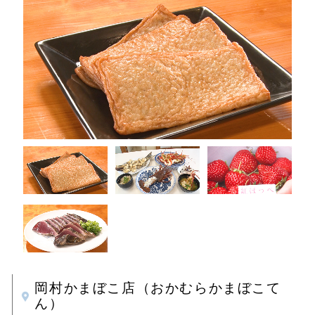
岡村かまぼこ店（おかむらかまぼこて
ん）