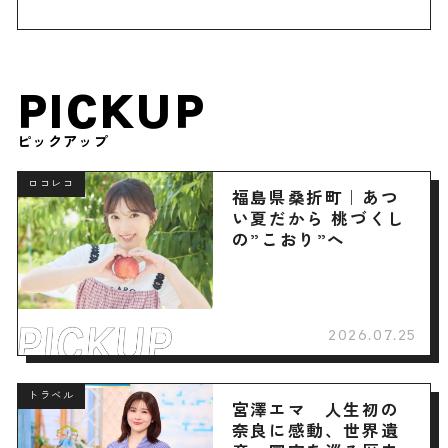
PICKUP
ピックアップ
ロコレコ
福島県桑折町｜あつ
い夏だから 桃づくし
の”こおり”へ
2026.07.25
トラベル
宮澤エマ 人生初の
奈良に感動、世界遺