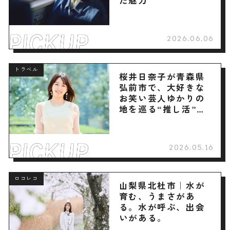
た魅力
2026.06.06
トラベル
桜井日奈子が青森県
弘前市で、大好きな
お笑い芸人ゆかりの
地を巡る“推し活”旅
へ
2026.05.16
ロコレコ
山梨県北杜市｜水が
育む、うまさがあ
る。水が呼ぶ、出会
いがある。