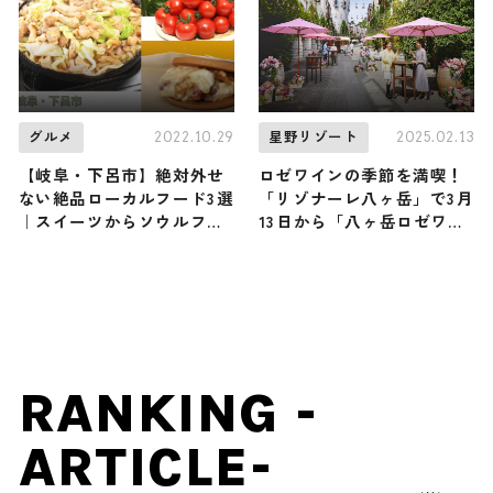
2022.10.29
2025.02.13
グルメ
星野リゾート
【岐阜・下呂市】絶対外せ
ロゼワインの季節を満喫！
ない絶品ローカルフード3選
「リゾナーレ八ヶ岳」で3月
｜スイーツからソウルフー
13日から「八ヶ岳ロゼワイ
ドまで
ンストリート2025」開催
RANKING -
ARTICLE-