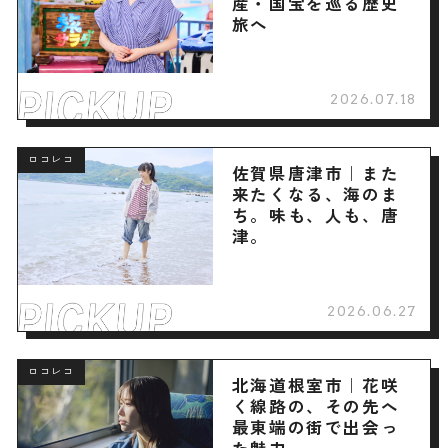
産・国宝を巡る歴史
旅へ
2026.07.18
ロコレコ
佐賀県唐津市｜また
来たくなる、海のま
ち。味も、人も、唐
津。
2026.06.27
ロコレコ
北海道根室市｜花咲
く線路の、その先へ
最東端の街で出会っ