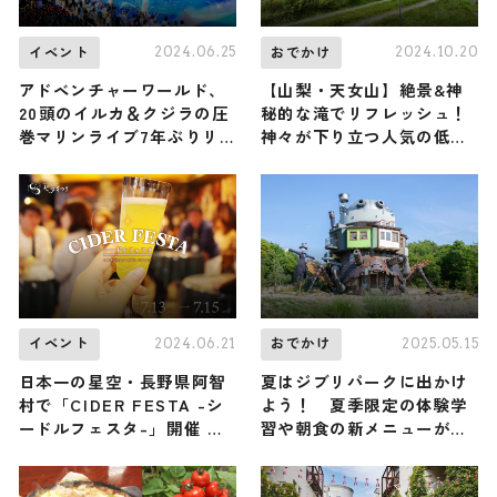
2024.06.25
2024.10.20
イベント
おでかけ
アドベンチャーワールド、
【山梨・天女山】絶景&神
20頭のイルカ＆クジラの圧
秘的な滝でリフレッシュ！
巻マリンライブ7年ぶりリ
神々が下り立つ人気の低山
ニューアル 「SUMMER
に原田龍二さんが感動（登
CAMP 2024」7月1日より
山で頂きメシ！コラボ企
開催
画）
2024.06.21
2025.05.15
イベント
おでかけ
日本一の星空・長野県阿智
夏はジブリパークに出かけ
村で「CIDER FESTA -シ
よう！ 夏季限定の体験学
ードルフェスタ-」開催 個
習や朝食の新メニューが登
性的なシードル＆クラフト
場
ビールを飲み比べ