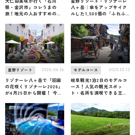
大仁田美咲が行く『石川
星野リゾート・リゾナーレ
県・金沢市』コレうまの
八ヶ岳｜傘をアップサイク
旅！地元の人おすすめのご
ルした1,500個の「ふれふ
当地名物グルメ3選 2026年
れ坊主」が通りを彩る！ 梅
2月28日放送
雨を全力で楽しむイベント
『八ヶ岳ふれふれスカイ
2026」が5/30〜開催
2026.04.16
2025.10.12
星野リゾート
モデルコース
リゾナーレ八ヶ岳で『回廊
岐阜観光1泊2日のモデルコ
の花咲くリゾナーレ2026』
ース！人気の観光スポッ
が4月25日から開催！ 今年
ト・名所を満喫できる王道
で22回目を迎える春の祭
の旅程を紹介
典・全長160メートルの花
の回廊をご覧あれ｜星野リ
ゾート