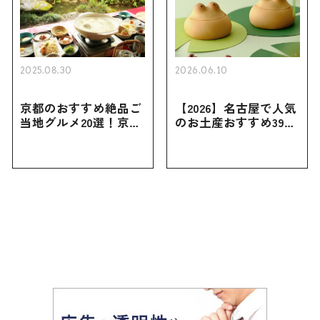
2025.08.30
2026.06.10
京都のおすすめ絶品ご
【2026】名古屋で人気
当地グルメ20選！京都
のお土産おすすめ39選
にしかない名物から人
｜定番のお菓子から名
気の名店17選も紹介
古屋限定・おしゃれな
お土産・ばらまき用ま
で幅広く紹介