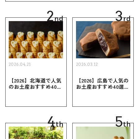
2
3
nd
rd
2026.04.21
2026.03.12
【2026】北海道で人気
【2026】広島で人気の
のお土産おすすめ40選
お土産おすすめ40選｜
｜定番のお菓子・スイ
定番のお菓子からおし
ーツから北海道でしか
ゃれなお土産・ばらま
買えない限定品、女性
き用、女性向けまで幅
向けまで幅広く紹介
広く紹介
4
5
th
th