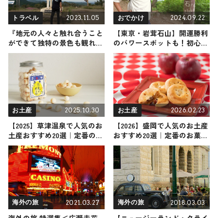
2023.11.05
2024.09.22
トラベル
おでかけ
『地元の人々と触れ合うこと
【東京・岩茸石山】開運勝利
ができて独特の景色も観れる
のパワースポットも！初心者
勇壮な山in 神奈川県』 （登
でも安心の人気低山に平山祐
山で頂きメシ！コラボ企画）
介が挑戦（登山で頂きメシ！
コラボ企画）
2025.10.30
2026.02.23
お土産
お土産
【2025】草津温泉で人気のお
【2026】盛岡で人気のお土産
土産おすすめ20選｜定番のお
おすすめ20選｜定番のお菓子
菓子からおしゃれなお土産・
から盛岡でしか買えないお土
ばらまき用まで幅広く紹介
産まで幅広く紹介
2021.03.27
2018.03.03
海外の旅
海外の旅
海外の旅 特選集＜広瀬未花
【ニュージーランド・クライ