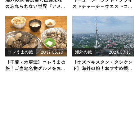
の忘れられない世界『アメリ
ストチャーチ～ウエストコー
カ編』＞
スト】海外の旅！おすすめ観
光スポットやグルメをリポー
ト
2017.05.20
2024.07.13
コレうまの旅
海外の旅
【千葉・木更津】コレうまの
【ウズベキスタン・タシケン
旅！ご当地名物グルメをお届
ト】海外の旅！おすすめ観光
け
スポットやグルメをリポート
2024年7月13日放送