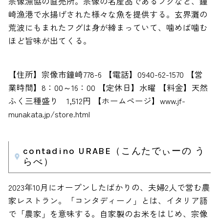
宗像漁協の直売所。宗像の名産品であるフグなど、鐘
崎漁港で水揚げされた様々な魚を提供する。玄界灘の
荒波にもまれたフグは身が締まっていて、噛めば噛む
ほど旨味が出てくる。
【住所】宗像市鐘崎778-6 【電話】0940-62-1570 【営
業時間】8：00～16：00 【定休日】水曜 【料金】天然
ふく三種盛り 1,512円 【ホームページ】www.jf-
munakata.jp/store.html
contadino URABE（こんたでぃーの う
らべ）
2023年10月にオープンしたばかりの、夫婦2人で営む農
家レストラン。「コンタディーノ」とは、イタリア語
で「農家」を意味する。自家製のお米をはじめ、宗像