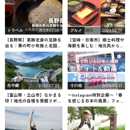
2023.01.30
2022.10.27
トラベル
グルメ
【長野県】葛飾北斎の足跡を
【宮崎・日南市】郷土料理や
辿る｜栗の町小布施と北国街
海鮮を楽しむ｜地元民から人
道で過ごす２日間
気のグルメ3選
2023.07.01
2024.03.21
生中継
その他
【富山県・立山市】なかまる
〜Instagram特別企画〜「春
印！地元の自慢を発掘リポー
を感じる日本の風景」フォト
ト
&動画コンテスト開催中