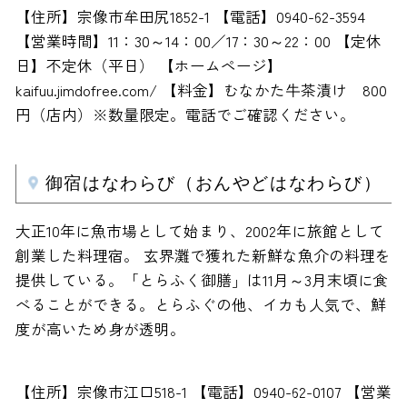
【住所】宗像市牟田尻1852-1 【電話】0940-62-3594
【営業時間】11：30～14：00／17：30～22：00 【定休
日】不定休（平日） 【ホームページ】
kaifuu.jimdofree.com/ 【料金】むなかた牛茶漬け 800
円（店内）※数量限定。電話でご確認ください。
御宿はなわらび（おんやどはなわらび）
大正10年に魚市場として始まり、2002年に旅館として
創業した料理宿。 玄界灘で獲れた新鮮な魚介の料理を
提供している。「とらふく御膳」は11月～3月末頃に食
べることができる。とらふぐの他、イカも人気で、鮮
度が高いため身が透明。
【住所】宗像市江口518-1 【電話】0940-62-0107 【営業