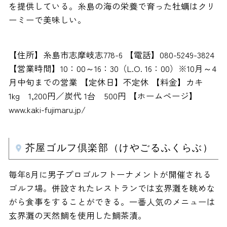
を提供している。糸島の海の栄養で育った牡蠣はクリ
ーミーで美味しい。
【住所】糸島市志摩岐志778-6 【電話】080-5249-3824
【営業時間】10：00～16：30（L.O. 16：00）※10月～4
月中旬までの営業 【定休日】不定休 【料金】カキ
1kg 1,200円／炭代 1台 500円 【ホームページ】
www.kaki-fujimaru.jp/
芥屋ゴルフ倶楽部（けやごるふくらぶ）
毎年8月に男子プロゴルフトーナメントが開催される
ゴルフ場。併設されたレストランでは玄界灘を眺めな
がら食事をすることができる。一番人気のメニューは
玄界灘の天然鯛を使用した鯛茶漬。