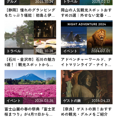
2023.10.24
2025.02.12
グルメ
トラベル
【静岡】憧れのグランピング
岡山の人気観光スポットおす
をたっぷり堪能｜初島と伊豆
すめ25選｜外せない定番・名
の大人気アクティビティとグ
所から穴場まで見どころ満載
ルメスポット
の観光地を紹介
2022.10.28
2024.07.01
トラベル
イベント
【石川・金沢市】石川の魅力
アドベンチャーワールド、ナ
9選！｜観光スポットからグ
イトマリンライブ・ナイトサ
ルメまでご紹介
ファリなど開催 夏は夜8時ま
での夜間特別営業
2026.03.26
2016.04.23
イベント
ゲストの旅
富士山麓の春の祭典『富士芝
【奈良】ゲストの旅！おすす
桜まつり』が4月11日から開
めの観光・グルメをご紹介