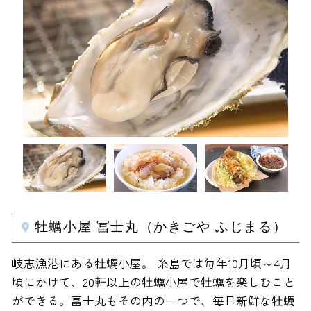
牡蠣小屋 冨士丸（かきごや ふじまる）
岐志漁港にある牡蠣小屋。 糸島では毎年10月頃～4月
頃にかけて、20軒以上の牡蠣小屋で牡蠣を楽しむこと
ができる。冨士丸もその内の一つで、毎日新鮮な牡蠣