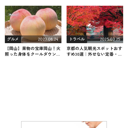
催！ 「ピーターラビット™
イングリッシュガーデン」も
営業スタート / 富士本栖湖リ
ゾート
2023.08.24
2025.03.25
グルメ
トラベル
【岡山】果物の宝庫岡山！火
京都の人気観光スポットおす
照った身体をクールダウンし
すめ30選｜外せない定番・名
てくれる一度は食べたいこだ
所から穴場まで見どころ満載
わり果実
の観光地を紹介