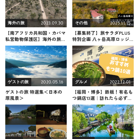
2023.09.30
2025.11.15
海外の旅
その他
【南アフリカ共和国・カパマ
【募集終了】旅サラダPLUS
私営動物保護区】海外の旅！
特別企画 八ヶ岳高原ロッジ1
おすすめ観光スポットやグル
泊2食付ペア宿泊券を2組様
メをリポート
に！
2020.05.16
2022.12.01
ゲストの旅
グルメ
ゲストの旅 特選集＜日本の
【福岡・博多】鉄板！有名も
原風景＞
つ鍋店13選｜訪れたら必ず行
きたい名店をご紹介！