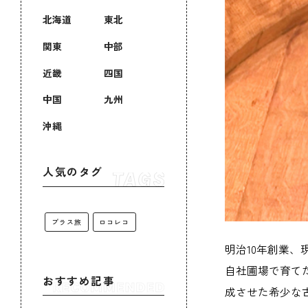
北海道
東北
関東
中部
近畿
四国
中国
九州
沖縄
人気のタグ
プラス旅
ロコレコ
明治10年創業
自社圃場で育て
おすすめ記事
成させた希少な