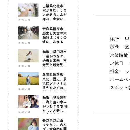
山梨県北杜市｜
水が育む、うま
さがある。水が
呼ぶ、出会いが
ロコレコ
ある。
奈良県橿原市｜
歴史と美食の大
和路はじまりの
住所
甲
地に、ふれる
ロコレコ
電話
05
和歌山県田辺市
営業時間
｜道がつなぐ、
過去と未来。再
定休日
発見と新発見の
ロコレコ
待つ街へ
料金
ラ
兵庫県淡路島｜
ホームペ
文化、歴史、景
色にグルメ！ふ
スポット
るきをたずねて
ロコレコ
新しきを知る旅
和歌山県湯浅町
｜海と山の恵み
がつむぐまち 懐
かしいと新しい
ロコレコ
に出会う旅
長野県野辺山｜
ゆったり、のん
びり大自然に囲