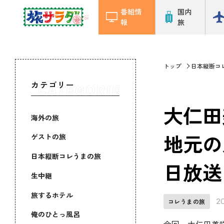
番組情
国内
報
旅
トップ
日本縦断コ
カテゴリー
大仁田
海外の旅
地元の
ゲストの旅
日本縦断コレうまの旅
日放送
生中継
旅するホテル
2
コレうまの旅
俺のひとっ風呂