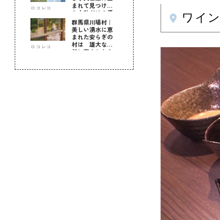
まれて見つけ
ロコレコ
た！私だけの優
ワイン
しい自分時間
群馬県川場村｜
美しい湧水に恵
まれた安らぎの
村は 雄大な自
ロコレコ
然に育まれた心
のふるさと