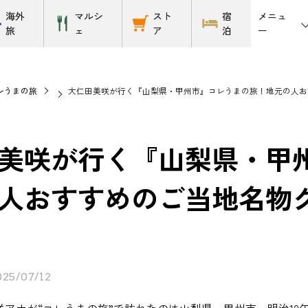
メニュ
海外
マルシ
スト
宿
ー
旅
ェ
ア
泊
レうまの旅
大仁田美咲が行く『山梨県・甲州市』コレうまの旅！地元の人おすすめ
美咲が行く『山梨県・甲
人おすすめのご当地名物グルメ
025/07/12