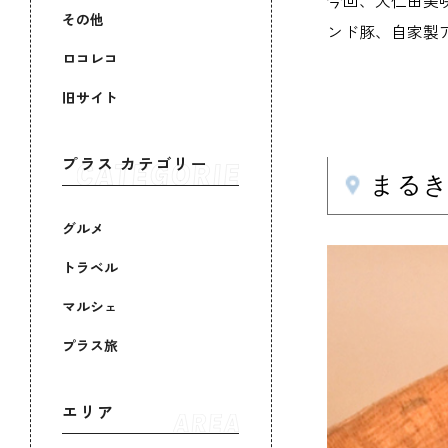
今回、大仁田美
その他
ンド豚、自家製
ロコレコ
旧サイト
プラス カテゴリー
まる
グルメ
トラベル
マルシェ
プラス旅
エリア