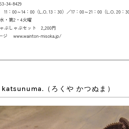
53-34-8429
11：00～14：00（L.O. 13：30）／17：00～21：00（L.O. 20：3
水・第2・4火曜
ゃぶしゃぶセット 2,200円
ージ
www.wainton-misoka.jp/
 katsunuma.（ろくや かつぬま）