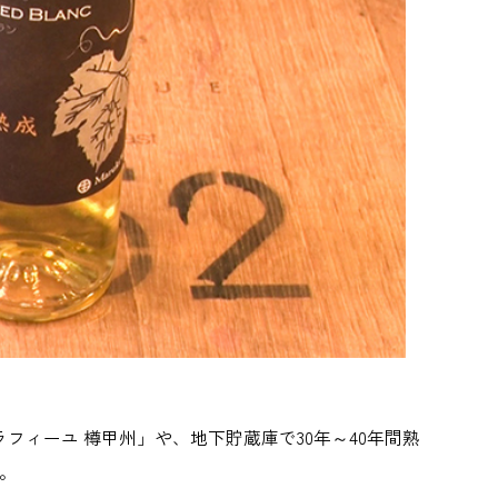
ィーユ 樽甲州」や、地下貯蔵庫で30年～40年間熟
。